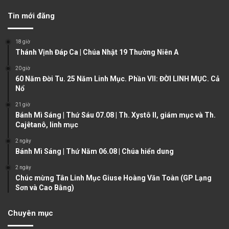
v
t
Tin mới đăng
i
p
o
a
18 giờ
u
g
Thánh Vịnh Đáp Ca | Chúa Nhật 19 Thường Niên A
s
e
20 giờ
60 Năm Đời Tu. 25 Năm Linh Mục. Phần VII: ĐỜI LINH MỤC. Cả
p
Nổ
a
21 giờ
g
Bánh Mì Sáng | Thứ Sáu 07.08 | Th. Xystô II, giám mục và Th.
e
Cajêtanô, linh mục
2 ngày
Bánh Mì Sáng | Thứ Năm 06.08 | Chúa hiển dung
2 ngày
Chúc mừng Tân Linh Mục Giuse Hoàng Văn Toàn (GP Lạng
Sơn và Cao Bằng)
Chuyên mục