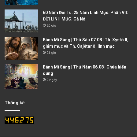
60 Năm Đời Tu. 25 Năm Linh Mục. Phần VII:
ĐỜI LINH MỤC. Cả Nổ
20 giờ
Bánh Mì Sáng | Thứ Sáu 07.08 | Th. Xystô II,
giám mục và Th. Cajêtanô, linh mục
21 giờ
Bánh Mì Sáng | Thứ Năm 06.08 | Chúa hiển
dung
2 ngày
Thống kê