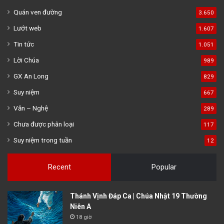
Quán ven đường
3.650
Lướt web
1.607
Tin tức
1.051
Lời Chúa
989
GX An Long
829
Suy niệm
667
Văn – Nghệ
289
Chưa được phân loại
117
Suy niệm trong tuần
12
Recent
Popular
Thánh Vịnh Đáp Ca | Chúa Nhật 19 Thường
Niên A
18 giờ