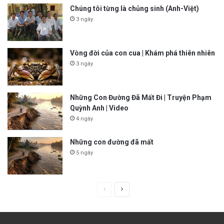
Chúng tôi từng là chủng sinh (Anh-Việt)
3 ngày
Vòng đời của con cua | Khám phá thiên nhiên
3 ngày
Những Con Đường Đã Mất Đi | Truyện Phạm
Quỳnh Anh | Video
4 ngày
Những con đường đã mất
5 ngày
P
N
r
e
e
x