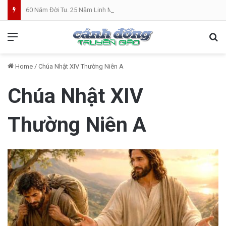
60 Năm Đời Tu. 25 Năm Linh Mục. Phần VII: ĐỜI LINH MỤC. Cả Nổ
Menu
Se
Home
/
Chúa Nhật XIV Thường Niên A
Chúa Nhật XIV
Thường Niên A