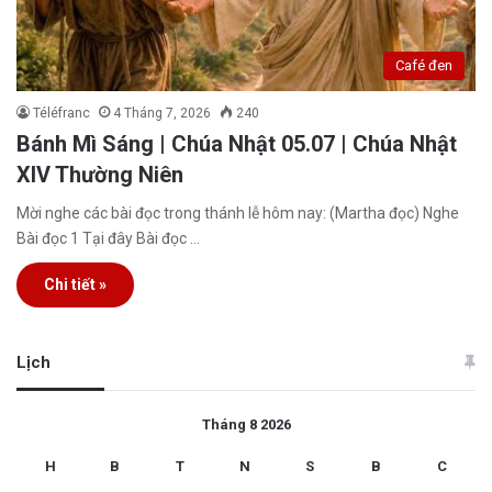
Café đen
Téléfranc
4 Tháng 7, 2026
240
Bánh Mì Sáng | Chúa Nhật 05.07 | Chúa Nhật
XIV Thường Niên
Mời nghe các bài đọc trong thánh lễ hôm nay: (Martha đọc) Nghe
Bài đọc 1 Tại đây Bài đọc …
Chi tiết »
Lịch
Tháng 8 2026
H
B
T
N
S
B
C