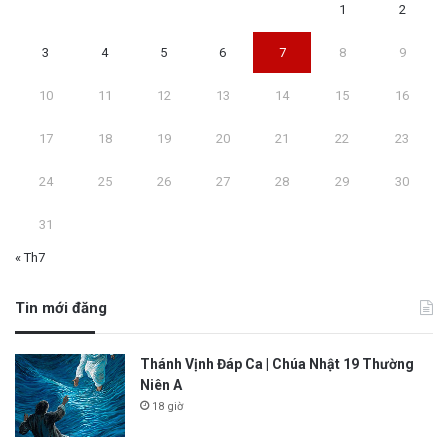
1
2
3
4
5
6
7
8
9
10
11
12
13
14
15
16
17
18
19
20
21
22
23
24
25
26
27
28
29
30
31
« Th7
Tin mới đăng
Thánh Vịnh Đáp Ca | Chúa Nhật 19 Thường
Niên A
18 giờ