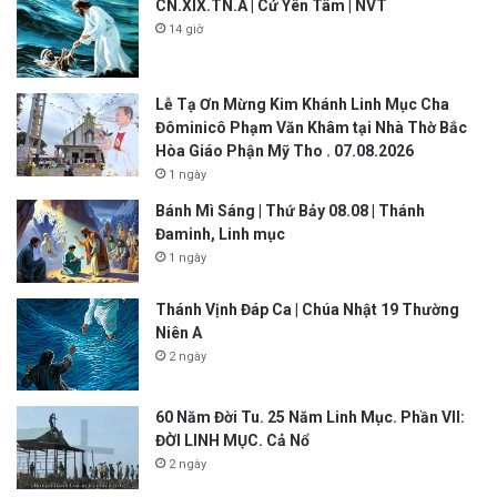
CN.XIX.TN.A | Cứ Yên Tâm | NVT
14 giờ
Lễ Tạ Ơn Mừng Kim Khánh Linh Mục Cha
Đôminicô Phạm Văn Khâm tại Nhà Thờ Bắc
Hòa Giáo Phận Mỹ Tho . 07.08.2026
1 ngày
Bánh Mì Sáng | Thứ Bảy 08.08 | Thánh
Đaminh, Linh mục
1 ngày
Thánh Vịnh Đáp Ca | Chúa Nhật 19 Thường
Niên A
2 ngày
60 Năm Đời Tu. 25 Năm Linh Mục. Phần VII:
ĐỜI LINH MỤC. Cả Nổ
2 ngày