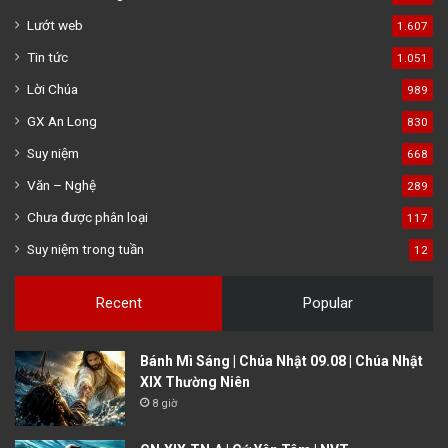
Lướt web
1.607
Tin tức
1.051
Lời Chúa
989
GX An Long
830
Suy niệm
668
Văn – Nghệ
289
Chưa được phân loại
117
Suy niệm trong tuần
12
Recent
Popular
Bánh Mì Sáng | Chúa Nhật 09.08 | Chúa Nhật
XIX Thường Niên
8 giờ