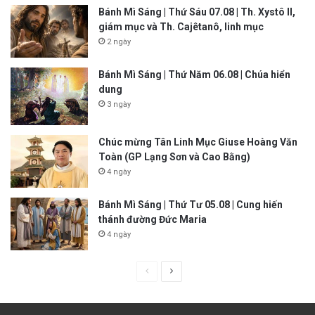
Bánh Mì Sáng | Thứ Sáu 07.08 | Th. Xystô II,
giám mục và Th. Cajêtanô, linh mục
2 ngày
Bánh Mì Sáng | Thứ Năm 06.08 | Chúa hiển
dung
3 ngày
Chúc mừng Tân Linh Mục Giuse Hoàng Văn
Toàn (GP Lạng Sơn và Cao Bằng)
4 ngày
Bánh Mì Sáng | Thứ Tư 05.08 | Cung hiến
thánh đường Đức Maria
4 ngày
P
N
r
e
e
x