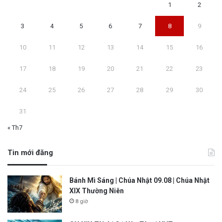
1
2
3
4
5
6
7
8
9
10
11
12
13
14
15
16
17
18
19
20
21
22
23
24
25
26
27
28
29
30
31
« Th7
Tin mới đăng
Bánh Mì Sáng | Chúa Nhật 09.08 | Chúa Nhật
XIX Thường Niên
8 giờ