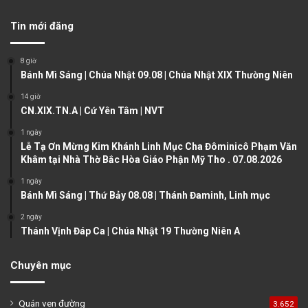
v
t
Tin mới đăng
i
p
o
a
8 giờ
u
g
Bánh Mì Sáng | Chúa Nhật 09.08 | Chúa Nhật XIX Thường Niên
s
e
14 giờ
CN.XIX.TN.A | Cứ Yên Tâm | NVT
p
a
1 ngày
Lễ Tạ Ơn Mừng Kim Khánh Linh Mục Cha Đôminicô Phạm Văn
g
Khâm tại Nhà Thờ Bắc Hòa Giáo Phận Mỹ Tho . 07.08.2026
e
1 ngày
Bánh Mì Sáng | Thứ Bảy 08.08 | Thánh Đaminh, Linh mục
2 ngày
Thánh Vịnh Đáp Ca | Chúa Nhật 19 Thường Niên A
Chuyên mục
Quán ven đường
3.652