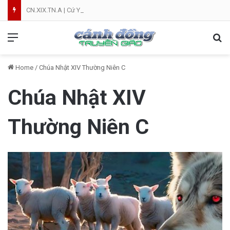
CN.XIX.TN.A | Cứ Yên Tâm | NVT
Menu
Se
Home
/
Chúa Nhật XIV Thường Niên C
Chúa Nhật XIV
Thường Niên C