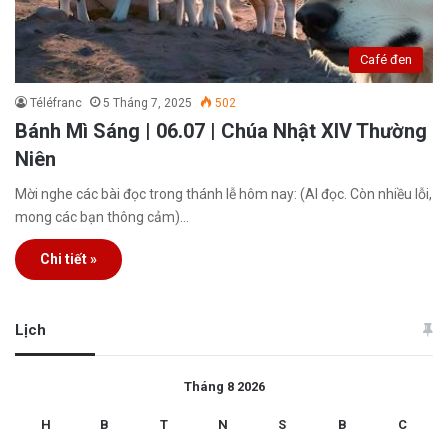
Café đen
Téléfranc
5 Tháng 7, 2025
502
Bánh Mì Sáng | 06.07 | Chúa Nhật XIV Thường
Niên
Mời nghe các bài đọc trong thánh lễ hôm nay: (AI đọc. Còn nhiều lỗi,
mong các bạn thông cảm)…
Chi tiết »
Lịch
Tháng 8 2026
H
B
T
N
S
B
C