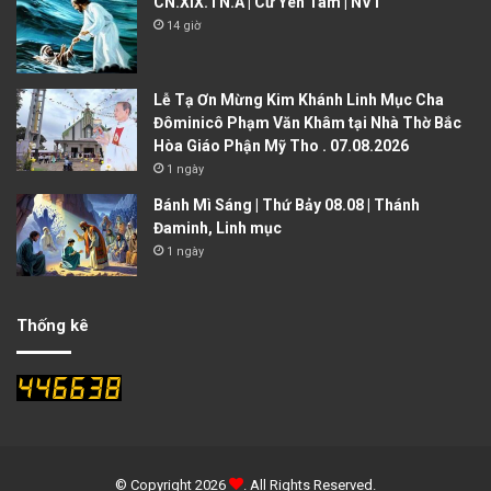
CN.XIX.TN.A | Cứ Yên Tâm | NVT
14 giờ
Lễ Tạ Ơn Mừng Kim Khánh Linh Mục Cha
Đôminicô Phạm Văn Khâm tại Nhà Thờ Bắc
Hòa Giáo Phận Mỹ Tho . 07.08.2026
1 ngày
Bánh Mì Sáng | Thứ Bảy 08.08 | Thánh
Đaminh, Linh mục
1 ngày
Thống kê
© Copyright 2026
. All Rights Reserved.