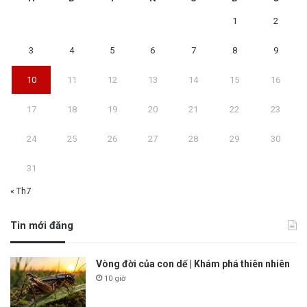
1
2
3
4
5
6
7
8
9
10
11
12
13
14
15
16
17
18
19
20
21
22
23
24
25
26
27
28
29
30
31
« Th7
Tin mới đăng
Vòng đời của con dế | Khám phá thiên nhiên
10 giờ