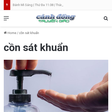
Bánh Mì Sáng | Thứ Ba 11.08 | Thánh Clara, trinh nữ
Menu
Se
Home
/
cồn sát khuẩn
cồn sát khuẩn