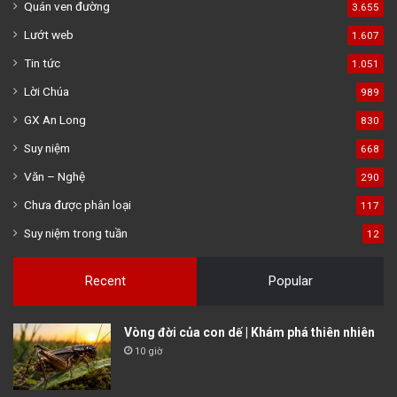
Quán ven đường
3.655
Lướt web
1.607
Tin tức
1.051
Lời Chúa
989
GX An Long
830
Suy niệm
668
Văn – Nghệ
290
Chưa được phân loại
117
Suy niệm trong tuần
12
Recent
Popular
Vòng đời của con dế | Khám phá thiên nhiên
10 giờ