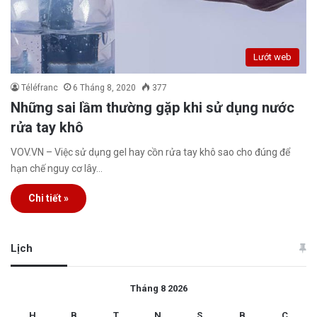
Lướt web
Téléfranc
6 Tháng 8, 2020
377
Những sai lầm thường gặp khi sử dụng nước
rửa tay khô
VOV.VN – Việc sử dụng gel hay cồn rửa tay khô sao cho đúng để
hạn chế nguy cơ lây…
Chi tiết »
Lịch
Tháng 8 2026
H
B
T
N
S
B
C