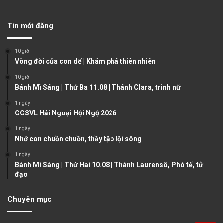
e
x
v
t
Tin mới đăng
i
p
o
a
10 giờ
u
g
Vòng đời của con dế | Khám phá thiên nhiên
s
e
10 giờ
Bánh Mì Sáng | Thứ Ba 11.08 | Thánh Clara, trinh nữ
p
a
1 ngày
CCSVL Hải Ngoại Hội Ngộ 2026
g
1 ngày
e
Nhớ con chuồn chuồn, thầy tập lội sông
1 ngày
Bánh Mì Sáng | Thứ Hai 10.08 | Thánh Laurensô, Phó tế, tử
đạo
Chuyên mục