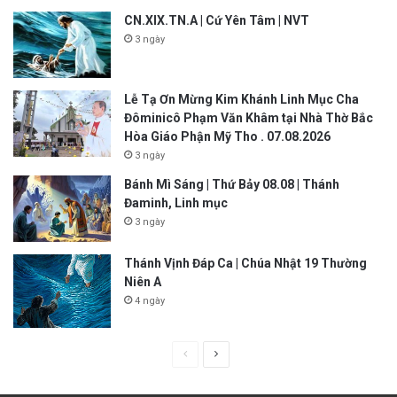
CN.XIX.TN.A | Cứ Yên Tâm | NVT
3 ngày
Lễ Tạ Ơn Mừng Kim Khánh Linh Mục Cha
Đôminicô Phạm Văn Khâm tại Nhà Thờ Bắc
Hòa Giáo Phận Mỹ Tho . 07.08.2026
3 ngày
Bánh Mì Sáng | Thứ Bảy 08.08 | Thánh
Đaminh, Linh mục
3 ngày
Thánh Vịnh Đáp Ca | Chúa Nhật 19 Thường
Niên A
4 ngày
P
N
r
e