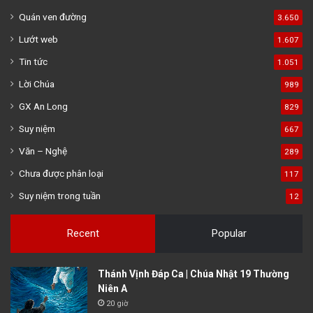
Quán ven đường
3.650
Lướt web
1.607
Tin tức
1.051
Lời Chúa
989
GX An Long
829
Suy niệm
667
Văn – Nghệ
289
Chưa được phân loại
117
Suy niệm trong tuần
12
Recent
Popular
Thánh Vịnh Đáp Ca | Chúa Nhật 19 Thường
Niên A
20 giờ