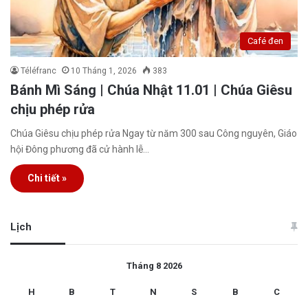
Café đen
Téléfranc
10 Tháng 1, 2026
383
Bánh Mì Sáng | Chúa Nhật 11.01 | Chúa Giêsu
chịu phép rửa
Chúa Giêsu chịu phép rửa Ngay từ năm 300 sau Công nguyên, Giáo
hội Đông phương đã cử hành lễ…
Chi tiết »
Lịch
Tháng 8 2026
H
B
T
N
S
B
C