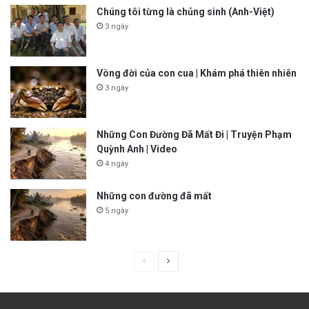
Chúng tôi từng là chủng sinh (Anh-Việt)
3 ngày
Vòng đời của con cua | Khám phá thiên nhiên
3 ngày
Những Con Đường Đã Mất Đi | Truyện Phạm
Quỳnh Anh | Video
4 ngày
Những con đường đã mất
5 ngày
P
N
r
e
e
x