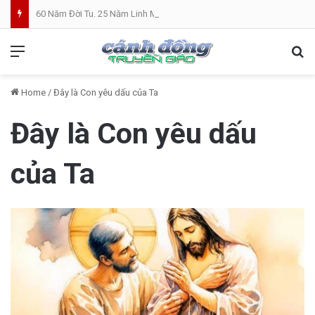
60 Năm Đời Tu. 25 Năm Linh Mục. Phần VII: ĐỜI LINH MỤC. Cả Nổ
Menu
Se
Home
/
Đây là Con yêu dấu của Ta
Đây là Con yêu dấu
của Ta