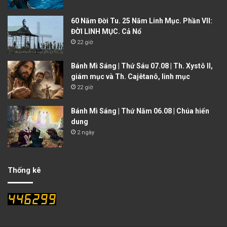
60 Năm Đời Tu. 25 Năm Linh Mục. Phần VII:
ĐỜI LINH MỤC. Cả Nổ
22 giờ
Bánh Mì Sáng | Thứ Sáu 07.08 | Th. Xystô II,
giám mục và Th. Cajêtanô, linh mục
22 giờ
Bánh Mì Sáng | Thứ Năm 06.08 | Chúa hiển
dung
2 ngày
Thống kê