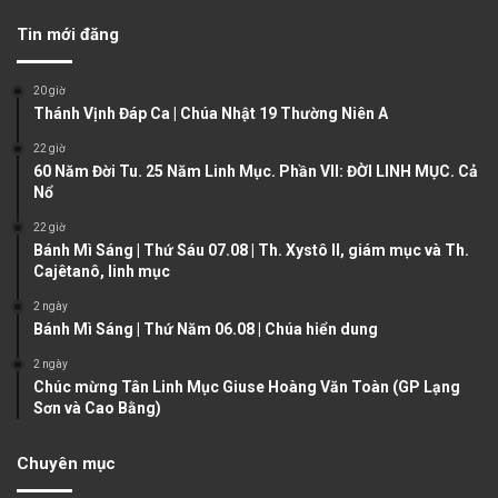
v
t
Tin mới đăng
i
p
o
a
20 giờ
u
g
Thánh Vịnh Đáp Ca | Chúa Nhật 19 Thường Niên A
s
e
22 giờ
60 Năm Đời Tu. 25 Năm Linh Mục. Phần VII: ĐỜI LINH MỤC. Cả
p
Nổ
a
22 giờ
g
Bánh Mì Sáng | Thứ Sáu 07.08 | Th. Xystô II, giám mục và Th.
e
Cajêtanô, linh mục
2 ngày
Bánh Mì Sáng | Thứ Năm 06.08 | Chúa hiển dung
2 ngày
Chúc mừng Tân Linh Mục Giuse Hoàng Văn Toàn (GP Lạng
Sơn và Cao Bằng)
Chuyên mục