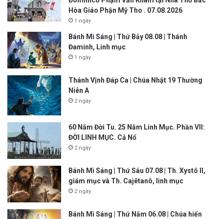
Hòa Giáo Phận Mỹ Tho . 07.08.2026
1 ngày
Bánh Mì Sáng | Thứ Bảy 08.08 | Thánh
Đaminh, Linh mục
1 ngày
Thánh Vịnh Đáp Ca | Chúa Nhật 19 Thường
Niên A
2 ngày
60 Năm Đời Tu. 25 Năm Linh Mục. Phần VII:
ĐỜI LINH MỤC. Cả Nổ
2 ngày
Bánh Mì Sáng | Thứ Sáu 07.08 | Th. Xystô II,
giám mục và Th. Cajêtanô, linh mục
2 ngày
Bánh Mì Sáng | Thứ Năm 06.08 | Chúa hiển