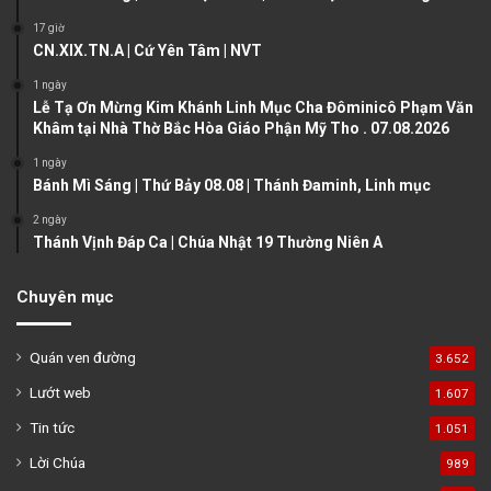
s
e
17 giờ
CN.XIX.TN.A | Cứ Yên Tâm | NVT
p
a
1 ngày
Lễ Tạ Ơn Mừng Kim Khánh Linh Mục Cha Đôminicô Phạm Văn
g
Khâm tại Nhà Thờ Bắc Hòa Giáo Phận Mỹ Tho . 07.08.2026
e
1 ngày
Bánh Mì Sáng | Thứ Bảy 08.08 | Thánh Đaminh, Linh mục
2 ngày
Thánh Vịnh Đáp Ca | Chúa Nhật 19 Thường Niên A
Chuyên mục
Quán ven đường
3.652
Lướt web
1.607
Tin tức
1.051
Lời Chúa
989