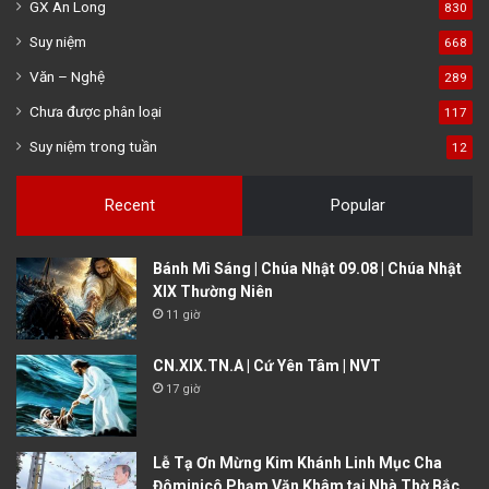
GX An Long
830
Suy niệm
668
Văn – Nghệ
289
Chưa được phân loại
117
Suy niệm trong tuần
12
Recent
Popular
Bánh Mì Sáng | Chúa Nhật 09.08 | Chúa Nhật
XIX Thường Niên
11 giờ
CN.XIX.TN.A | Cứ Yên Tâm | NVT
17 giờ
Lễ Tạ Ơn Mừng Kim Khánh Linh Mục Cha
Đôminicô Phạm Văn Khâm tại Nhà Thờ Bắc