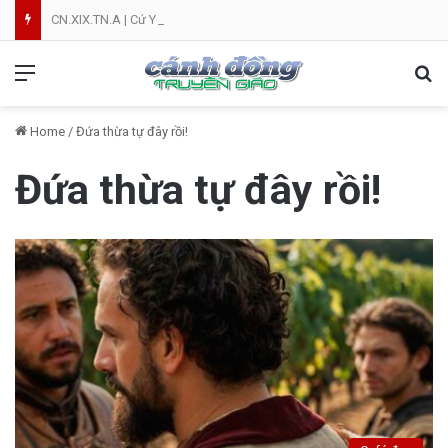
CN.XIX.TN.A | Cứ Yên Tâm | NVT
Menu
Se
Home
/
Đứa thừa tự đây rồi!
Đứa thừa tự đây rồi!