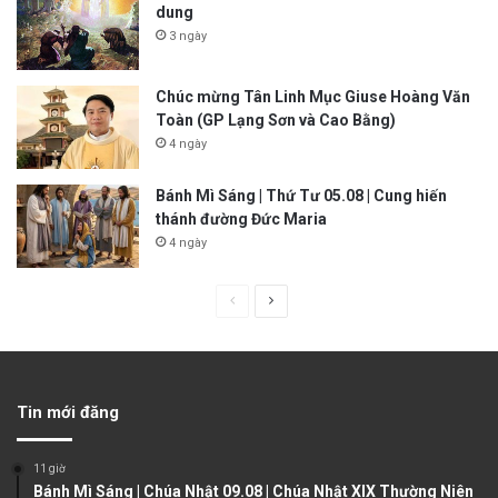
dung
3 ngày
Chúc mừng Tân Linh Mục Giuse Hoàng Văn
Toàn (GP Lạng Sơn và Cao Bằng)
4 ngày
Bánh Mì Sáng | Thứ Tư 05.08 | Cung hiến
thánh đường Đức Maria
4 ngày
P
N
r
e
e
x
v
t
Tin mới đăng
i
p
o
a
11 giờ
u
g
Bánh Mì Sáng | Chúa Nhật 09.08 | Chúa Nhật XIX Thường Niên