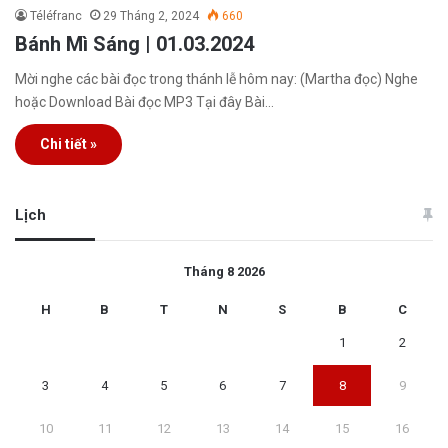
Téléfranc
29 Tháng 2, 2024
660
Bánh Mì Sáng | 01.03.2024
Mời nghe các bài đọc trong thánh lễ hôm nay: (Martha đọc) Nghe
hoặc Download Bài đọc MP3 Tại đây Bài…
Chi tiết »
Lịch
Tháng 8 2026
H
B
T
N
S
B
C
1
2
3
4
5
6
7
8
9
10
11
12
13
14
15
16