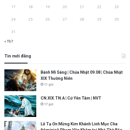
17
18
19
20
21
22
23
24
25
26
27
28
29
30
31
« Th7
Tin mới đăng
Bánh Mì Sáng | Chúa Nhật 09.08 | Chúa Nhật
XIX Thường Niên
11 giờ
CN.XIX.TN.A | Cứ Yên Tâm | NVT
17 giờ
Lễ Tạ Ơn Mừng Kim Khánh Linh Mục Cha
Đôminicô Phạm Văn Khâm tại Nhà Thờ Bắc