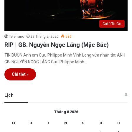
Café To Go
Téléfranc
29 Tháng 2, 2020
586
RIP | GB. Nguyễn Ngọc Láng (Mặc Bắc)
TIN BUỒN Anh em Cựu Philippe Minh Vĩnh Long vừa nhận tin: ANH
GB. NGUYỄN NGỌC LÁNG Cựu Philippe Minh…
Chi tiết »
Lịch
Tháng 8 2026
H
B
T
N
S
B
C