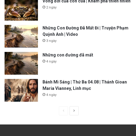
Vòng đời của con cua | Khám phá thiên nhiên
2 ngày
Những Con Đường Đã Mất Đi | Truyện Phạm
Quỳnh Anh | Video
3 ngày
Những con đường đã mất
4 ngày
Bánh Mì Sáng | Thứ Ba 04.08 | Thánh Gioan
Maria Vianney, Linh mục
4 ngày
P
N
r
e
e
x