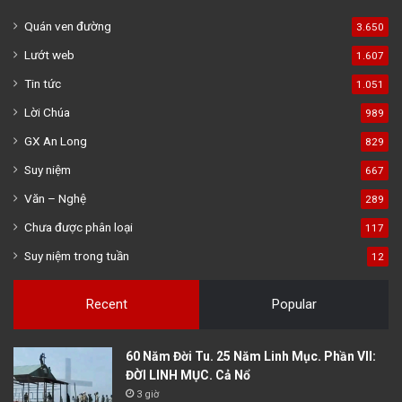
Quán ven đường
3.650
Lướt web
1.607
Tin tức
1.051
Lời Chúa
989
GX An Long
829
Suy niệm
667
Văn – Nghệ
289
Chưa được phân loại
117
Suy niệm trong tuần
12
Recent
Popular
60 Năm Đời Tu. 25 Năm Linh Mục. Phần VII:
ĐỜI LINH MỤC. Cả Nổ
3 giờ