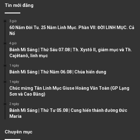
v
t
Tin mới đăng
i
p
o
a
3 giờ
u
g
60 Năm Đời Tu. 25 Năm Linh Mục. Phần VII: ĐỜI LINH MỤC. Cả
Nổ
s
e
4 giờ
p
Bánh Mì Sáng | Thứ Sáu 07.08 | Th. Xystô II, giám mục và Th.
a
Cajêtanô, linh mục
g
1 ngày
e
Bánh Mì Sáng | Thứ Năm 06.08 | Chúa hiển dung
1 ngày
Chúc mừng Tân Linh Mục Giuse Hoàng Văn Toàn (GP Lạng
Sơn và Cao Bằng)
2 ngày
Bánh Mì Sáng | Thứ Tư 05.08 | Cung hiến thánh đường Đức
Maria
Chuyên mục