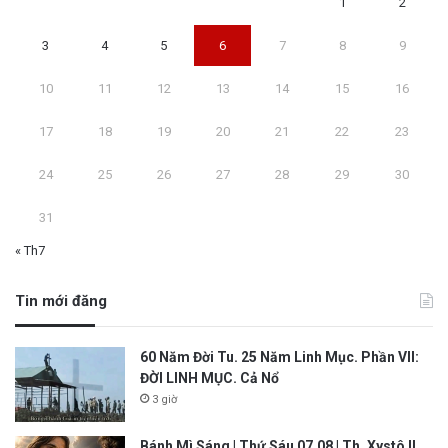
1
2
3
4
5
6
7
8
9
10
11
12
13
14
15
16
17
18
19
20
21
22
23
24
25
26
27
28
29
30
31
« Th7
Tin mới đăng
60 Năm Đời Tu. 25 Năm Linh Mục. Phần VII:
ĐỜI LINH MỤC. Cả Nổ
3 giờ
Bánh Mì Sáng | Thứ Sáu 07.08 | Th. Xystô II,