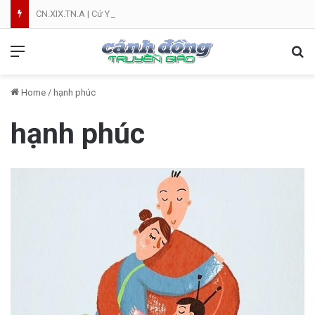
CN.XIX.TN.A | Cứ Yên Tâm | NVT
Menu
Se
Home
/
hạnh phúc
hạnh phúc