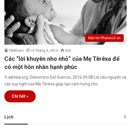
Bản tin Phanxicô.vn
Téléfranc
13 Tháng 9, 2016
326
Các “lời khuyên nho nhỏ” của Mẹ Têrêxa để
có một hôn nhân hạnh phúc
fr.aleteia.org, Gelsomino Del Guercio, 2016.09.08 Lời cầu nguyện và
các suy nghĩ của Mẹ Têrêxa giúp tạo cảm hứng cho…
Chi tiết »
Lịch