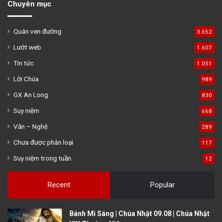
Chuyên mục
Quán ven đường
3.652
Lướt web
1.607
Tin tức
1.051
Lời Chúa
989
GX An Long
830
Suy niệm
668
Văn – Nghệ
289
Chưa được phân loại
117
Suy niệm trong tuần
12
Recent
Popular
Bánh Mì Sáng | Chúa Nhật 09.08 | Chúa Nhật