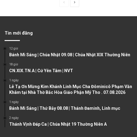
P
N
r
e
e
x
v
t
Tin mới đăng
i
p
o
a
12 giờ
u
g
Bánh Mì Sáng | Chúa Nhật 09.08 | Chúa Nhật XIX Thường Niên
s
e
18 giờ
CN.XIX.TN.A | Cứ Yên Tâm | NVT
p
a
1 ngày
Lễ Tạ Ơn Mừng Kim Khánh Linh Mục Cha Đôminicô Phạm Văn
g
Khâm tại Nhà Thờ Bắc Hòa Giáo Phận Mỹ Tho . 07.08.2026
e
1 ngày
Bánh Mì Sáng | Thứ Bảy 08.08 | Thánh Đaminh, Linh mục
2 ngày
Thánh Vịnh Đáp Ca | Chúa Nhật 19 Thường Niên A