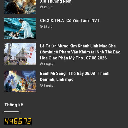
XIX Thường Niên
12 giờ
CN.XIX.TN.A | Cứ Yên Tâm | NVT
18 giờ
Lễ Tạ Ơn Mừng Kim Khánh Linh Mục Cha
Đôminicô Phạm Văn Khâm tại Nhà Thờ Bắc
Hòa Giáo Phận Mỹ Tho . 07.08.2026
1 ngày
Bánh Mì Sáng | Thứ Bảy 08.08 | Thánh
Đaminh, Linh mục
1 ngày
Thống kê