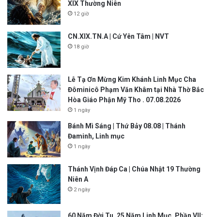
XIX Thường Niên
12 giờ
CN.XIX.TN.A | Cứ Yên Tâm | NVT
18 giờ
Lễ Tạ Ơn Mừng Kim Khánh Linh Mục Cha
Đôminicô Phạm Văn Khâm tại Nhà Thờ Bắc
Hòa Giáo Phận Mỹ Tho . 07.08.2026
1 ngày
Bánh Mì Sáng | Thứ Bảy 08.08 | Thánh
Đaminh, Linh mục
1 ngày
Thánh Vịnh Đáp Ca | Chúa Nhật 19 Thường
Niên A
2 ngày
60 Năm Đời Tu. 25 Năm Linh Mục. Phần VII: