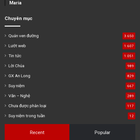
Maria
Chuyên mục
Quán ven đường
3.650
Lướt web
1.607
Tin tức
1.051
Lời Chúa
989
GX An Long
829
Suy niệm
667
Văn – Nghệ
289
Chưa được phân loại
117
Suy niệm trong tuần
12
Recent
Popular