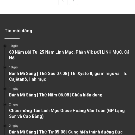
P
N
r
e
e
x
v
t
Tin mới đăng
i
p
o
a
10 giờ
u
g
60 Năm Đời Tu. 25 Năm Linh Mục. Phần VII: ĐỜI LINH MỤC. Cả
Nổ
s
e
10 giờ
p
Bánh Mì Sáng | Thứ Sáu 07.08 | Th. Xystô II, giám mục và Th.
a
Cajêtanô, linh mục
g
1 ngày
e
Bánh Mì Sáng | Thứ Năm 06.08 | Chúa hiển dung
2 ngày
Chúc mừng Tân Linh Mục Giuse Hoàng Văn Toàn (GP Lạng
Sơn và Cao Bằng)
2 ngày
Bánh Mì Sáng | Thứ Tư 05.08 | Cung hiến thánh đường Đức