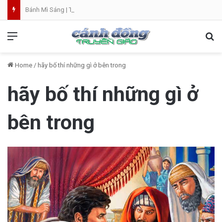
Bánh Mì Sáng | Thứ Sáu 07.08 | Th. Xystô II, giám mục và Th. Cajêtanô, linh mục
Menu
Se
Home
/
hãy bố thí những gì ở bên trong
hãy bố thí những gì ở
bên trong