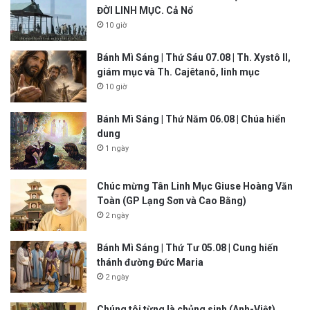
ĐỜI LINH MỤC. Cả Nổ
10 giờ
Bánh Mì Sáng | Thứ Sáu 07.08 | Th. Xystô II,
giám mục và Th. Cajêtanô, linh mục
10 giờ
Bánh Mì Sáng | Thứ Năm 06.08 | Chúa hiển
dung
1 ngày
Chúc mừng Tân Linh Mục Giuse Hoàng Văn
Toàn (GP Lạng Sơn và Cao Bằng)
2 ngày
Bánh Mì Sáng | Thứ Tư 05.08 | Cung hiến
thánh đường Đức Maria
2 ngày
Chúng tôi từng là chủng sinh (Anh-Việt)