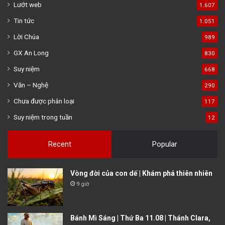
Lướt web
1.607
Tin tức
1.051
Lời Chúa
989
GX An Long
830
Suy niệm
668
Văn – Nghệ
290
Chưa được phân loại
117
Suy niệm trong tuần
12
Recent
Popular
Vòng đời của con dế | Khám phá thiên nhiên
9 giờ
Bánh Mì Sáng | Thứ Ba 11.08 | Thánh Clara,