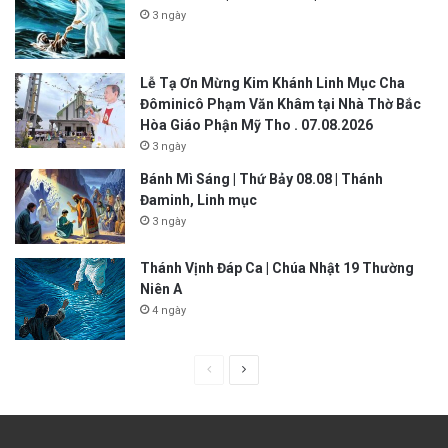
3 ngày
Lễ Tạ Ơn Mừng Kim Khánh Linh Mục Cha
Đôminicô Phạm Văn Khâm tại Nhà Thờ Bắc
Hòa Giáo Phận Mỹ Tho . 07.08.2026
3 ngày
Bánh Mì Sáng | Thứ Bảy 08.08 | Thánh
Đaminh, Linh mục
3 ngày
Thánh Vịnh Đáp Ca | Chúa Nhật 19 Thường
Niên A
4 ngày
P
N
r
e
e
x