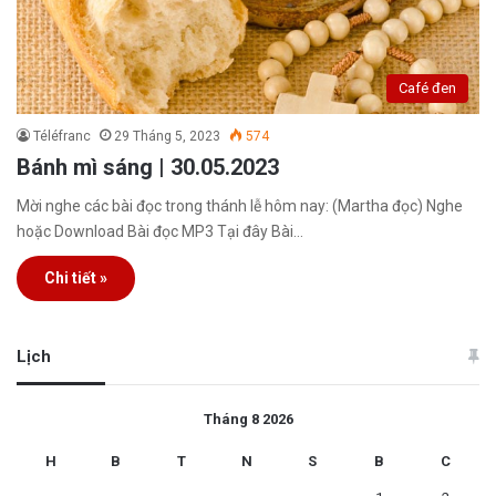
Café đen
Téléfranc
29 Tháng 5, 2023
574
Bánh mì sáng | 30.05.2023
Mời nghe các bài đọc trong thánh lễ hôm nay: (Martha đọc) Nghe
hoặc Download Bài đọc MP3 Tại đây Bài…
Chi tiết »
Lịch
Tháng 8 2026
H
B
T
N
S
B
C