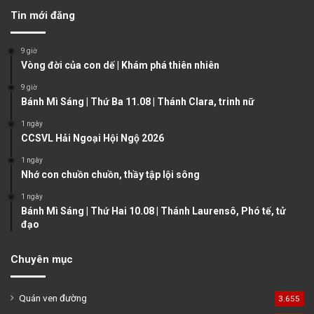
v
t
Tin mới đăng
i
p
o
a
9 giờ
u
g
Vòng đời của con dế | Khám phá thiên nhiên
s
e
9 giờ
Bánh Mì Sáng | Thứ Ba 11.08 | Thánh Clara, trinh nữ
p
a
1 ngày
CCSVL Hải Ngoại Hội Ngộ 2026
g
1 ngày
e
Nhớ con chuồn chuồn, thầy tập lội sông
1 ngày
Bánh Mì Sáng | Thứ Hai 10.08 | Thánh Laurensô, Phó tế, tử
đạo
Chuyên mục
Quán ven đường
3.655