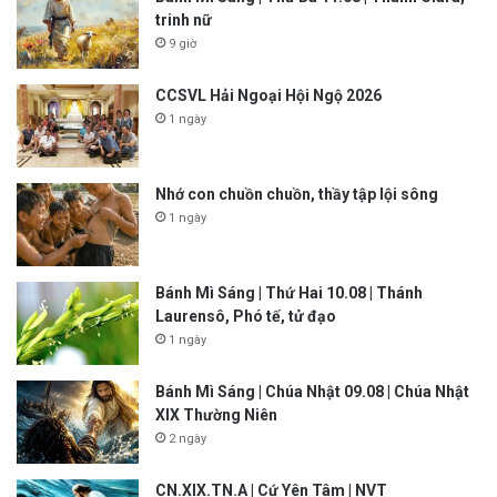
trinh nữ
9 giờ
CCSVL Hải Ngoại Hội Ngộ 2026
1 ngày
Nhớ con chuồn chuồn, thầy tập lội sông
1 ngày
Bánh Mì Sáng | Thứ Hai 10.08 | Thánh
Laurensô, Phó tế, tử đạo
1 ngày
Bánh Mì Sáng | Chúa Nhật 09.08 | Chúa Nhật
XIX Thường Niên
2 ngày
CN.XIX.TN.A | Cứ Yên Tâm | NVT