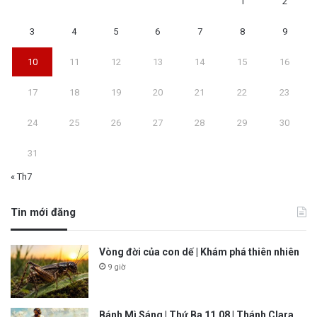
1
2
3
4
5
6
7
8
9
10
11
12
13
14
15
16
17
18
19
20
21
22
23
24
25
26
27
28
29
30
31
« Th7
Tin mới đăng
Vòng đời của con dế | Khám phá thiên nhiên
9 giờ
Bánh Mì Sáng | Thứ Ba 11.08 | Thánh Clara,