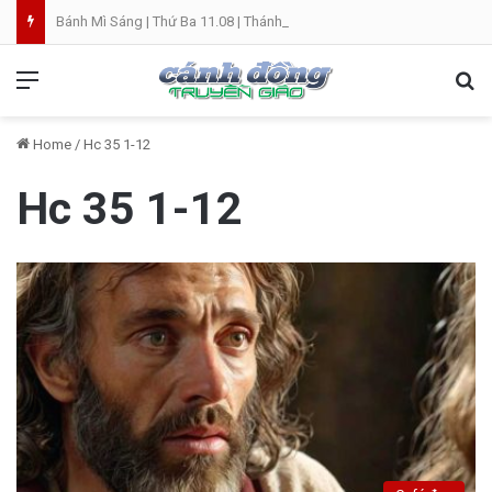
Bánh Mì Sáng | Thứ Ba 11.08 | Thánh Clara, trinh nữ
Menu
Se
Home
/
Hc 35 1-12
Hc 35 1-12