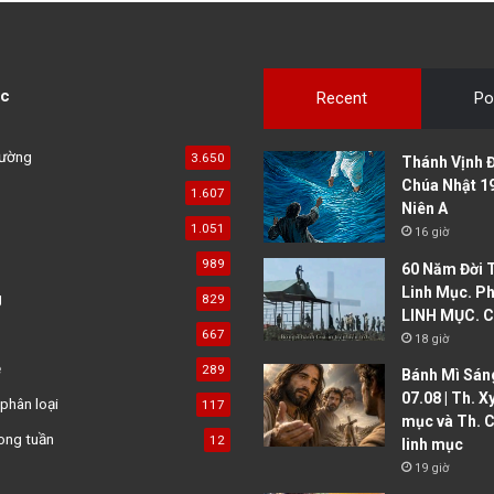
c
Recent
Po
đường
3.650
Thánh Vịnh Đ
Chúa Nhật 1
1.607
Niên A
1.051
16 giờ
989
60 Năm Đời 
Linh Mục. Ph
g
829
LINH MỤC. C
667
18 giờ
ệ
289
Bánh Mì Sáng
07.08 | Th. X
phân loại
117
mục và Th. C
ong tuần
12
linh mục
19 giờ