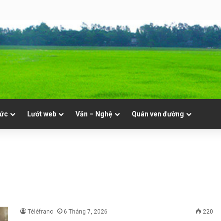
 Mục. Phần VII: ĐỜI LINH MỤC. Cả Nổ
tức
Lướt web
Văn – Nghệ
Quán ven đường
Téléfranc
6 Tháng 7, 2026
220