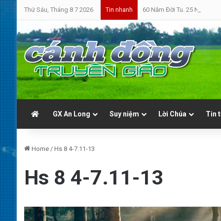
Thứ Sáu, Tháng 8 7 2026
60 Năm Đời Tu. 25 Năm Linh
Tin nhanh
GX An Long
Suy niệm
Lời Chúa
Tin 
Home
/
Hs 8 4-7.11-13
Hs 8 4-7.11-13