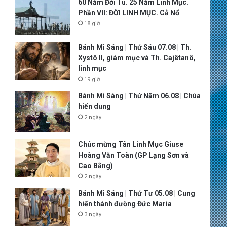
60 Năm Đời Tu. 25 Năm Linh Mục.
Phần VII: ĐỜI LINH MỤC. Cả Nổ
18 giờ
Bánh Mì Sáng | Thứ Sáu 07.08 | Th.
Xystô II, giám mục và Th. Cajêtanô,
linh mục
19 giờ
Bánh Mì Sáng | Thứ Năm 06.08 | Chúa
hiển dung
2 ngày
Chúc mừng Tân Linh Mục Giuse
Hoàng Văn Toàn (GP Lạng Sơn và
Cao Bằng)
2 ngày
Bánh Mì Sáng | Thứ Tư 05.08 | Cung
hiến thánh đường Đức Maria
3 ngày