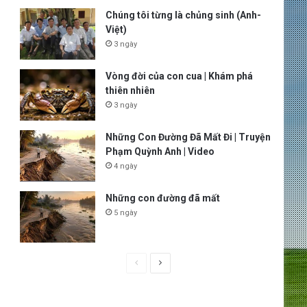
Chúng tôi từng là chủng sinh (Anh-
Việt)
3 ngày
Vòng đời của con cua | Khám phá
thiên nhiên
3 ngày
Những Con Đường Đã Mất Đi | Truyện
Phạm Quỳnh Anh | Video
4 ngày
Những con đường đã mất
5 ngày
P
N
r
e
e
x