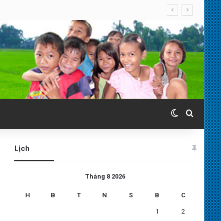
Switch skin
Search 
Lịch
Tháng 8 2026
H
B
T
N
S
B
C
1
2