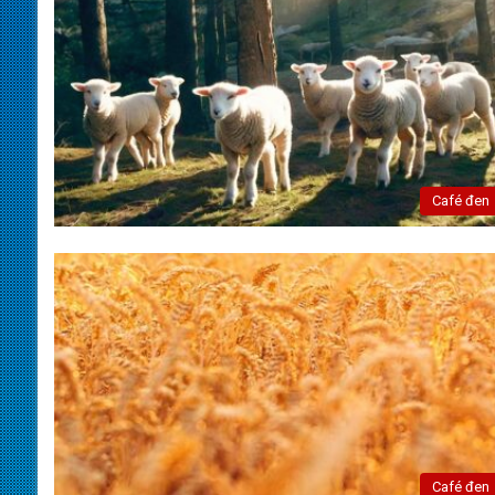
Café đen
Café đen