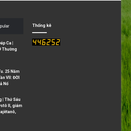
v
t
i
p
o
a
Thống kê
pular
u
g
s
e
áp Ca |
p
9 Thường
a
g
Tu. 25 Năm
e
ần VII: ĐỜI
ả Nổ
 | Thứ Sáu
ystô II, giám
ajêtanô,