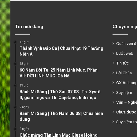
Tin mới đăng
Chuyên mụ
16 giờ
Quán ven 
Thánh Vịnh Đáp Ca | Chúa Nhật 19 Thường
Lướt web
Niên A
Tin tức
18 giờ
60 Năm Đời Tu. 25 Năm Linh Mục. Phần
Lời Chúa
VII: ĐỜI LINH MỤC. Cả Nổ
GX An Lon
19 giờ
Bánh Mì Sáng | Thứ Sáu 07.08 | Th. Xystô
Suy niệm
II, giám mục và Th. Cajêtanô, linh mục
Văn – Ngh
2 ngày
Chưa được 
Bánh Mì Sáng | Thứ Năm 06.08 | Chúa hiển
dung
Suy niệm tr
2 ngày
Chúc mừng Tân Linh Mục Giuse Hoàng