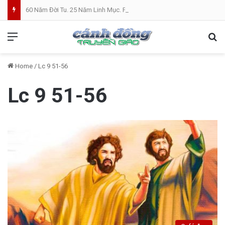
60 Năm Đời Tu. 25 Năm Linh Mục. Phần VII: ĐỜI LINH MỤC. Cả Nổ
Menu
Se
Home
/
Lc 9 51-56
Lc 9 51-56