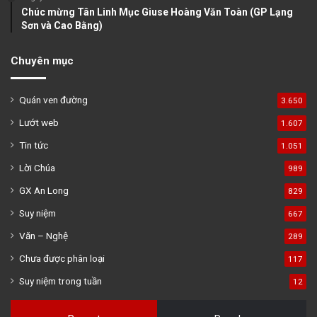
Chúc mừng Tân Linh Mục Giuse Hoàng Văn Toàn (GP Lạng
Sơn và Cao Bằng)
Chuyên mục
Quán ven đường
3.650
Lướt web
1.607
Tin tức
1.051
Lời Chúa
989
GX An Long
829
Suy niệm
667
Văn – Nghệ
289
Chưa được phân loại
117
Suy niệm trong tuần
12