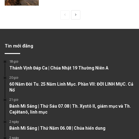
P
N
r
e
e
x
v
t
Tin mới đăng
i
p
o
a
18 giờ
u
g
Thánh Vịnh Đáp Ca | Chúa Nhật 19 Thường Niên A
s
e
20 giờ
60 Năm Đời Tu. 25 Năm Linh Mục. Phần VII: ĐỜI LINH MỤC. Cả
p
Nổ
a
21 giờ
g
Bánh Mì Sáng | Thứ Sáu 07.08 | Th. Xystô II, giám mục và Th.
e
Cajêtanô, linh mục
2 ngày
Bánh Mì Sáng | Thứ Năm 06.08 | Chúa hiển dung
2 ngày