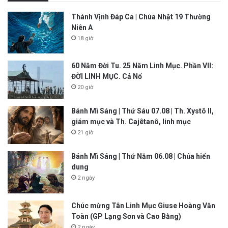
Thánh Vịnh Đáp Ca | Chúa Nhật 19 Thường
Niên A
18 giờ
60 Năm Đời Tu. 25 Năm Linh Mục. Phần VII:
ĐỜI LINH MỤC. Cả Nổ
20 giờ
Bánh Mì Sáng | Thứ Sáu 07.08 | Th. Xystô II,
giám mục và Th. Cajêtanô, linh mục
21 giờ
Bánh Mì Sáng | Thứ Năm 06.08 | Chúa hiển
dung
2 ngày
Chúc mừng Tân Linh Mục Giuse Hoàng Văn
Toàn (GP Lạng Sơn và Cao Bằng)
2 ngày