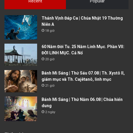
Recent
Popular
Thánh Vịnh Đáp Ca | Chúa Nhật 19 Thường
Niên A
18 giờ
60 Năm Đời Tu. 25 Năm Linh Mục. Phần VII:
ĐỜI LINH MỤC. Cả Nổ
20 giờ
Bánh Mì Sáng | Thứ Sáu 07.08 | Th. Xystô II,
giám mục và Th. Cajêtanô, linh mục
21 giờ
Bánh Mì Sáng | Thứ Năm 06.08 | Chúa hiển
dung
2 ngày