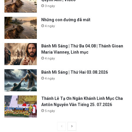
3 ngày
Những con đường đã mất
4 ngày
Bánh Mì Sáng | Thứ Ba 04.08 | Thánh Gioan
Maria Vianney, Linh mục
4 ngày
Bánh Mì Sáng | Thứ Hai 03.08.2026
4 ngày
Thánh Lễ Tạ Ơn Ngân Khánh Linh Mục Cha
Antôn Nguyễn Vân Tiếng 25. 07.2026
5 ngày
P
N