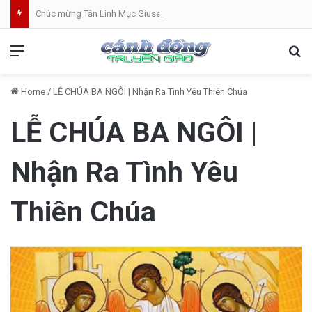
Chúc mừng Tân Linh Mục Giuse Hoàng Văn Toàn (GP Lạng Sơn và Cao Bằng)
Menu
Se
Home
/
LỄ CHÚA BA NGÔI | Nhận Ra Tình Yêu Thiên Chúa
LỄ CHÚA BA NGÔI |
Nhận Ra Tình Yêu
Thiên Chúa