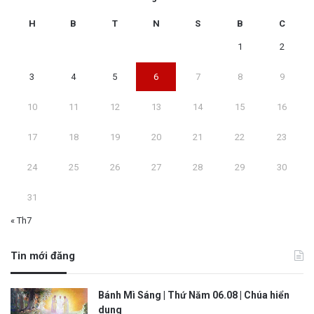
H
B
T
N
S
B
C
1
2
3
4
5
6
7
8
9
10
11
12
13
14
15
16
17
18
19
20
21
22
23
24
25
26
27
28
29
30
31
« Th7
Tin mới đăng
Bánh Mì Sáng | Thứ Năm 06.08 | Chúa hiển
dung