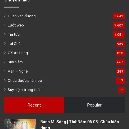
Quán ven đường
3.649
Lướt web
1.607
Tin tức
1.051
Lời Chúa
989
GX An Long
828
Suy niệm
667
Văn – Nghệ
289
Chưa được phân loại
117
Suy niệm trong tuần
12
Recent
Popular
Bánh Mì Sáng | Thứ Năm 06.08 | Chúa hiển
dung