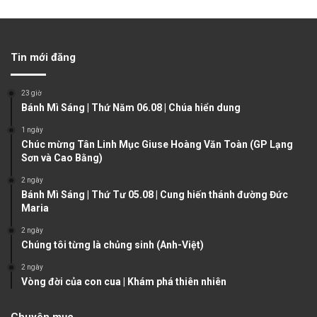
r
e
e
x
v
t
Tin mới đăng
i
p
o
a
23 giờ
u
g
Bánh Mì Sáng | Thứ Năm 06.08 | Chúa hiển dung
s
e
1 ngày
Chúc mừng Tân Linh Mục Giuse Hoàng Văn Toàn (GP Lạng
p
Sơn và Cao Bằng)
a
2 ngày
g
Bánh Mì Sáng | Thứ Tư 05.08 | Cung hiến thánh đường Đức
e
Maria
2 ngày
Chúng tôi từng là chủng sinh (Anh-Việt)
2 ngày
Vòng đời của con cua | Khám phá thiên nhiên
Chuyên mục