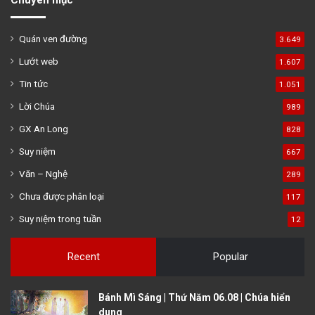
Quán ven đường
3.649
Lướt web
1.607
Tin tức
1.051
Lời Chúa
989
GX An Long
828
Suy niệm
667
Văn – Nghệ
289
Chưa được phân loại
117
Suy niệm trong tuần
12
Recent
Popular
Bánh Mì Sáng | Thứ Năm 06.08 | Chúa hiển
dung