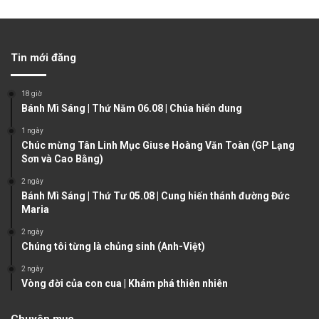
r
e
e
x
v
t
Tin mới đăng
i
p
o
a
18 giờ
u
g
Bánh Mì Sáng | Thứ Năm 06.08 | Chúa hiển dung
s
e
1 ngày
Chúc mừng Tân Linh Mục Giuse Hoàng Văn Toàn (GP Lạng
p
Sơn và Cao Bằng)
a
2 ngày
g
Bánh Mì Sáng | Thứ Tư 05.08 | Cung hiến thánh đường Đức
e
Maria
2 ngày
Chúng tôi từng là chủng sinh (Anh-Việt)
2 ngày
Vòng đời của con cua | Khám phá thiên nhiên
Chuyên mục