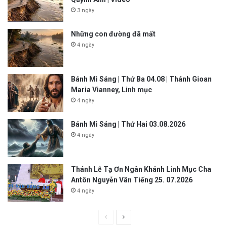
3 ngày
Những con đường đã mất
4 ngày
Bánh Mì Sáng | Thứ Ba 04.08 | Thánh Gioan
Maria Vianney, Linh mục
4 ngày
Bánh Mì Sáng | Thứ Hai 03.08.2026
4 ngày
Thánh Lễ Tạ Ơn Ngân Khánh Linh Mục Cha
Antôn Nguyễn Vân Tiếng 25. 07.2026
4 ngày
P
N