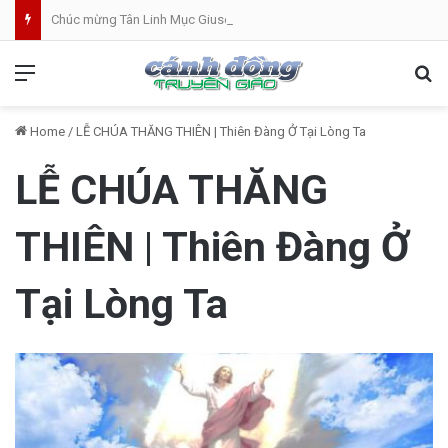
Chúc mừng Tân Linh Mục Giuse Hoàng Văn Toàn (GP Lạng Sơn và Cao Bằng)
Menu
Se
Home
/
LỄ CHÚA THĂNG THIÊN | Thiên Đàng Ở Tại Lòng Ta
LỄ CHÚA THĂNG
THIÊN | Thiên Đàng Ở
Tại Lòng Ta