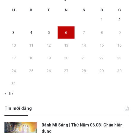
H
B
T
N
S
B
C
1
2
3
4
5
6
7
8
9
10
11
12
13
14
15
16
17
18
19
20
21
22
23
24
25
26
27
28
29
30
31
« Th7
Tin mới đăng
Bánh Mì Sáng | Thứ Năm 06.08 | Chúa hiển
dung