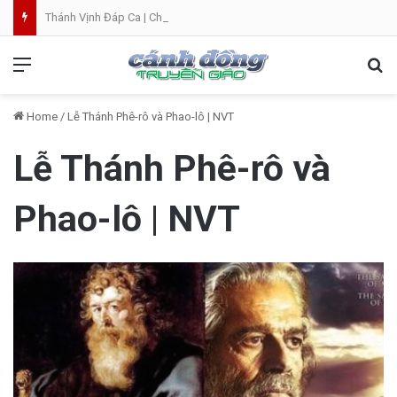
Thánh Vịnh Đáp Ca | Chúa Nhật 19 Thường Niên A
Menu
Se
Home
/
Lễ Thánh Phê-rô và Phao-lô | NVT
Lễ Thánh Phê-rô và
Phao-lô | NVT