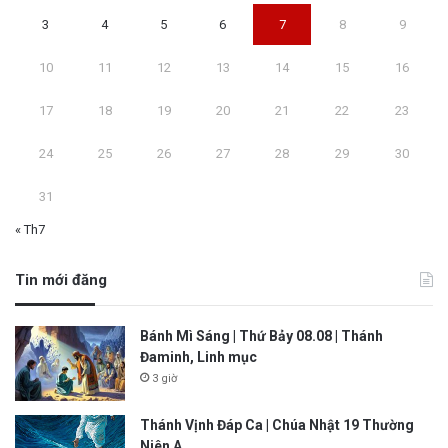
3
4
5
6
7
8
9
10
11
12
13
14
15
16
17
18
19
20
21
22
23
24
25
26
27
28
29
30
31
« Th7
Tin mới đăng
Bánh Mì Sáng | Thứ Bảy 08.08 | Thánh
Đaminh, Linh mục
3 giờ
Thánh Vịnh Đáp Ca | Chúa Nhật 19 Thường
Niên A