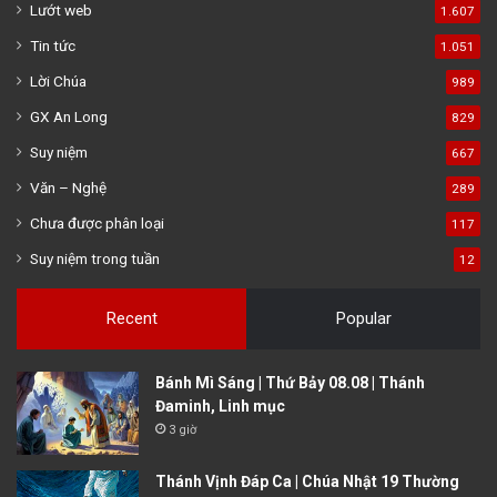
Lướt web
1.607
Tin tức
1.051
Lời Chúa
989
GX An Long
829
Suy niệm
667
Văn – Nghệ
289
Chưa được phân loại
117
Suy niệm trong tuần
12
Recent
Popular
Bánh Mì Sáng | Thứ Bảy 08.08 | Thánh
Đaminh, Linh mục
3 giờ
Thánh Vịnh Đáp Ca | Chúa Nhật 19 Thường