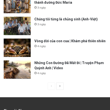
thánh đường Đức Maria
3 ngày
Chúng tôi từng là chủng sinh (Anh-Việt)
3 ngày
Vòng đời của con cua | Khám phá thiên nhiên
4 ngày
Những Con Đường Đã Mất Đi | Truyện Phạm
Quỳnh Anh | Video
4 ngày
P
N
r
e
e
x
v
t