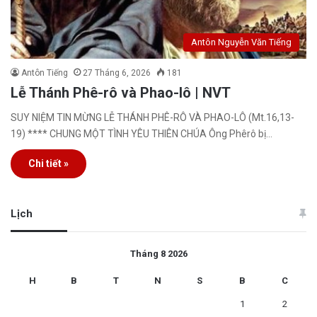
Antôn Nguyễn Văn Tiếng
Antôn Tiếng
27 Tháng 6, 2026
181
Lễ Thánh Phê-rô và Phao-lô | NVT
SUY NIỆM TIN MỪNG LỄ THÁNH PHÊ-RÔ VÀ PHAO-LÔ (Mt.16,13-
19) **** CHUNG MỘT TÌNH YÊU THIÊN CHÚA Ông Phêrô bị…
Chi tiết »
Lịch
Tháng 8 2026
H
B
T
N
S
B
C
1
2