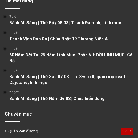
Tin mới đăng
i
p
o
a
3 giờ
u
g
Bánh Mì Sáng | Thứ Bảy 08.08 | Thánh Đaminh, Linh mục
s
e
1 ngày
Thánh Vịnh Đáp Ca | Chúa Nhật 19 Thường Niên A
p
a
1 ngày
60 Năm Đời Tu. 25 Năm Linh Mục. Phần VII: ĐỜI LINH MỤC. Cả
g
Nổ
e
1 ngày
Bánh Mì Sáng | Thứ Sáu 07.08 | Th. Xystô II, giám mục và Th.
Cajêtanô, linh mục
2 ngày
Bánh Mì Sáng | Thứ Năm 06.08 | Chúa hiển dung
Chuyên mục
Quán ven đường
3.651