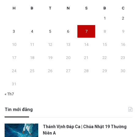
H
B
T
N
S
B
C
1
2
3
4
5
6
7
8
9
10
11
12
13
14
15
16
17
18
19
20
21
22
23
24
25
26
27
28
29
30
31
« Th7
Tin mới đăng
Thánh Vịnh Đáp Ca | Chúa Nhật 19 Thường
Niên A