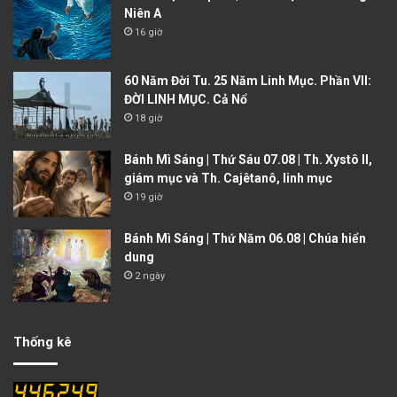
Niên A
16 giờ
60 Năm Đời Tu. 25 Năm Linh Mục. Phần VII:
ĐỜI LINH MỤC. Cả Nổ
18 giờ
Bánh Mì Sáng | Thứ Sáu 07.08 | Th. Xystô II,
giám mục và Th. Cajêtanô, linh mục
19 giờ
Bánh Mì Sáng | Thứ Năm 06.08 | Chúa hiển
dung
2 ngày
Thống kê