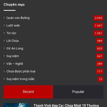
Chuyên mục
Quán ven đường
3.650
Lướt web
1.607
Tin tức
1.051
Lời Chúa
989
GX An Long
829
Suy niệm
667
Văn – Nghệ
289
Chưa được phân loại
117
Suy niệm trong tuần
12
Recent
Popular
Thánh Vịnh Đáp Ca | Chúa Nhật 19 Thường