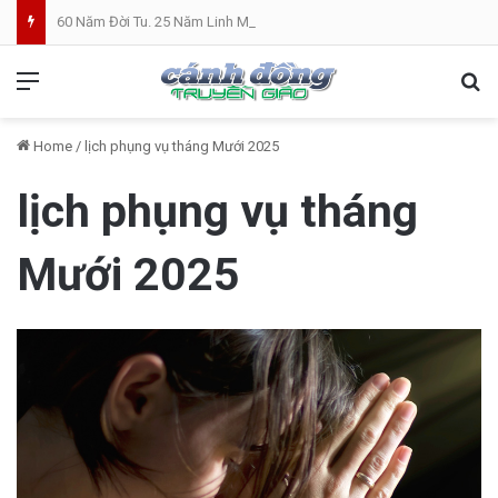
60 Năm Đời Tu. 25 Năm Linh Mục. Phần VII: ĐỜI LINH MỤC. Cả Nổ
Menu
Se
Home
/
lịch phụng vụ tháng Mưới 2025
lịch phụng vụ tháng
Mưới 2025