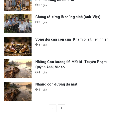
3 ngày
Chúng tôi từng là chủng sinh (Anh-Việt)
3 ngày
Vòng đời của con cua | Khám phá thiên nhiên
3 ngày
Những Con Đường Đã Mất Đi | Truyện Phạm
Quỳnh Anh | Video
4 ngày
Những con đường đã mất
5 ngày
P
N