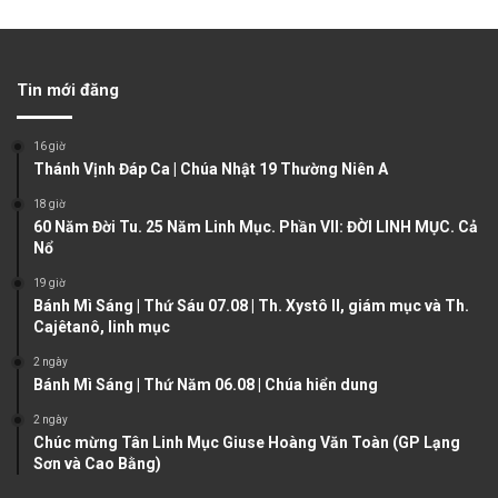
r
e
e
x
v
t
Tin mới đăng
i
p
o
a
16 giờ
u
g
Thánh Vịnh Đáp Ca | Chúa Nhật 19 Thường Niên A
s
e
18 giờ
60 Năm Đời Tu. 25 Năm Linh Mục. Phần VII: ĐỜI LINH MỤC. Cả
p
Nổ
a
19 giờ
g
Bánh Mì Sáng | Thứ Sáu 07.08 | Th. Xystô II, giám mục và Th.
e
Cajêtanô, linh mục
2 ngày
Bánh Mì Sáng | Thứ Năm 06.08 | Chúa hiển dung
2 ngày
Chúc mừng Tân Linh Mục Giuse Hoàng Văn Toàn (GP Lạng
Sơn và Cao Bằng)