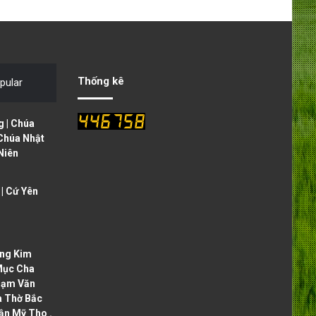
e
x
v
t
i
p
o
a
Thống kê
pular
u
g
s
e
 | Chúa
p
 Chúa Nhật
Niên
a
g
| Cứ Yên
e
ng Kim
Mục Cha
hạm Văn
à Thờ Bắc
ận Mỹ Tho .