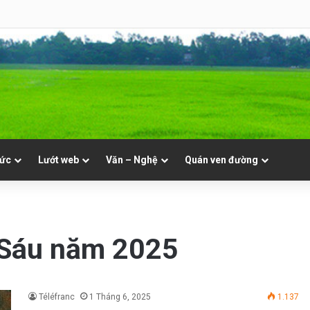
| NVT
tức
Lướt web
Văn – Nghệ
Quán ven đường
 Sáu năm 2025
Téléfranc
1 Tháng 6, 2025
1.137