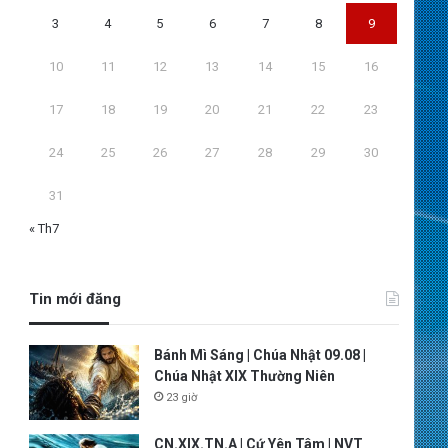
3
4
5
6
7
8
9
10
11
12
13
14
15
16
17
18
19
20
21
22
23
24
25
26
27
28
29
30
31
« Th7
Tin mới đăng
Bánh Mì Sáng | Chúa Nhật 09.08 |
Chúa Nhật XIX Thường Niên
23 giờ
CN.XIX.TN.A | Cứ Yên Tâm | NVT