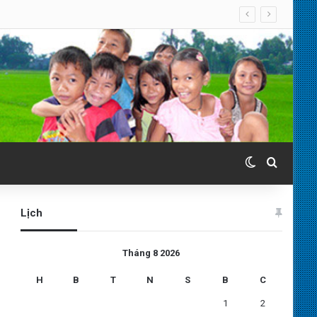
Switch skin
Search 
Lịch
Tháng 8 2026
H
B
T
N
S
B
C
1
2