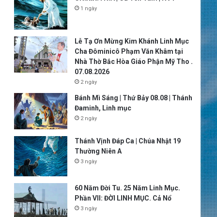
1 ngày
Lễ Tạ Ơn Mừng Kim Khánh Linh Mục
Cha Đôminicô Phạm Văn Khâm tại
Nhà Thờ Bắc Hòa Giáo Phận Mỹ Tho .
07.08.2026
2 ngày
Bánh Mì Sáng | Thứ Bảy 08.08 | Thánh
Đaminh, Linh mục
2 ngày
Thánh Vịnh Đáp Ca | Chúa Nhật 19
Thường Niên A
3 ngày
60 Năm Đời Tu. 25 Năm Linh Mục.
Phần VII: ĐỜI LINH MỤC. Cả Nổ
3 ngày