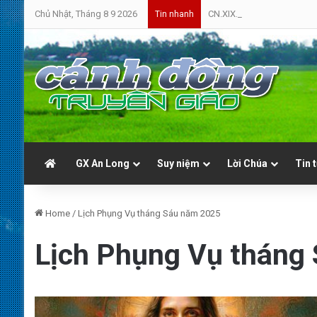
Chủ Nhật, Tháng 8 9 2026
CN.XIX.TN.A | Cứ Yên Tâm 
Tin nhanh
GX An Long
Suy niệm
Lời Chúa
Tin 
Home
/
Lịch Phụng Vụ tháng Sáu năm 2025
Lịch Phụng Vụ tháng