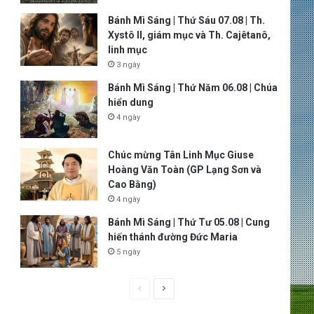
Bánh Mì Sáng | Thứ Sáu 07.08 | Th.
Xystô II, giám mục và Th. Cajêtanô,
linh mục
3 ngày
Bánh Mì Sáng | Thứ Năm 06.08 | Chúa
hiển dung
4 ngày
Chúc mừng Tân Linh Mục Giuse
Hoàng Văn Toàn (GP Lạng Sơn và
Cao Bằng)
4 ngày
Bánh Mì Sáng | Thứ Tư 05.08 | Cung
hiến thánh đường Đức Maria
5 ngày
P
N
r
e