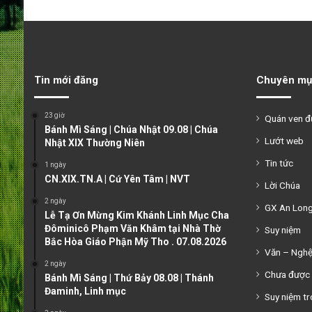
Tin mới đăng
Chuyên mụ
23 giờ
Quán ven 
Bánh Mì Sáng | Chúa Nhật 09.08 | Chúa
Lướt web
Nhật XIX Thường Niên
Tin tức
1 ngày
CN.XIX.TN.A | Cứ Yên Tâm | NVT
Lời Chúa
2 ngày
GX An Lon
Lễ Tạ Ơn Mừng Kim Khánh Linh Mục Cha
Đôminicô Phạm Văn Khâm tại Nhà Thờ
Suy niệm
Bắc Hòa Giáo Phận Mỹ Tho . 07.08.2026
Văn – Ngh
2 ngày
Chưa được 
Bánh Mì Sáng | Thứ Bảy 08.08 | Thánh
Đaminh, Linh mục
Suy niệm tr