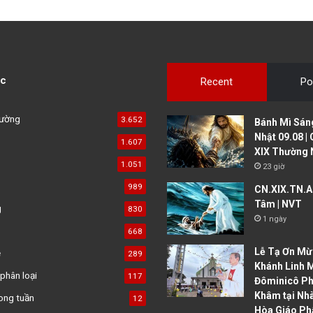
c
Recent
Po
đường
3.652
Bánh Mì Sáng
Nhật 09.08 |
1.607
XIX Thường 
1.051
23 giờ
989
CN.XIX.TN.A 
Tâm | NVT
g
830
1 ngày
668
Lễ Tạ Ơn Mừ
ệ
289
Khánh Linh 
phân loại
117
Đôminicô P
Khâm tại Nh
ong tuần
12
Hòa Giáo Ph