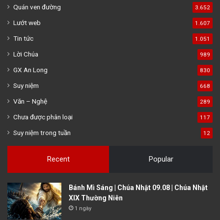
Quán ven đường
3.652
Lướt web
1.607
Tin tức
1.051
Lời Chúa
989
GX An Long
830
Suy niệm
668
Văn – Nghệ
289
Chưa được phân loại
117
Suy niệm trong tuần
12
Recent
Popular
Bánh Mì Sáng | Chúa Nhật 09.08 | Chúa Nhật
XIX Thường Niên
1 ngày