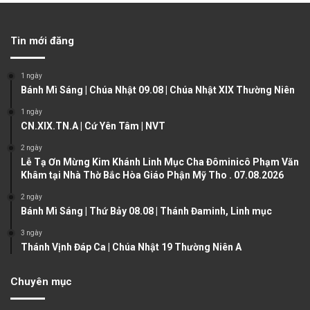
e
x
v
t
Tin mới đăng
i
p
o
a
1 ngày
u
g
Bánh Mì Sáng | Chúa Nhật 09.08 | Chúa Nhật XIX Thường Niên
s
e
1 ngày
CN.XIX.TN.A | Cứ Yên Tâm | NVT
p
a
2 ngày
Lễ Tạ Ơn Mừng Kim Khánh Linh Mục Cha Đôminicô Phạm Văn
g
Khâm tại Nhà Thờ Bắc Hòa Giáo Phận Mỹ Tho . 07.08.2026
e
2 ngày
Bánh Mì Sáng | Thứ Bảy 08.08 | Thánh Đaminh, Linh mục
3 ngày
Thánh Vịnh Đáp Ca | Chúa Nhật 19 Thường Niên A
Chuyên mục