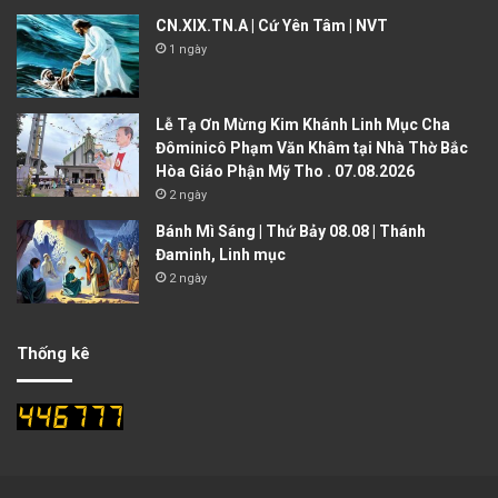
CN.XIX.TN.A | Cứ Yên Tâm | NVT
1 ngày
Lễ Tạ Ơn Mừng Kim Khánh Linh Mục Cha
Đôminicô Phạm Văn Khâm tại Nhà Thờ Bắc
Hòa Giáo Phận Mỹ Tho . 07.08.2026
2 ngày
Bánh Mì Sáng | Thứ Bảy 08.08 | Thánh
Đaminh, Linh mục
2 ngày
Thống kê