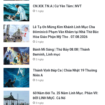
CN.XIX.TN.A | Cứ Yên Tâm | NVT
1 ngày
Lễ Tạ Ơn Mừng Kim Khánh Linh Mục Cha
Đôminicô Phạm Văn Khâm tại Nhà Thờ Bắc
Hòa Giáo Phận Mỹ Tho . 07.08.2026
2 ngày
Bánh Mì Sáng | Thứ Bảy 08.08 | Thánh
Đaminh, Linh mục
2 ngày
Thánh Vịnh Đáp Ca | Chúa Nhật 19 Thường
Niên A
3 ngày
60 Năm Đời Tu. 25 Năm Linh Mục. Phần VII:
ĐỜI LINH MỤC. Cả Nổ
3 ngày