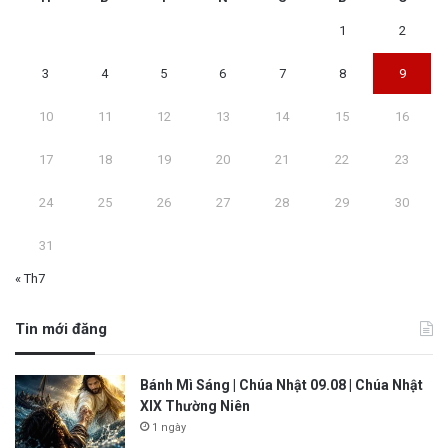
1
2
3
4
5
6
7
8
9
10
11
12
13
14
15
16
17
18
19
20
21
22
23
24
25
26
27
28
29
30
31
« Th7
Tin mới đăng
Bánh Mì Sáng | Chúa Nhật 09.08 | Chúa Nhật
XIX Thường Niên
1 ngày