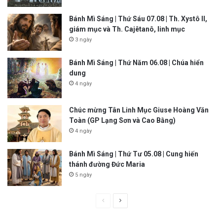
Bánh Mì Sáng | Thứ Sáu 07.08 | Th. Xystô II,
giám mục và Th. Cajêtanô, linh mục
3 ngày
Bánh Mì Sáng | Thứ Năm 06.08 | Chúa hiển
dung
4 ngày
Chúc mừng Tân Linh Mục Giuse Hoàng Văn
Toàn (GP Lạng Sơn và Cao Bằng)
4 ngày
Bánh Mì Sáng | Thứ Tư 05.08 | Cung hiến
thánh đường Đức Maria
5 ngày
P
N
r
e