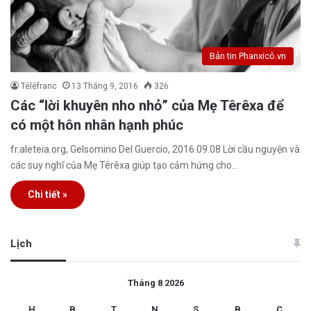
Bản tin Phanxicô.vn
Téléfranc
13 Tháng 9, 2016
326
Các “lời khuyên nho nhỏ” của Mẹ Têrêxa để
có một hôn nhân hạnh phúc
fr.aleteia.org, Gelsomino Del Guercio, 2016.09.08 Lời cầu nguyện và
các suy nghĩ của Mẹ Têrêxa giúp tạo cảm hứng cho…
Chi tiết »
Lịch
Tháng 8 2026
H
B
T
N
S
B
C