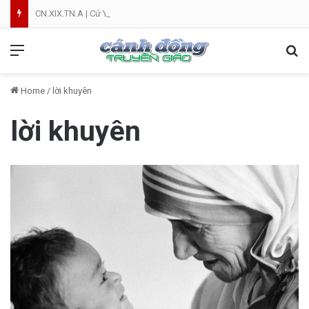
CN.XIX.TN.A | Cứ Yên Tâm | NVT
Menu
Se
Home
/
lời khuyên
lời khuyên