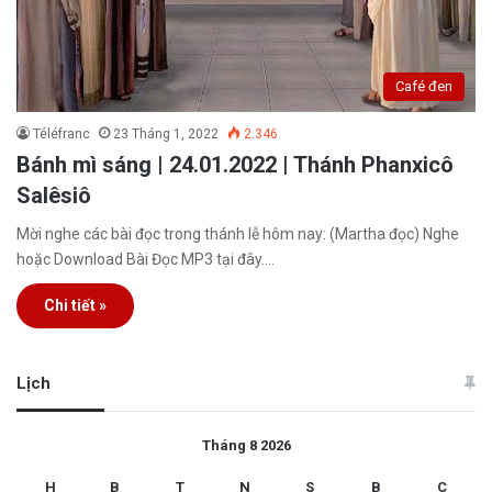
Café đen
Téléfranc
23 Tháng 1, 2022
2.346
Bánh mì sáng | 24.01.2022 | Thánh Phanxicô
Salêsiô
Mời nghe các bài đọc trong thánh lễ hôm nay: (Martha đọc) Nghe
hoặc Download Bài Đọc MP3 tại đây.…
Chi tiết »
Lịch
Tháng 8 2026
H
B
T
N
S
B
C