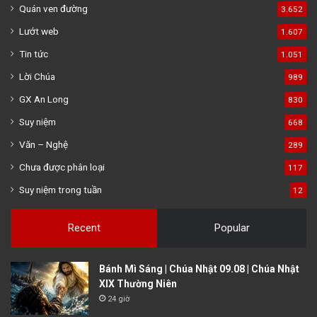
Quán ven đường
3.652
Lướt web
1.607
Tin tức
1.051
Lời Chúa
989
GX An Long
830
Suy niệm
668
Văn – Nghệ
289
Chưa được phân loại
117
Suy niệm trong tuần
12
Recent
Popular
Bánh Mì Sáng | Chúa Nhật 09.08 | Chúa Nhật
XIX Thường Niên
24 giờ