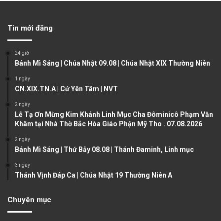
e
x
v
t
Tin mới đăng
i
p
o
a
24 giờ
u
g
Bánh Mì Sáng | Chúa Nhật 09.08 | Chúa Nhật XIX Thường Niên
s
e
1 ngày
CN.XIX.TN.A | Cứ Yên Tâm | NVT
p
a
2 ngày
Lễ Tạ Ơn Mừng Kim Khánh Linh Mục Cha Đôminicô Phạm Văn
g
Khâm tại Nhà Thờ Bắc Hòa Giáo Phận Mỹ Tho . 07.08.2026
e
2 ngày
Bánh Mì Sáng | Thứ Bảy 08.08 | Thánh Đaminh, Linh mục
3 ngày
Thánh Vịnh Đáp Ca | Chúa Nhật 19 Thường Niên A
Chuyên mục