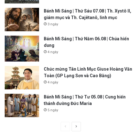
Bánh Mì Sáng | Thứ Sáu 07.08 | Th. Xystô II,
giám mục và Th. Cajêtanô, linh mục
3 ngày
Bánh Mì Sáng | Thứ Năm 06.08 | Chúa hiển
dung
4 ngày
Chúc mừng Tân Linh Mục Giuse Hoàng Văn
Toàn (GP Lạng Sơn và Cao Bằng)
4 ngày
Bánh Mì Sáng | Thứ Tư 05.08 | Cung hiến
thánh đường Đức Maria
5 ngày
P
N
r
e