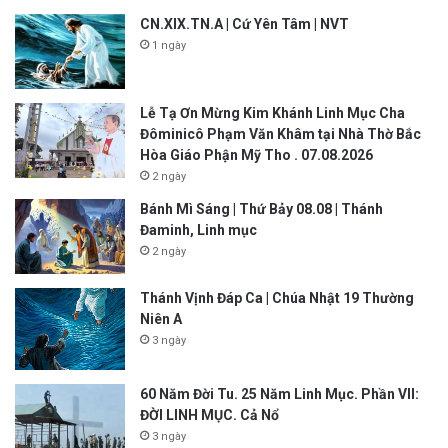
CN.XIX.TN.A | Cứ Yên Tâm | NVT
1 ngày
Lễ Tạ Ơn Mừng Kim Khánh Linh Mục Cha
Đôminicô Phạm Văn Khâm tại Nhà Thờ Bắc
Hòa Giáo Phận Mỹ Tho . 07.08.2026
2 ngày
Bánh Mì Sáng | Thứ Bảy 08.08 | Thánh
Đaminh, Linh mục
2 ngày
Thánh Vịnh Đáp Ca | Chúa Nhật 19 Thường
Niên A
3 ngày
60 Năm Đời Tu. 25 Năm Linh Mục. Phần VII:
ĐỜI LINH MỤC. Cả Nổ
3 ngày