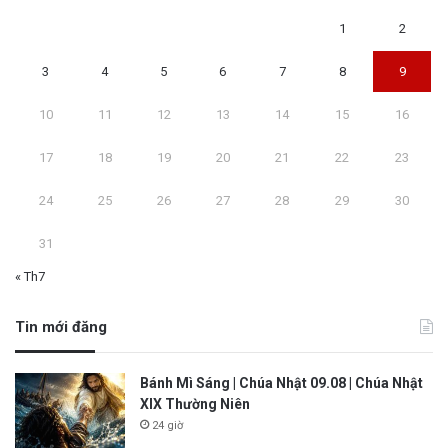
1
2
3
4
5
6
7
8
9
10
11
12
13
14
15
16
17
18
19
20
21
22
23
24
25
26
27
28
29
30
31
« Th7
Tin mới đăng
Bánh Mì Sáng | Chúa Nhật 09.08 | Chúa Nhật
XIX Thường Niên
24 giờ