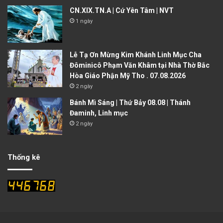
CN.XIX.TN.A | Cứ Yên Tâm | NVT
1 ngày
Lễ Tạ Ơn Mừng Kim Khánh Linh Mục Cha
Đôminicô Phạm Văn Khâm tại Nhà Thờ Bắc
Hòa Giáo Phận Mỹ Tho . 07.08.2026
2 ngày
Bánh Mì Sáng | Thứ Bảy 08.08 | Thánh
Đaminh, Linh mục
2 ngày
Thống kê