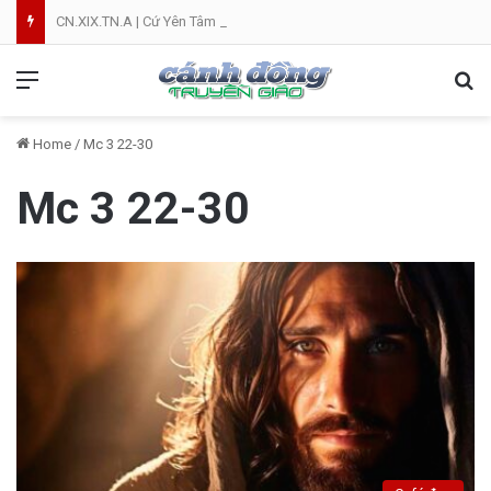
CN.XIX.TN.A | Cứ Yên Tâm | NVT
Menu
Se
Home
/
Mc 3 22-30
Mc 3 22-30