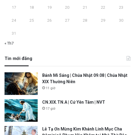
17
18
19
20
21
22
23
24
25
26
27
28
29
30
31
« Th7
Tin mới đăng
Bánh Mì Sáng | Chúa Nhật 09.08 | Chúa Nhật
XIX Thường Niên
11 giờ
CN.XIX.TN.A | Cứ Yên Tâm | NVT
17 giờ
Lễ Tạ Ơn Mừng Kim Khánh Linh Mục Cha