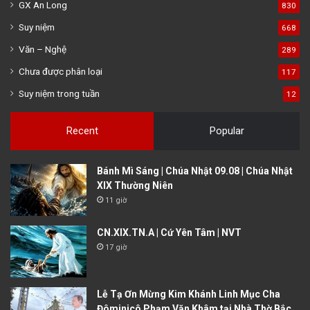
GX An Long
830
Suy niệm
668
Văn – Nghệ
289
Chưa được phân loại
117
Suy niệm trong tuần
12
Recent
Popular
Bánh Mì Sáng | Chúa Nhật 09.08 | Chúa Nhật
XIX Thường Niên
11 giờ
CN.XIX.TN.A | Cứ Yên Tâm | NVT
17 giờ
Lễ Tạ Ơn Mừng Kim Khánh Linh Mục Cha
Đôminicô Phạm Văn Khâm tại Nhà Thờ Bắc