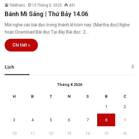
Téléfranc
13 Tháng 6, 2025
431
Bánh Mì Sáng | Thứ Bảy 14.06
Mời nghe các bài đọc trong thánh lễ hôm nay: (Martha đọc) Nghe
hoặc Download Bài đọc Tại đây Bài đọc: 2…
Chi tiết »
Lịch
Tháng 8 2026
H
B
T
N
S
B
C
1
2
3
4
5
6
7
8
9
10
11
12
13
14
15
16