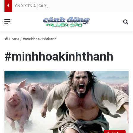
CN.XIX.TN.A | Cứ Yên Tâm | NVT
Menu
Se
Home
/
#minhhoakinhthanh
#minhhoakinhthanh