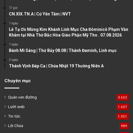
s
e
17 giờ
CN.XIX.TN.A | Cứ Yên Tâm | NVT
p
a
1 ngày
Lễ Tạ Ơn Mừng Kim Khánh Linh Mục Cha Đôminicô Phạm Văn
g
Khâm tại Nhà Thờ Bắc Hòa Giáo Phận Mỹ Tho . 07.08.2026
e
1 ngày
Bánh Mì Sáng | Thứ Bảy 08.08 | Thánh Đaminh, Linh mục
2 ngày
Thánh Vịnh Đáp Ca | Chúa Nhật 19 Thường Niên A
Chuyên mục
Quán ven đường
3.652
Lướt web
1.607
Tin tức
1.051
Lời Chúa
989