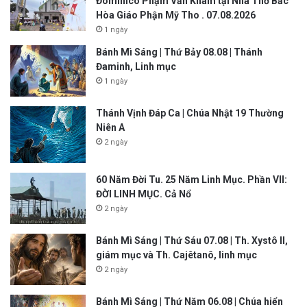
Đôminicô Phạm Văn Khâm tại Nhà Thờ Bắc
Hòa Giáo Phận Mỹ Tho . 07.08.2026
1 ngày
Bánh Mì Sáng | Thứ Bảy 08.08 | Thánh
Đaminh, Linh mục
1 ngày
Thánh Vịnh Đáp Ca | Chúa Nhật 19 Thường
Niên A
2 ngày
60 Năm Đời Tu. 25 Năm Linh Mục. Phần VII:
ĐỜI LINH MỤC. Cả Nổ
2 ngày
Bánh Mì Sáng | Thứ Sáu 07.08 | Th. Xystô II,
giám mục và Th. Cajêtanô, linh mục
2 ngày
Bánh Mì Sáng | Thứ Năm 06.08 | Chúa hiển