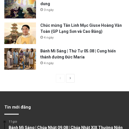
dung
3 ngày
Chúc mừng Tân Linh Mục Giuse Hoàng Văn
Toàn (GP Lạng Sơn và Cao Bằng)
4 ngày
Bánh Mì Sáng | Thứ Tư 05.08 | Cung hiến
thánh đường Đức Maria
4 ngày
P
N
r
e
e
x
v
t
Tin mới đăng
i
p
o
a
11 giờ
u
g
Bánh Mì Sáng | Chúa Nhật 09.08 | Chúa Nhật XIX Thường Niên