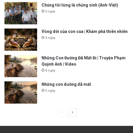
Chúng tôi từng là chủng sinh (Anh-Việt)
3 ngày
Vòng đời của con cua | Khám phá thiên nhiên
3 ngày
Những Con Đường Đã Mất Đi | Truyện Phạm
Quỳnh Anh | Video
4 ngày
Những con đường đã mất
5 ngày
P
N
r
e
e
x