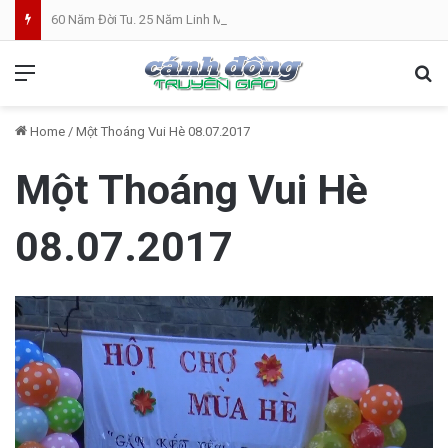
60 Năm Đời Tu. 25 Năm Linh Mục. Phần VII: ĐỜI LINH MỤC. Cả Nổ
Menu
Se
Home
/
Một Thoáng Vui Hè 08.07.2017
Một Thoáng Vui Hè
08.07.2017