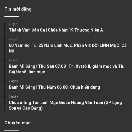
v
t
Tin mới đăng
i
p
o
a
20 giờ
u
g
Thánh Vịnh Đáp Ca | Chúa Nhật 19 Thường Niên A
s
e
22 giờ
60 Năm Đời Tu. 25 Năm Linh Mục. Phần VII: ĐỜI LINH MỤC. Cả
p
Nổ
a
22 giờ
g
Bánh Mì Sáng | Thứ Sáu 07.08 | Th. Xystô II, giám mục và Th.
e
Cajêtanô, linh mục
2 ngày
Bánh Mì Sáng | Thứ Năm 06.08 | Chúa hiển dung
2 ngày
Chúc mừng Tân Linh Mục Giuse Hoàng Văn Toàn (GP Lạng
Sơn và Cao Bằng)
Chuyên mục