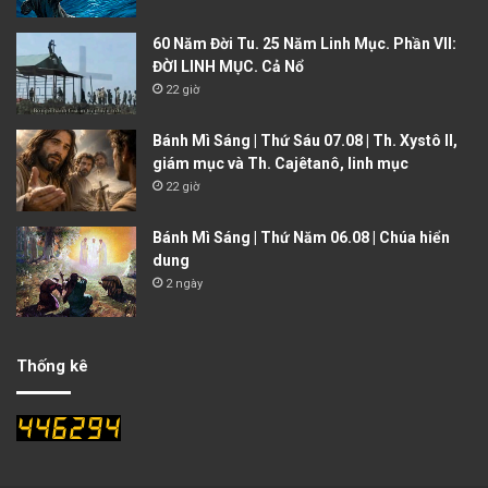
60 Năm Đời Tu. 25 Năm Linh Mục. Phần VII:
ĐỜI LINH MỤC. Cả Nổ
22 giờ
Bánh Mì Sáng | Thứ Sáu 07.08 | Th. Xystô II,
giám mục và Th. Cajêtanô, linh mục
22 giờ
Bánh Mì Sáng | Thứ Năm 06.08 | Chúa hiển
dung
2 ngày
Thống kê