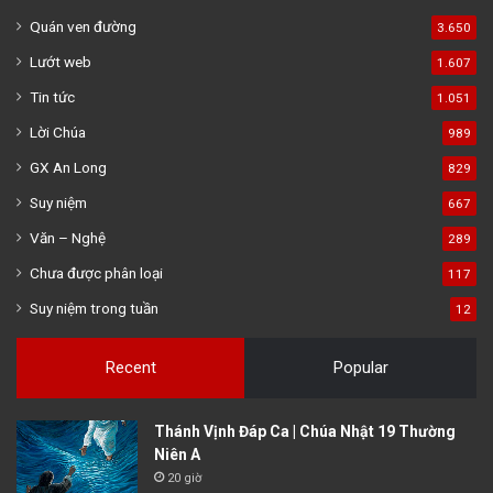
Quán ven đường
3.650
Lướt web
1.607
Tin tức
1.051
Lời Chúa
989
GX An Long
829
Suy niệm
667
Văn – Nghệ
289
Chưa được phân loại
117
Suy niệm trong tuần
12
Recent
Popular
Thánh Vịnh Đáp Ca | Chúa Nhật 19 Thường
Niên A
20 giờ