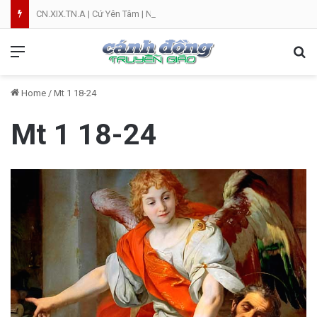
CN.XIX.TN.A | Cứ Yên Tâm | NVT
Menu
Se
Home
/
Mt 1 18-24
Mt 1 18-24