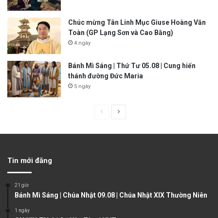
Chúc mừng Tân Linh Mục Giuse Hoàng Văn
Toàn (GP Lạng Sơn và Cao Bằng)
4 ngày
Bánh Mì Sáng | Thứ Tư 05.08 | Cung hiến
thánh đường Đức Maria
5 ngày
P
N
r
e
e
x
v
t
Tin mới đăng
i
p
o
a
21 giờ
u
g
Bánh Mì Sáng | Chúa Nhật 09.08 | Chúa Nhật XIX Thường Niên
s
e
1 ngày