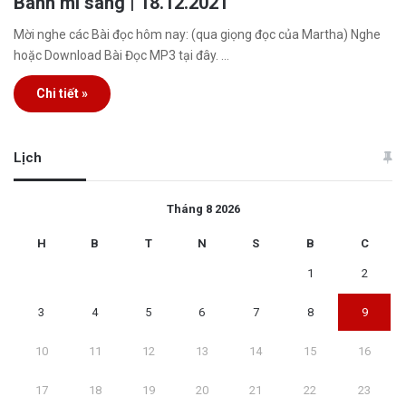
Bánh mì sáng | 18.12.2021
Mời nghe các Bài đọc hôm nay: (qua giọng đọc của Martha) Nghe
hoặc Download Bài Đọc MP3 tại đây. …
Chi tiết »
Lịch
Tháng 8 2026
H
B
T
N
S
B
C
1
2
3
4
5
6
7
8
9
10
11
12
13
14
15
16
17
18
19
20
21
22
23