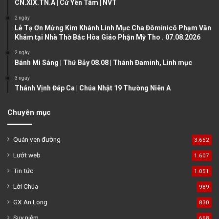
CN.XIX.TN.A | Cứ Yên Tâm | NVT
p
a
2 ngày
Lễ Tạ Ơn Mừng Kim Khánh Linh Mục Cha Đôminicô Phạm Văn
g
Khâm tại Nhà Thờ Bắc Hòa Giáo Phận Mỹ Tho . 07.08.2026
e
2 ngày
Bánh Mì Sáng | Thứ Bảy 08.08 | Thánh Đaminh, Linh mục
3 ngày
Thánh Vịnh Đáp Ca | Chúa Nhật 19 Thường Niên A
Chuyên mục
Quán ven đường
3.652
Lướt web
1.607
Tin tức
1.051
Lời Chúa
989
GX An Long
830
Suy niệm
668