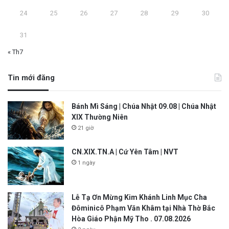
24
25
26
27
28
29
30
31
« Th7
Tin mới đăng
Bánh Mì Sáng | Chúa Nhật 09.08 | Chúa Nhật
XIX Thường Niên
21 giờ
CN.XIX.TN.A | Cứ Yên Tâm | NVT
1 ngày
Lễ Tạ Ơn Mừng Kim Khánh Linh Mục Cha
Đôminicô Phạm Văn Khâm tại Nhà Thờ Bắc
Hòa Giáo Phận Mỹ Tho . 07.08.2026