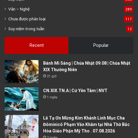
Văn – Nghệ
289
Chưa được phân loại
117
Suy niệm trong tuần
12
Recent
Popular
Bánh Mì Sáng | Chúa Nhật 09.08 | Chúa Nhật
XIX Thường Niên
21 giờ
CN.XIX.TN.A | Cứ Yên Tâm | NVT
1 ngày
Lễ Tạ Ơn Mừng Kim Khánh Linh Mục Cha
Đôminicô Phạm Văn Khâm tại Nhà Thờ Bắc
Hòa Giáo Phận Mỹ Tho . 07.08.2026
2 ngày