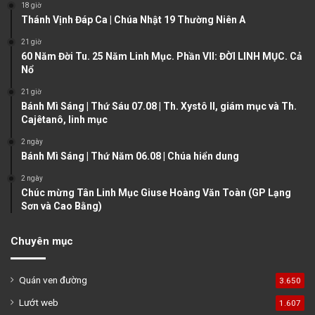
18 giờ
u
g
Thánh Vịnh Đáp Ca | Chúa Nhật 19 Thường Niên A
s
e
21 giờ
60 Năm Đời Tu. 25 Năm Linh Mục. Phần VII: ĐỜI LINH MỤC. Cả
p
Nổ
a
21 giờ
g
Bánh Mì Sáng | Thứ Sáu 07.08 | Th. Xystô II, giám mục và Th.
e
Cajêtanô, linh mục
2 ngày
Bánh Mì Sáng | Thứ Năm 06.08 | Chúa hiển dung
2 ngày
Chúc mừng Tân Linh Mục Giuse Hoàng Văn Toàn (GP Lạng
Sơn và Cao Bằng)
Chuyên mục
Quán ven đường
3.650
Lướt web
1.607