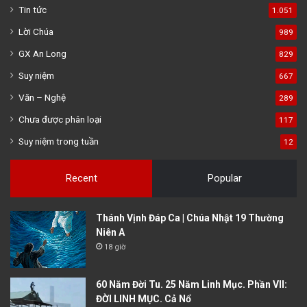
Tin tức
1.051
Lời Chúa
989
GX An Long
829
Suy niệm
667
Văn – Nghệ
289
Chưa được phân loại
117
Suy niệm trong tuần
12
Recent
Popular
Thánh Vịnh Đáp Ca | Chúa Nhật 19 Thường
Niên A
18 giờ
60 Năm Đời Tu. 25 Năm Linh Mục. Phần VII:
ĐỜI LINH MỤC. Cả Nổ