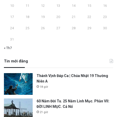
10
11
12
13
14
15
16
17
18
19
20
21
22
23
24
25
26
27
28
29
30
31
« Th7
Tin mới đăng
Thánh Vịnh Đáp Ca | Chúa Nhật 19 Thường
Niên A
18 giờ
60 Năm Đời Tu. 25 Năm Linh Mục. Phần VII:
ĐỜI LINH MỤC. Cả Nổ
21 giờ