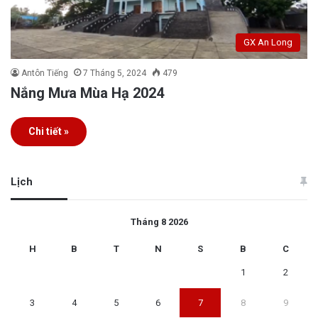
GX An Long
Antôn Tiếng
7 Tháng 5, 2024
479
Nắng Mưa Mùa Hạ 2024
Chi tiết »
Lịch
Tháng 8 2026
H
B
T
N
S
B
C
1
2
3
4
5
6
7
8
9