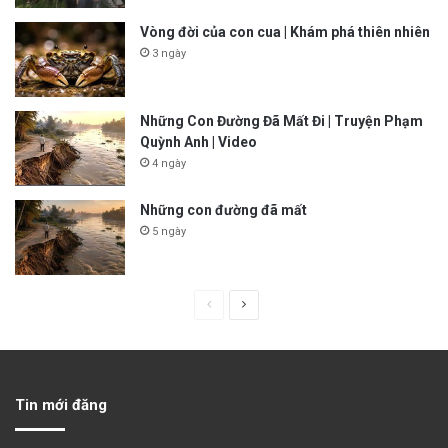
Vòng đời của con cua | Khám phá thiên nhiên
3 ngày
Những Con Đường Đã Mất Đi | Truyện Phạm
Quỳnh Anh | Video
4 ngày
Những con đường đã mất
5 ngày
P
N
r
e
e
x
v
t
Tin mới đăng
i
p
o
a