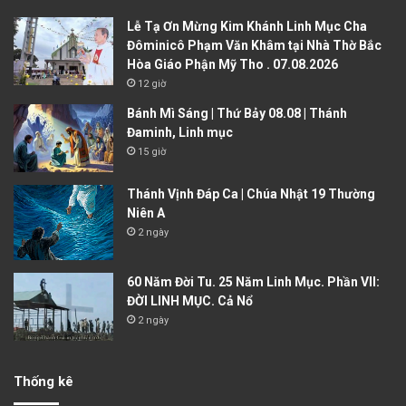
Lễ Tạ Ơn Mừng Kim Khánh Linh Mục Cha
Đôminicô Phạm Văn Khâm tại Nhà Thờ Bắc
Hòa Giáo Phận Mỹ Tho . 07.08.2026
12 giờ
Bánh Mì Sáng | Thứ Bảy 08.08 | Thánh
Đaminh, Linh mục
15 giờ
Thánh Vịnh Đáp Ca | Chúa Nhật 19 Thường
Niên A
2 ngày
60 Năm Đời Tu. 25 Năm Linh Mục. Phần VII:
ĐỜI LINH MỤC. Cả Nổ
2 ngày
Thống kê