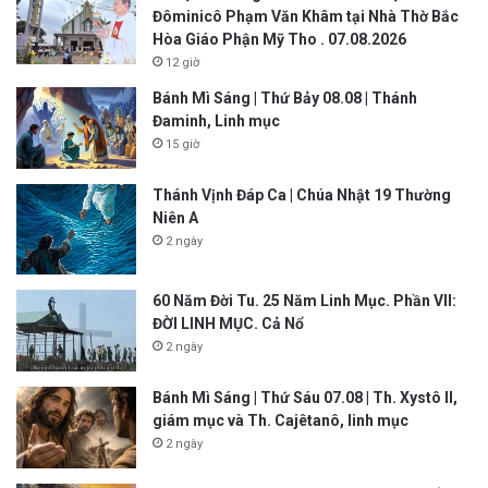
Đôminicô Phạm Văn Khâm tại Nhà Thờ Bắc
Hòa Giáo Phận Mỹ Tho . 07.08.2026
12 giờ
Bánh Mì Sáng | Thứ Bảy 08.08 | Thánh
Đaminh, Linh mục
15 giờ
Thánh Vịnh Đáp Ca | Chúa Nhật 19 Thường
Niên A
2 ngày
60 Năm Đời Tu. 25 Năm Linh Mục. Phần VII:
ĐỜI LINH MỤC. Cả Nổ
2 ngày
Bánh Mì Sáng | Thứ Sáu 07.08 | Th. Xystô II,
giám mục và Th. Cajêtanô, linh mục
2 ngày