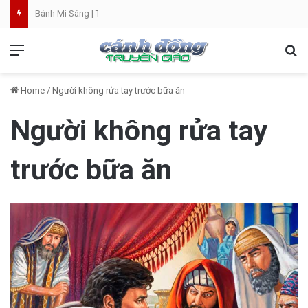
Bánh Mì Sáng | Thứ Bảy 08.08 | Thánh Đaminh, Linh mục
Menu
Se
Home
/
Người không rửa tay trước bữa ăn
Người không rửa tay
trước bữa ăn