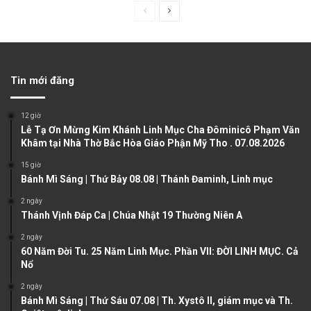
P
N
r
e
e
x
v
t
Tin mới đăng
i
p
o
a
12 giờ
u
g
Lễ Tạ Ơn Mừng Kim Khánh Linh Mục Cha Đôminicô Phạm Văn
Khâm tại Nhà Thờ Bắc Hòa Giáo Phận Mỹ Tho . 07.08.2026
s
e
15 giờ
p
Bánh Mì Sáng | Thứ Bảy 08.08 | Thánh Đaminh, Linh mục
a
2 ngày
g
Thánh Vịnh Đáp Ca | Chúa Nhật 19 Thường Niên A
e
2 ngày
60 Năm Đời Tu. 25 Năm Linh Mục. Phần VII: ĐỜI LINH MỤC. Cả
Nổ
2 ngày
Bánh Mì Sáng | Thứ Sáu 07.08 | Th. Xystô II, giám mục và Th.