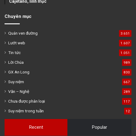
Cajêtanô, linh mục
Chuyên mục
Quán ven đường
3.651
Lướt web
1.607
Tin tức
1.051
Lời Chúa
989
GX An Long
830
Suy niệm
667
Văn – Nghệ
289
Chưa được phân loại
117
Suy niệm trong tuần
12
Recent
Popular