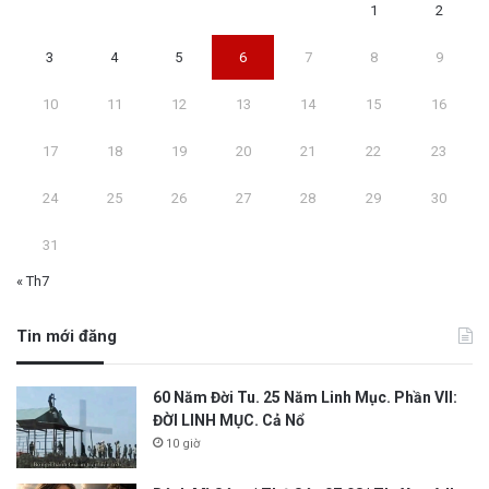
1
2
3
4
5
6
7
8
9
10
11
12
13
14
15
16
17
18
19
20
21
22
23
24
25
26
27
28
29
30
31
« Th7
Tin mới đăng
60 Năm Đời Tu. 25 Năm Linh Mục. Phần VII:
ĐỜI LINH MỤC. Cả Nổ
10 giờ