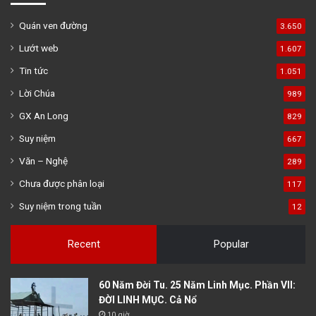
Quán ven đường
3.650
Lướt web
1.607
Tin tức
1.051
Lời Chúa
989
GX An Long
829
Suy niệm
667
Văn – Nghệ
289
Chưa được phân loại
117
Suy niệm trong tuần
12
Recent
Popular
60 Năm Đời Tu. 25 Năm Linh Mục. Phần VII:
ĐỜI LINH MỤC. Cả Nổ
10 giờ