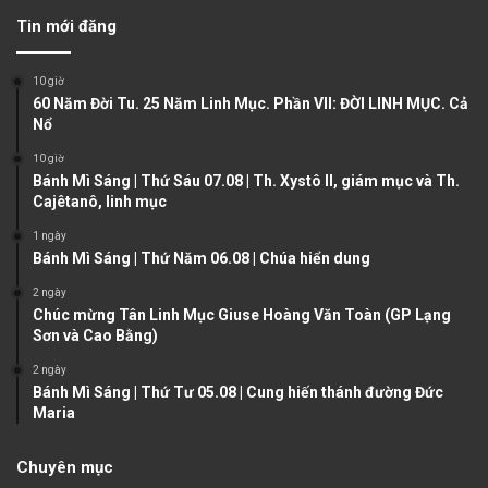
v
t
Tin mới đăng
i
p
o
a
10 giờ
u
g
60 Năm Đời Tu. 25 Năm Linh Mục. Phần VII: ĐỜI LINH MỤC. Cả
Nổ
s
e
10 giờ
p
Bánh Mì Sáng | Thứ Sáu 07.08 | Th. Xystô II, giám mục và Th.
a
Cajêtanô, linh mục
g
1 ngày
e
Bánh Mì Sáng | Thứ Năm 06.08 | Chúa hiển dung
2 ngày
Chúc mừng Tân Linh Mục Giuse Hoàng Văn Toàn (GP Lạng
Sơn và Cao Bằng)
2 ngày
Bánh Mì Sáng | Thứ Tư 05.08 | Cung hiến thánh đường Đức
Maria
Chuyên mục