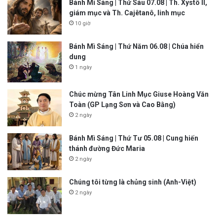
Bánh Mì Sáng | Thứ Sáu 07.08 | Th. Xystô II,
giám mục và Th. Cajêtanô, linh mục
10 giờ
Bánh Mì Sáng | Thứ Năm 06.08 | Chúa hiển
dung
1 ngày
Chúc mừng Tân Linh Mục Giuse Hoàng Văn
Toàn (GP Lạng Sơn và Cao Bằng)
2 ngày
Bánh Mì Sáng | Thứ Tư 05.08 | Cung hiến
thánh đường Đức Maria
2 ngày
Chúng tôi từng là chủng sinh (Anh-Việt)
2 ngày