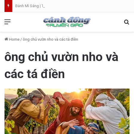
Bánh Mì Sáng | Thứ Sáu 07.08 | Th. Xystô II, giám mục và Th. Cajêtanô, linh mục
Menu
Se
Home
/
ông chủ vườn nho và các tá điền
ông chủ vườn nho và
các tá điền