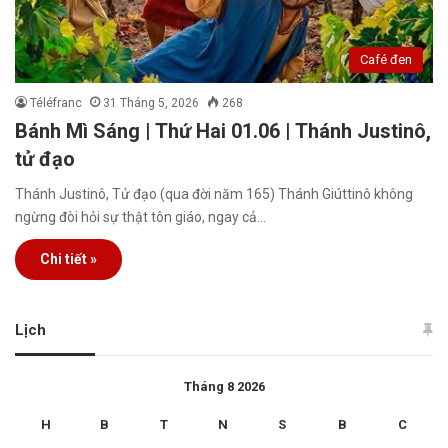
Café đen
Téléfranc
31 Tháng 5, 2026
268
Bánh Mì Sáng | Thứ Hai 01.06 | Thánh Justinô,
tử đạo
Thánh Justinô, Tử đạo (qua đời năm 165) Thánh Giúttinô không
ngừng đòi hỏi sự thật tôn giáo, ngay cả…
Chi tiết »
Lịch
Tháng 8 2026
H
B
T
N
S
B
C