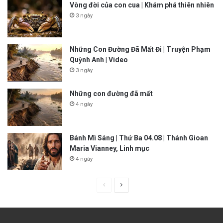
Vòng đời của con cua | Khám phá thiên nhiên
3 ngày
Những Con Đường Đã Mất Đi | Truyện Phạm
Quỳnh Anh | Video
3 ngày
Những con đường đã mất
4 ngày
Bánh Mì Sáng | Thứ Ba 04.08 | Thánh Gioan
Maria Vianney, Linh mục
4 ngày
P
N
r
e
e
x