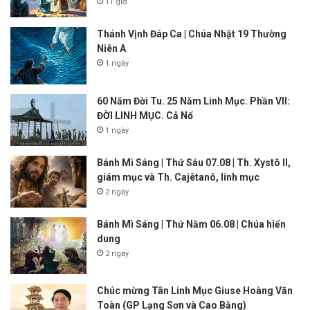
11 giờ
Thánh Vịnh Đáp Ca | Chúa Nhật 19 Thường
Niên A
1 ngày
60 Năm Đời Tu. 25 Năm Linh Mục. Phần VII:
ĐỜI LINH MỤC. Cả Nổ
1 ngày
Bánh Mì Sáng | Thứ Sáu 07.08 | Th. Xystô II,
giám mục và Th. Cajêtanô, linh mục
2 ngày
Bánh Mì Sáng | Thứ Năm 06.08 | Chúa hiển
dung
2 ngày
Chúc mừng Tân Linh Mục Giuse Hoàng Văn
Toàn (GP Lạng Sơn và Cao Bằng)