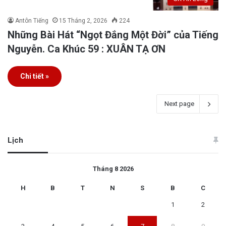
Antôn Tiếng
15 Tháng 2, 2026
224
Những Bài Hát “Ngọt Đắng Một Đời” của Tiếng
Nguyễn. Ca Khúc 59 : XUÂN TẠ ƠN
Chi tiết »
Next page
Lịch
Tháng 8 2026
H
B
T
N
S
B
C
1
2