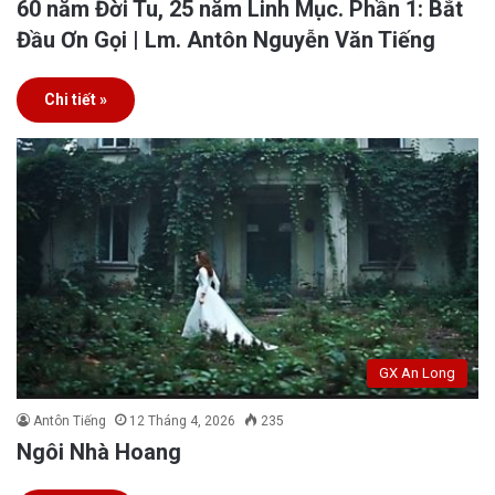
60 năm Đời Tu, 25 năm Linh Mục. Phần 1: Bắt
Đầu Ơn Gọi | Lm. Antôn Nguyễn Văn Tiếng
Chi tiết »
GX An Long
Antôn Tiếng
12 Tháng 4, 2026
235
Ngôi Nhà Hoang