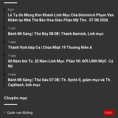
o
a
8 giờ
u
g
Lễ Tạ Ơn Mừng Kim Khánh Linh Mục Cha Đôminicô Phạm Văn
Khâm tại Nhà Thờ Bắc Hòa Giáo Phận Mỹ Tho . 07.08.2026
s
e
11 giờ
p
Bánh Mì Sáng | Thứ Bảy 08.08 | Thánh Đaminh, Linh mục
a
1 ngày
g
Thánh Vịnh Đáp Ca | Chúa Nhật 19 Thường Niên A
e
1 ngày
60 Năm Đời Tu. 25 Năm Linh Mục. Phần VII: ĐỜI LINH MỤC. Cả
Nổ
2 ngày
Bánh Mì Sáng | Thứ Sáu 07.08 | Th. Xystô II, giám mục và Th.
Cajêtanô, linh mục
Chuyên mục
Quán ven đường
3.651