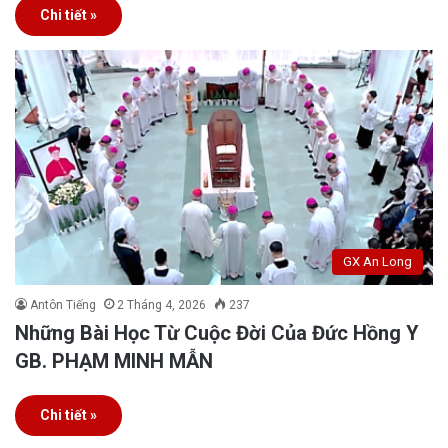
Chi tiết »
GX An Long
Antôn Tiếng
2 Tháng 4, 2026
237
Những Bài Học Từ Cuộc Đời Của Đức Hồng Y
GB. PHẠM MINH MẪN
Chi tiết »