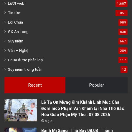
Lướt web
1.607
Tin tức
1.051
Lời Chúa
989
GX An Long
830
Suy niệm
667
Văn – Nghệ
289
Chưa được phân loại
117
Suy niệm trong tuần
12
Recent
Popular
Lễ Tạ Ơn Mừng Kim Khánh Linh Mục Cha
Đôminicô Phạm Văn Khâm tại Nhà Thờ Bắc
Hòa Giáo Phận Mỹ Tho . 07.08.2026
8 giờ
Bánh Mì Sáng | Thứ Bảy 08.08 | Thánh