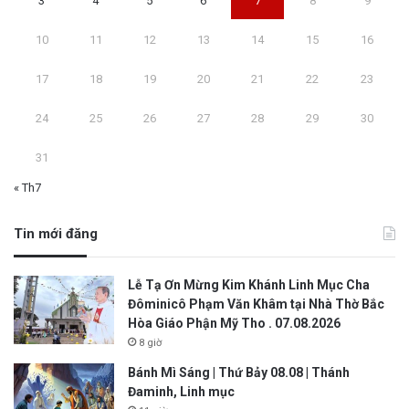
3
4
5
6
7
8
9
10
11
12
13
14
15
16
17
18
19
20
21
22
23
24
25
26
27
28
29
30
31
« Th7
Tin mới đăng
Lễ Tạ Ơn Mừng Kim Khánh Linh Mục Cha
Đôminicô Phạm Văn Khâm tại Nhà Thờ Bắc
Hòa Giáo Phận Mỹ Tho . 07.08.2026
8 giờ
Bánh Mì Sáng | Thứ Bảy 08.08 | Thánh
Đaminh, Linh mục