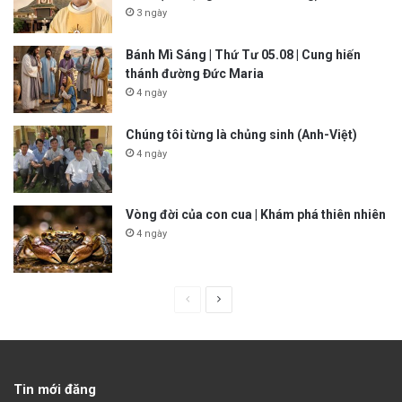
3 ngày
Bánh Mì Sáng | Thứ Tư 05.08 | Cung hiến
thánh đường Đức Maria
4 ngày
Chúng tôi từng là chủng sinh (Anh-Việt)
4 ngày
Vòng đời của con cua | Khám phá thiên nhiên
4 ngày
P
N
r
e
e
x
v
t
Tin mới đăng
i
p