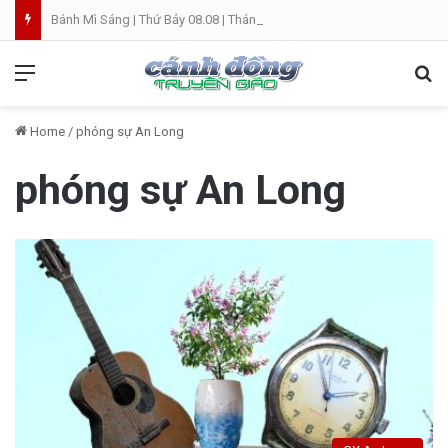
Bánh Mì Sáng | Thứ Bảy 08.08 | Thánh Đaminh, Linh mục
Menu
Se
Home
/
phóng sự An Long
phóng sự An Long