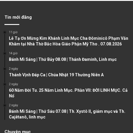
e
x
v
t
Tin mới đăng
i
p
o
a
11 giờ
u
g
Lễ Tạ Ơn Mừng Kim Khánh Linh Mục Cha Đôminicô Phạm Văn
Khâm tại Nhà Thờ Bắc Hòa Giáo Phận Mỹ Tho . 07.08.2026
s
e
14 giờ
p
Bánh Mì Sáng | Thứ Bảy 08.08 | Thánh Đaminh, Linh mục
a
2 ngày
g
Thánh Vịnh Đáp Ca | Chúa Nhật 19 Thường Niên A
e
2 ngày
60 Năm Đời Tu. 25 Năm Linh Mục. Phần VII: ĐỜI LINH MỤC. Cả
Nổ
2 ngày
Bánh Mì Sáng | Thứ Sáu 07.08 | Th. Xystô II, giám mục và Th.
Cajêtanô, linh mục
Chuyên mục