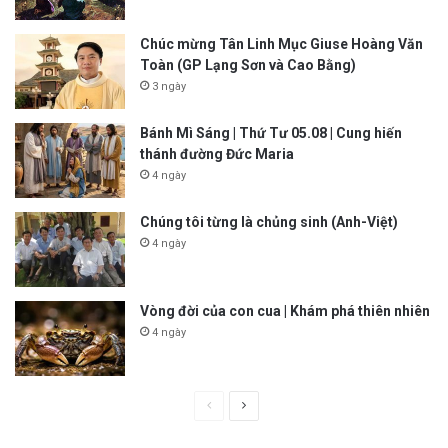
Chúc mừng Tân Linh Mục Giuse Hoàng Văn
Toàn (GP Lạng Sơn và Cao Bằng)
3 ngày
Bánh Mì Sáng | Thứ Tư 05.08 | Cung hiến
thánh đường Đức Maria
4 ngày
Chúng tôi từng là chủng sinh (Anh-Việt)
4 ngày
Vòng đời của con cua | Khám phá thiên nhiên
4 ngày
P
N
r
e