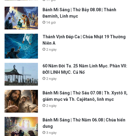
Bánh Mì Sáng | Thứ Bảy 08.08 | Thánh
Đaminh, Linh mục
14 giờ
Thánh Vịnh Đáp Ca | Chúa Nhật 19 Thường
Niên A
2 ngày
60 Năm Đời Tu. 25 Năm Linh Mục. Phần VII:
ĐỜI LINH MỤC. Cả Nổ
2 ngày
Bánh Mì Sáng | Thứ Sáu 07.08 | Th. Xystô II,
giám mục và Th. Cajêtanô, linh mục
2 ngày
Bánh Mì Sáng | Thứ Năm 06.08 | Chúa hiển
dung
3 ngày