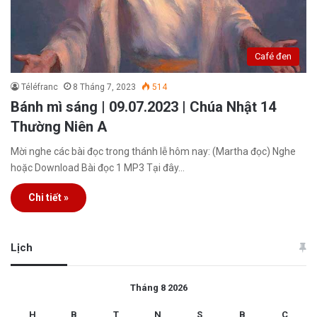
Café đen
Téléfranc
8 Tháng 7, 2023
514
Bánh mì sáng | 09.07.2023 | Chúa Nhật 14
Thường Niên A
Mời nghe các bài đọc trong thánh lễ hôm nay: (Martha đọc) Nghe
hoặc Download Bài đọc 1 MP3 Tại đây…
Chi tiết »
Lịch
Tháng 8 2026
H
B
T
N
S
B
C