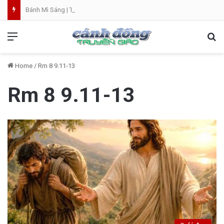
Bánh Mì Sáng | Thứ Bảy 08.08 | Thánh Đaminh, Linh mục
Menu
Se
Home
/
Rm 8 9.11-13
Rm 8 9.11-13