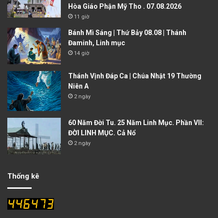
Hòa Giáo Phận Mỹ Tho . 07.08.2026
11 giờ
Bánh Mì Sáng | Thứ Bảy 08.08 | Thánh
Đaminh, Linh mục
14 giờ
Thánh Vịnh Đáp Ca | Chúa Nhật 19 Thường
Niên A
2 ngày
60 Năm Đời Tu. 25 Năm Linh Mục. Phần VII:
ĐỜI LINH MỤC. Cả Nổ
2 ngày
Thống kê