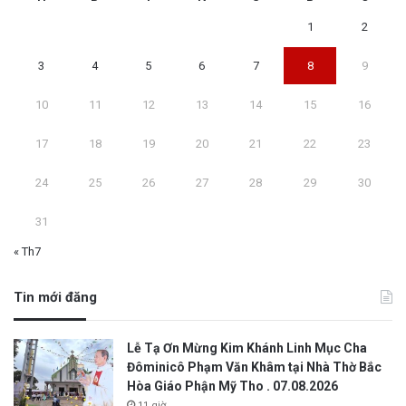
1
2
3
4
5
6
7
8
9
10
11
12
13
14
15
16
17
18
19
20
21
22
23
24
25
26
27
28
29
30
31
« Th7
Tin mới đăng
Lễ Tạ Ơn Mừng Kim Khánh Linh Mục Cha
Đôminicô Phạm Văn Khâm tại Nhà Thờ Bắc
Hòa Giáo Phận Mỹ Tho . 07.08.2026
11 giờ