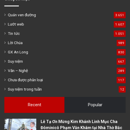
Quán ven đường
3.651
Lướt web
1.607
Tin tức
1.051
Lời Chúa
989
GX An Long
830
Suy niệm
667
Văn – Nghệ
289
Chưa được phân loại
117
Suy niệm trong tuần
12
Recent
Popular
Lễ Tạ Ơn Mừng Kim Khánh Linh Mục Cha
Đôminicô Phạm Văn Khâm tại Nhà Thờ Bắc