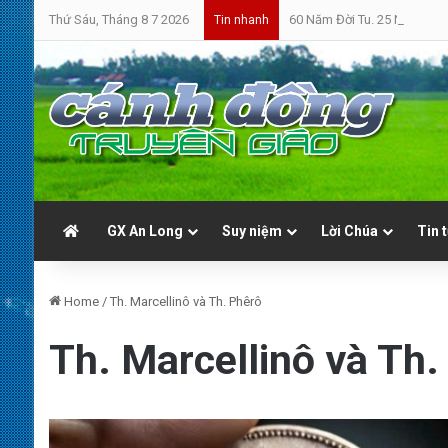
Thứ Sáu, Tháng 8 7 2026
60 Năm Đời Tu. 25 Năm Linh
Tin nhanh
GX An Long
Suy niệm
Lời Chúa
Tin 
Home
/
Th. Marcellinô và Th. Phêrô
Th. Marcellinô và Th.