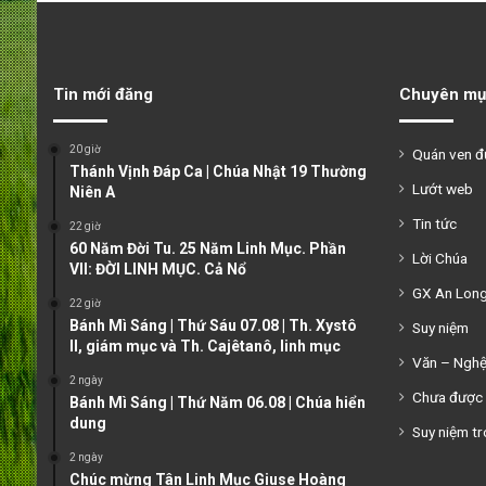
Tin mới đăng
Chuyên mụ
20 giờ
Quán ven 
Thánh Vịnh Đáp Ca | Chúa Nhật 19 Thường
Lướt web
Niên A
Tin tức
22 giờ
60 Năm Đời Tu. 25 Năm Linh Mục. Phần
Lời Chúa
VII: ĐỜI LINH MỤC. Cả Nổ
GX An Lon
22 giờ
Bánh Mì Sáng | Thứ Sáu 07.08 | Th. Xystô
Suy niệm
II, giám mục và Th. Cajêtanô, linh mục
Văn – Ngh
2 ngày
Chưa được 
Bánh Mì Sáng | Thứ Năm 06.08 | Chúa hiển
dung
Suy niệm tr
2 ngày
Chúc mừng Tân Linh Mục Giuse Hoàng