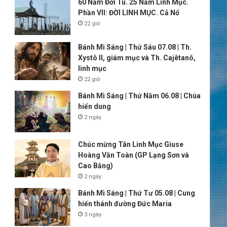
60 Năm Đời Tu. 25 Năm Linh Mục.
Phần VII: ĐỜI LINH MỤC. Cả Nổ
22 giờ
Bánh Mì Sáng | Thứ Sáu 07.08 | Th.
Xystô II, giám mục và Th. Cajêtanô,
linh mục
22 giờ
Bánh Mì Sáng | Thứ Năm 06.08 | Chúa
hiển dung
2 ngày
Chúc mừng Tân Linh Mục Giuse
Hoàng Văn Toàn (GP Lạng Sơn và
Cao Bằng)
2 ngày
Bánh Mì Sáng | Thứ Tư 05.08 | Cung
hiến thánh đường Đức Maria
3 ngày