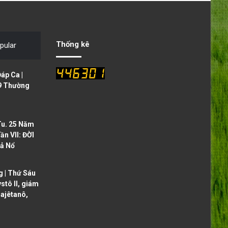
v
t
i
p
o
a
Thống kê
pular
u
g
s
e
áp Ca |
p
9 Thường
a
g
Tu. 25 Năm
e
ần VII: ĐỜI
ả Nổ
 | Thứ Sáu
ystô II, giám
ajêtanô,