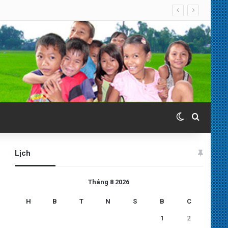
Switch skin
Search 
Lịch
Tháng 8 2026
H
B
T
N
S
B
C
1
2