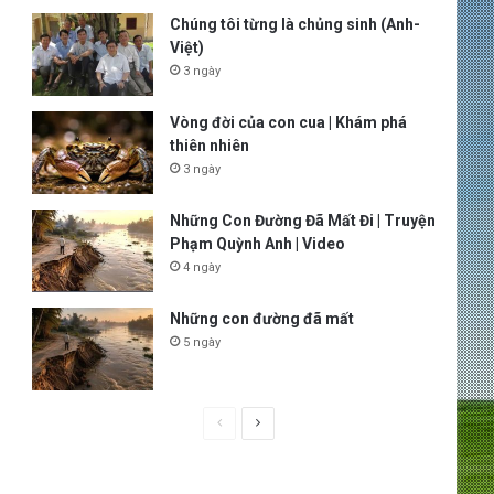
Chúng tôi từng là chủng sinh (Anh-
Việt)
3 ngày
Vòng đời của con cua | Khám phá
thiên nhiên
3 ngày
Những Con Đường Đã Mất Đi | Truyện
Phạm Quỳnh Anh | Video
4 ngày
Những con đường đã mất
5 ngày
P
N
r
e
e
x