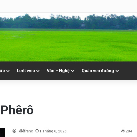
 Mục. Phần VII: ĐỜI LINH MỤC. Cả Nổ
tức
Lướt web
Văn – Nghệ
Quán ven đường
 Phêrô
Téléfranc
1 Tháng 6, 2026
284