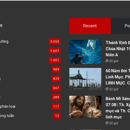
c
Recent
Po
đường
3.650
Thánh Vịnh Đ
Chúa Nhật 1
1.607
Niên A
1.051
20 giờ
989
60 Năm Đời 
Linh Mục. Ph
g
829
LINH MỤC. C
667
22 giờ
ệ
289
Bánh Mì Sáng
07.08 | Th. X
phân loại
117
mục và Th. C
ong tuần
12
linh mục
22 giờ