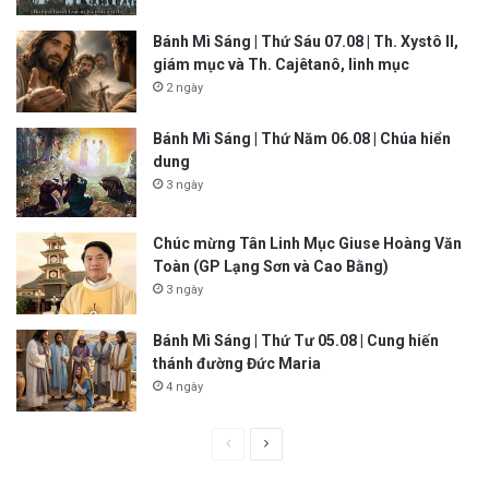
Bánh Mì Sáng | Thứ Sáu 07.08 | Th. Xystô II,
giám mục và Th. Cajêtanô, linh mục
2 ngày
Bánh Mì Sáng | Thứ Năm 06.08 | Chúa hiển
dung
3 ngày
Chúc mừng Tân Linh Mục Giuse Hoàng Văn
Toàn (GP Lạng Sơn và Cao Bằng)
3 ngày
Bánh Mì Sáng | Thứ Tư 05.08 | Cung hiến
thánh đường Đức Maria
4 ngày
P
N
r
e