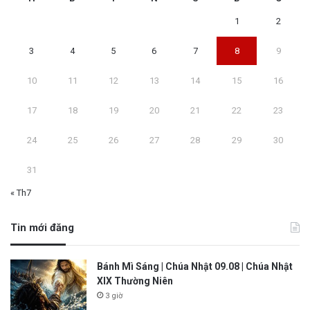
1
2
3
4
5
6
7
8
9
10
11
12
13
14
15
16
17
18
19
20
21
22
23
24
25
26
27
28
29
30
31
« Th7
Tin mới đăng
Bánh Mì Sáng | Chúa Nhật 09.08 | Chúa Nhật
XIX Thường Niên
3 giờ