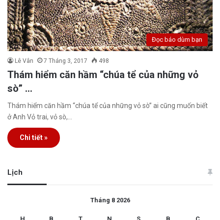
Đọc báo dùm bạn
Lê Vân
7 Tháng 3, 2017
498
Thám hiểm căn hầm “chúa tể của những vỏ
sò” …
Thám hiểm căn hầm “chúa tể của những vỏ sò” ai cũng muốn biết
ở Anh Vỏ trai, vỏ sò,…
Chi tiết »
Lịch
Tháng 8 2026
H
B
T
N
S
B
C