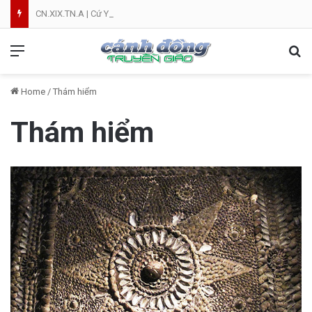
CN.XIX.TN.A | Cứ Yên Tâm | NVT
Menu
Se
Home
/
Thám hiểm
Thám hiểm