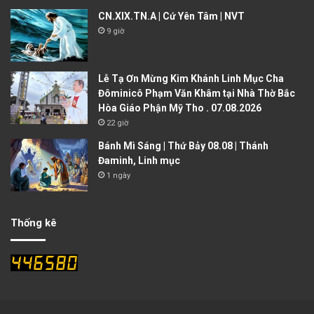
CN.XIX.TN.A | Cứ Yên Tâm | NVT
9 giờ
Lễ Tạ Ơn Mừng Kim Khánh Linh Mục Cha
Đôminicô Phạm Văn Khâm tại Nhà Thờ Bắc
Hòa Giáo Phận Mỹ Tho . 07.08.2026
22 giờ
Bánh Mì Sáng | Thứ Bảy 08.08 | Thánh
Đaminh, Linh mục
1 ngày
Thống kê