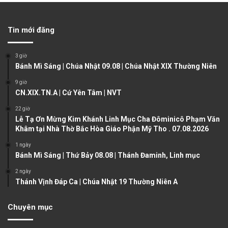
e
x
v
t
Tin mới đăng
i
p
o
a
3 giờ
u
g
Bánh Mì Sáng | Chúa Nhật 09.08 | Chúa Nhật XIX Thường Niên
s
e
9 giờ
CN.XIX.TN.A | Cứ Yên Tâm | NVT
p
a
22 giờ
Lễ Tạ Ơn Mừng Kim Khánh Linh Mục Cha Đôminicô Phạm Văn
g
Khâm tại Nhà Thờ Bắc Hòa Giáo Phận Mỹ Tho . 07.08.2026
e
1 ngày
Bánh Mì Sáng | Thứ Bảy 08.08 | Thánh Đaminh, Linh mục
2 ngày
Thánh Vịnh Đáp Ca | Chúa Nhật 19 Thường Niên A
Chuyên mục