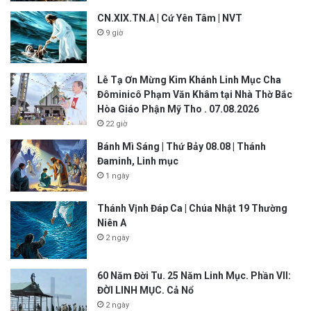
CN.XIX.TN.A | Cứ Yên Tâm | NVT
9 giờ
Lễ Tạ Ơn Mừng Kim Khánh Linh Mục Cha
Đôminicô Phạm Văn Khâm tại Nhà Thờ Bắc
Hòa Giáo Phận Mỹ Tho . 07.08.2026
22 giờ
Bánh Mì Sáng | Thứ Bảy 08.08 | Thánh
Đaminh, Linh mục
1 ngày
Thánh Vịnh Đáp Ca | Chúa Nhật 19 Thường
Niên A
2 ngày
60 Năm Đời Tu. 25 Năm Linh Mục. Phần VII:
ĐỜI LINH MỤC. Cả Nổ
2 ngày