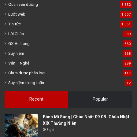
Quán ven đường
3.652
Lướt web
1.607
Tin tức
1.051
Lời Chúa
989
GX An Long
830
Suy niệm
668
Văn – Nghệ
289
Chưa được phân loại
117
Suy niệm trong tuần
12
Recent
Popular
Bánh Mì Sáng | Chúa Nhật 09.08 | Chúa Nhật
XIX Thường Niên
3 giờ