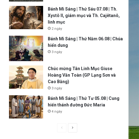
Bánh Mì Sáng | Thứ Sáu 07.08 | Th.
Xystô II, giám mục và Th. Cajêtanô,
linh mục
2 ngày
Bánh Mì Sáng | Thứ Năm 06.08 | Chúa
hiển dung
3 ngày
Chúc mừng Tân Linh Mục Giuse
Hoàng Văn Toàn (GP Lạng Sơn và
Cao Bằng)
3 ngày
Bánh Mì Sáng | Thứ Tư 05.08 | Cung
hiến thánh đường Đức Maria
4 ngày
P
N
r
e