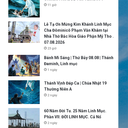
11 giờ
Lễ Tạ Ơn Mừng Kim Khánh Linh Mục
Cha Đôminicô Phạm Văn Khâm tại
Nhà Thờ Bắc Hòa Giáo Phận Mỹ Tho .
07.08.2026
23 giờ
Bánh Mì Sáng | Thứ Bảy 08.08 | Thánh
Đaminh, Linh mục
1 ngày
Thánh Vịnh Đáp Ca | Chúa Nhật 19
Thường Niên A
2 ngày
60 Năm Đời Tu. 25 Năm Linh Mục.
Phần VII: ĐỜI LINH MỤC. Cả Nổ
2 ngày