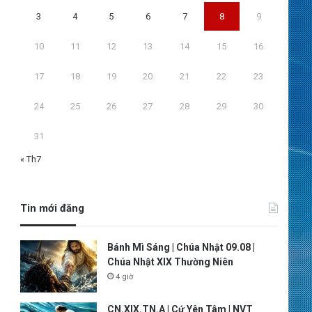
3
4
5
6
7
8
9
10
11
12
13
14
15
16
17
18
19
20
21
22
23
24
25
26
27
28
29
30
31
« Th7
Tin mới đăng
Bánh Mì Sáng | Chúa Nhật 09.08 |
Chúa Nhật XIX Thường Niên
4 giờ
CN.XIX.TN.A | Cứ Yên Tâm | NVT