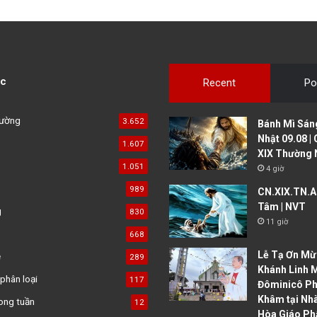
c
Recent
Po
đường
3.652
Bánh Mì Sáng
Nhật 09.08 |
1.607
XIX Thường 
1.051
4 giờ
989
CN.XIX.TN.A 
Tâm | NVT
g
830
11 giờ
668
Lễ Tạ Ơn Mừ
ệ
289
Khánh Linh 
phân loại
117
Đôminicô P
Khâm tại Nh
ong tuần
12
Hòa Giáo Ph