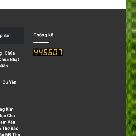
e
x
v
t
i
p
o
a
Thống kê
pular
u
g
s
e
 | Chúa
p
 Chúa Nhật
Niên
a
g
| Cứ Yên
e
ng Kim
Mục Cha
hạm Văn
à Thờ Bắc
ận Mỹ Tho .