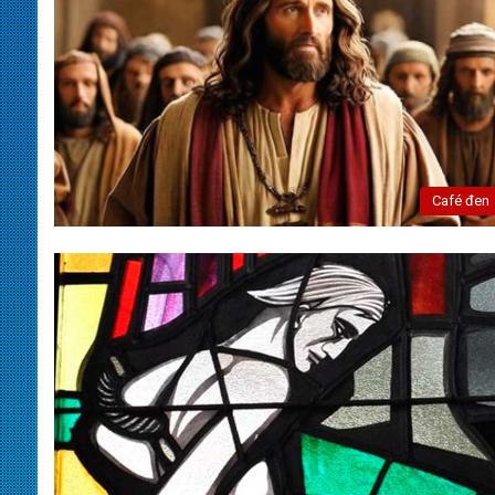
Café đen