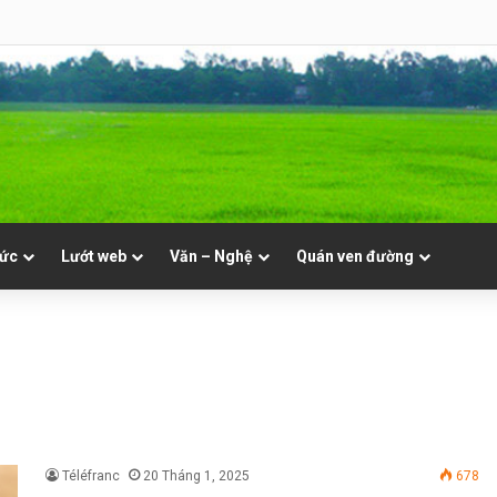
NVT
tức
Lướt web
Văn – Nghệ
Quán ven đường
Téléfranc
20 Tháng 1, 2025
678