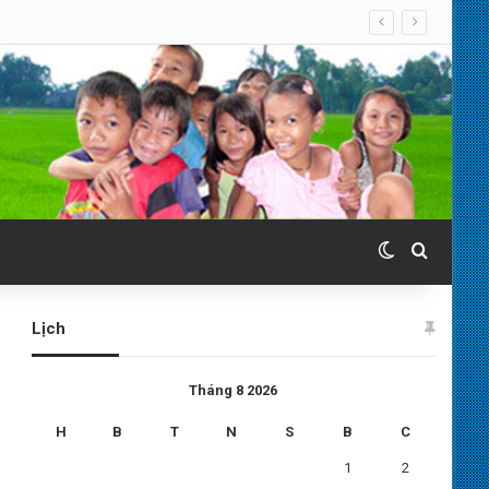
Switch skin
Search 
Lịch
Tháng 8 2026
H
B
T
N
S
B
C
1
2