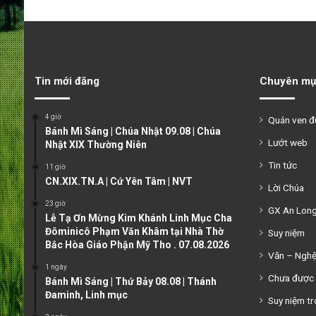
Tin mới đăng
Chuyên mụ
4 giờ
Quán ven 
Bánh Mì Sáng | Chúa Nhật 09.08 | Chúa
Lướt web
Nhật XIX Thường Niên
Tin tức
11 giờ
CN.XIX.TN.A | Cứ Yên Tâm | NVT
Lời Chúa
23 giờ
GX An Lon
Lễ Tạ Ơn Mừng Kim Khánh Linh Mục Cha
Đôminicô Phạm Văn Khâm tại Nhà Thờ
Suy niệm
Bắc Hòa Giáo Phận Mỹ Tho . 07.08.2026
Văn – Ngh
1 ngày
Chưa được 
Bánh Mì Sáng | Thứ Bảy 08.08 | Thánh
Đaminh, Linh mục
Suy niệm tr