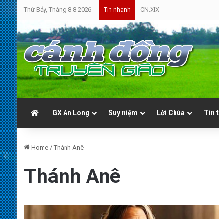
Thứ Bảy, Tháng 8 8 2026
CN.XIX.TN.A | Cứ Yên Tâm | 
Tin nhanh
GX An Long
Suy niệm
Lời Chúa
Tin 
Home
/
Thánh Anê
Thánh Anê