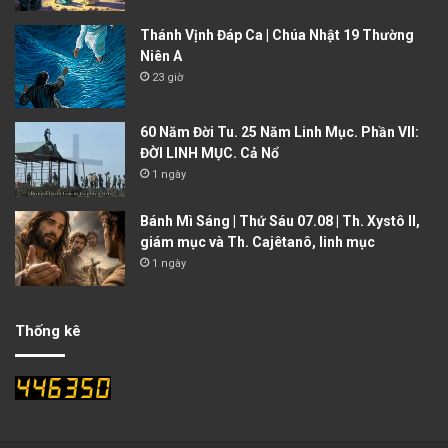
Thánh Vịnh Đáp Ca | Chúa Nhật 19 Thường
Niên A
23 giờ
60 Năm Đời Tu. 25 Năm Linh Mục. Phần VII:
ĐỜI LINH MỤC. Cả Nổ
1 ngày
Bánh Mì Sáng | Thứ Sáu 07.08 | Th. Xystô II,
giám mục và Th. Cajêtanô, linh mục
1 ngày
Thống kê