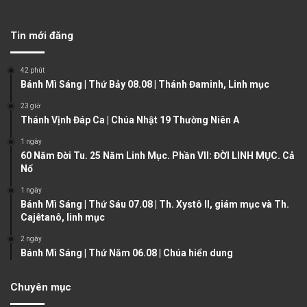
e
x
v
t
Tin mới đăng
i
p
o
a
42 phút
u
g
Bánh Mì Sáng | Thứ Bảy 08.08 | Thánh Đaminh, Linh mục
s
e
23 giờ
Thánh Vịnh Đáp Ca | Chúa Nhật 19 Thường Niên A
p
a
1 ngày
60 Năm Đời Tu. 25 Năm Linh Mục. Phần VII: ĐỜI LINH MỤC. Cả
g
Nổ
e
1 ngày
Bánh Mì Sáng | Thứ Sáu 07.08 | Th. Xystô II, giám mục và Th.
Cajêtanô, linh mục
2 ngày
Bánh Mì Sáng | Thứ Năm 06.08 | Chúa hiển dung
Chuyên mục