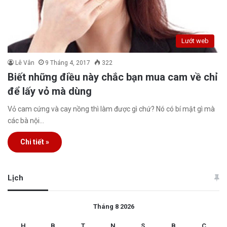
Lướt web
Lê Vân
9 Tháng 4, 2017
322
Biết những điều này chắc bạn mua cam về chỉ
để lấy vỏ mà dùng
Vỏ cam cứng và cay nồng thì làm được gì chứ? Nó có bí mật gì mà
các bà nội…
Chi tiết »
Lịch
Tháng 8 2026
H
B
T
N
S
B
C