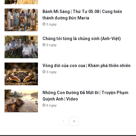
Bánh Mì Sáng | Thứ Tư 05.08 | Cung hiến
thánh đường Đức Maria
3 ngày
Chúng tôi từng là chủng sinh (Anh-Việt)
3 ngày
Vòng đời của con cua | Khám phá thiên nhiên
3 ngày
Những Con Đường Đã Mất Đi | Truyện Phạm
Quỳnh Anh | Video
4 ngày
P
N
r
e