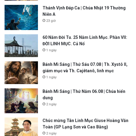
Thánh Vịnh Đáp Ca | Chúa Nhật 19 Thường
Niên A
23 giờ
60 Năm Đời Tu. 25 Năm Linh Mục. Phần VII:
ĐỜI LINH MỤC. Cả Nổ
1 ngày
Bánh Mì Sáng | Thứ Sáu 07.08 | Th. Xystô II,
giám mục và Th. Cajêtanô, linh mục
1 ngày
Bánh Mì Sáng | Thứ Năm 06.08 | Chúa hiển
dung
2 ngày
Chúc mừng Tân Linh Mục Giuse Hoàng Văn
Toàn (GP Lạng Sơn và Cao Bằng)
2 ngày