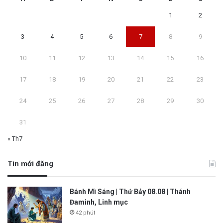
1
2
3
4
5
6
7
8
9
10
11
12
13
14
15
16
17
18
19
20
21
22
23
24
25
26
27
28
29
30
31
« Th7
Tin mới đăng
Bánh Mì Sáng | Thứ Bảy 08.08 | Thánh
Đaminh, Linh mục
42 phút