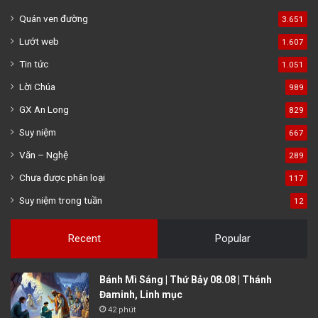
Quán ven đường
3.651
Lướt web
1.607
Tin tức
1.051
Lời Chúa
989
GX An Long
829
Suy niệm
667
Văn – Nghệ
289
Chưa được phân loại
117
Suy niệm trong tuần
12
Recent
Popular
Bánh Mì Sáng | Thứ Bảy 08.08 | Thánh
Đaminh, Linh mục
42 phút