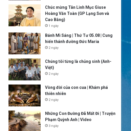
Chúc mừng Tân Linh Mục Giuse
Hoàng Văn Toàn (GP Lạng Sơn và
Cao Bằng)
1 ngày
Bánh Mì Sáng | Thứ Tư 05.08 | Cung
hiến thánh đường Đức Maria
2 ngày
Chúng tôi từng là chủng sinh (Anh-
Việt)
2 ngày
Vòng đời của con cua | Khám phá
thiên nhiên
2 ngày
Những Con Đường Đã Mất Đi | Truyện
Phạm Quỳnh Anh | Video
3 ngày