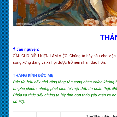
THÁ
Ý cầu nguyện:
CẦU CHO ĐIỀU KIỆN LÀM VIỆC: Chúng ta hãy cầu cho việc l
sống xứng đáng và xã hội được trở nên nhân đạo hơn.
THÁNG KÍNH ĐỨC MẸ
Các tín hữu hãy nhớ rằng lòng tôn sùng chân chính không h
tin phù phiếm, nhưng phát sinh từ một đức tin chân thật. Đ
Chúa và thúc đẩy chúng ta lấy tình con thảo yêu mến và no
số 67).
Thứ Năm đầu thá