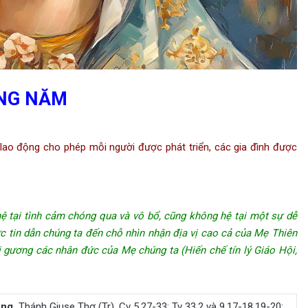
NG NĂM
ao động cho phép mỗi người được phát triển, các gia đình được
ệ tại tình cảm chóng qua và vô bổ, cũng không hệ tại một sự dễ
ức tin dẫn chúng ta đến chỗ nhìn nhận địa vị cao cả của Mẹ Thiên
i gương các nhân đức của Mẹ chúng ta (Hiến chế tín lý Giáo Hội,
ng.
Thánh Giuse Thợ (Tr). Cv 5,27-33; Tv 33,2 và 9.17-18.19-20;