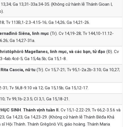
 13,34; Ga 13,31-33a.34-35. (Không cử hành lễ Thánh Gioan I,
).
8; Tv 113B,1-2.3-4.15-16; Ga 14,26; Ga 14,21-26.
ernađinô Siêna, linh mục
(Tr). Cv 14,19-28; Tv 144,10-11.12-
46.26; Ga 14,27-31a.
ristôphôrô Magellanes, linh mục, và các bạn, tử đạo
(Đ). Cv
.3-4ab.4cd-5; Ga 15,4a.5b; Ga 15,1-8.
ita Cascia, nữ tu
(Tr). Cv 15,7-21; Tv 95,1-2a.2b-3.10; Ga 10,27;
-31; Tv 56,8-9.10 và 12; Ga 15,15b; Ga 15,12-17.
0; Tv 99,1b-2.3.5; Cl 3,1; Ga 15,18-21.
PHỤC SINH
.
Thánh vịnh tuần II.
Cv 15,1-2.22-29; Tv 66,2-3.5.6 và
-23; Ga 14,23; Ga 14,23-29. (Không cử hành lễ Thánh Bêđa Khả
ến sĩ Hội Thánh. Thánh Grêgôriô VII, giáo hoàng. Thánh Maria