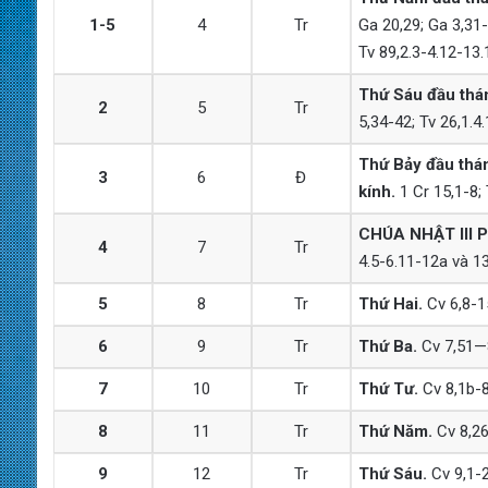
1-5
4
Tr
Ga 20,29; Ga 3,31-
Tv 89,2.3-4.12-13.
Thứ Sáu đầu thá
2
5
Tr
5,34-42; Tv 26,1.4.
Thứ Bảy đầu thá
3
6
Đ
kính.
1 Cr 15,1-8; 
CHÚA NHẬT III 
4
7
Tr
4.5-6.11-12a và 13
5
8
Tr
Thứ Hai.
Cv 6,8-15
6
9
Tr
Thứ Ba.
Cv 7,51—8
7
10
Tr
Thứ Tư.
Cv 8,1b-8;
8
11
Tr
Thứ Năm.
Cv 8,26
9
12
Tr
Thứ Sáu.
Cv 9,1-2