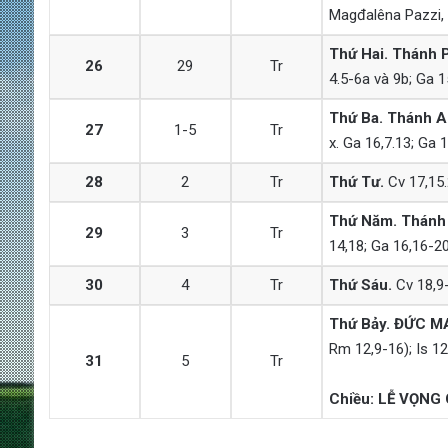
Magđalêna Pazzi, t
Thứ Hai.
Thánh P
26
29
Tr
4.5-6a và 9b; Ga 1
Thứ Ba. Thánh A
27
1-5
Tr
x. Ga 16,7.13; Ga 1
28
2
Tr
Thứ Tư.
Cv 17,15.
Thứ Năm. Thánh 
29
3
Tr
14,18; Ga 16,16-20
30
4
Tr
Thứ Sáu.
Cv 18,9-
Thứ Bảy. ĐỨC M
Rm 12,9-16); Is 12,
31
5
Tr
Chiều: LỄ VỌN