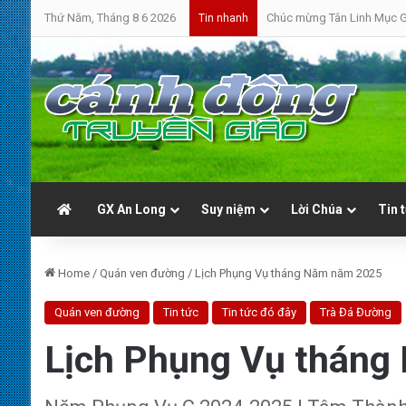
Thứ Năm, Tháng 8 6 2026
Chúc mừng Tân Linh Mục G
Tin nhanh
GX An Long
Suy niệm
Lời Chúa
Tin 
Home
/
Quán ven đường
/
Lịch Phụng Vụ tháng Năm năm 2025
Quán ven đường
Tin tức
Tin tức đó đây
Trà Đá Đường
Lịch Phụng Vụ thán