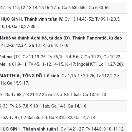
42; Tv 115,12-13.14-15.16-17; x. Ga 6,63c.68c; Ga 6,60-69.
PHỤC SINH.
Thánh vịnh tuần IV.
Cv 13,14.43-52; Tv 99,1-2.3.5;
10,14; Ga 10,27-30.
êrêô và thánh Achilêô, tử đạo (Đ). Thánh Pancratiô, tử đạo
 41,2-3; 42,3.4; Ga 10,14; Ga 10,1-10.
Fatima
(Tr). Cv 11,19-26; Tv 86,1b-3.4-5.6-7; Ga 10,27; Ga 10,22-
Mẹ: Is 61,9-11; Tv 45,11-12.14-15.16-17; [ngoài KT]; Lc 11,27-28).
 MATTHIA, TÔNG ĐỒ.
Lễ kính.
Cv 1,15-17.20-26; Tv 112,1-2.3-
,16; Ga 15,9-17.
3-25; Tv 88,2-3.21-22.25 và 27; x. Kh 1,5ab; Ga 13,16-20.
-33; Tv 2,6-7.8-9.10-11ab; Ga 14,6; Ga 14,1-6.
-52; Tv 97,1.2-3ab.3cd-4; Ga 8,31b-32; Ga 14,7-14.
HỤC SINH
.
Thánh vịnh tuần I.
Cv 14,21-27; Tv 144,8-9.10-11.12-