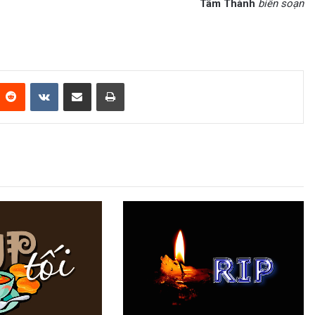
Tâm Thành
biên soạn
Reddit
VKontakte
Share via Email
Print