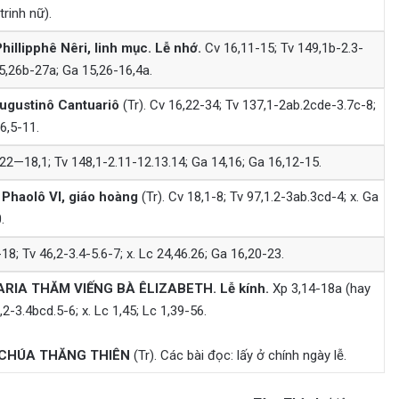
rinh nữ).
hillipphê Nêri, linh mục.
Lễ nhớ.
Cv 16,11-15; Tv 149,1b-2.3-
5,26b-27a; Ga 15,26-16,4a.
ugustinô Cantuariô
(Tr). Cv 16,22-34; Tv 137,1-2ab.2cde-3.7c-8;
6,5-11.
22—18,1; Tv 148,1-2.11-12.13.14; Ga 14,16; Ga 16,12-15.
Phaolô VI, giáo hoàng
(Tr). Cv 18,1-8; Tv 97,1.2-3ab.3cd-4; x. Ga
.
18; Tv 46,2-3.4-5.6-7; x. Lc 24,46.26; Ga 16,20-23.
ARIA THĂM VIẾNG BÀ ÊLIZABETH.
Lễ kính.
Xp 3,14-18a (hay
2-3.4bcd.5-6; x. Lc 1,45; Lc 1,39-56.
G CHÚA THĂNG THIÊN
(Tr). Các bài đọc: lấy ở chính ngày lễ.