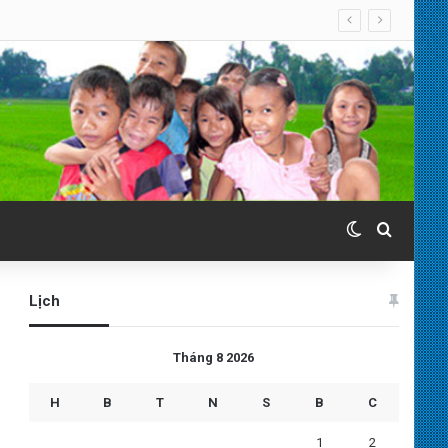
Switch skin
Search 
Lịch
Tháng 8 2026
H
B
T
N
S
B
C
1
2