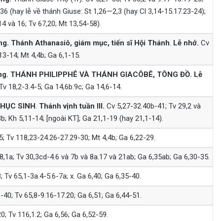
36 (hay lễ về thánh Giuse: St 1,26—2,3 (hay Cl 3,14-15.17.23-24);
14 và 16; Tv 67,20; Mt 13,54-58).
ng.
Thánh Athanasiô, giám mục, tiến sĩ Hội Thánh
.
Lễ nhớ.
Cv
13-14; Mt 4,4b; Ga 6,1-15.
ng.
THÁNH PHILIPPHÊ VÀ THÁNH GIACÔBÊ, TÔNG ĐỒ.
Lễ
Tv 18,2-3.4-5; Ga 14,6b.9c; Ga 14,6-14.
PHỤC SINH
.
Thánh vịnh tuần III.
Cv 5,27-32.40b-41; Tv 29,2 và
b; Kh 5,11-14; [ngoài KT]; Ga 21,1-19 (hay 21,1-14).
; Tv 118,23-24.26-27.29-30; Mt 4,4b; Ga 6,22-29.
,1a; Tv 30,3cd-4.6 và 7b và 8a.17 và 21ab; Ga 6,35ab; Ga 6,30-35.
 Tv 65,1-3a.4-5.6-7a; x. Ga 6,40; Ga 6,35-40.
-40; Tv 65,8-9.16-17.20; Ga 6,51; Ga 6,44-51.
0; Tv 116,1.2; Ga 6,56; Ga 6,52-59.