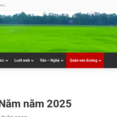
iuse Hoàng Văn Toàn (GP Lạng Sơn và Cao Bằng)
tức
Lướt web
Văn – Nghệ
Quán ven đường
g Năm năm 2025