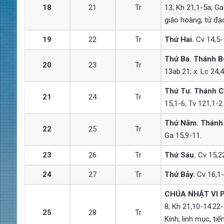
18
21
Tr
13; Kh 21,1-5a; Ga
giáo hoàng, tử đạo
19
22
Tr
Thứ Hai.
Cv 14,5-1
Thứ Ba. Thánh B
20
23
Tr
13ab.21; x. Lc 24,
Thứ Tư. Thánh Ch
21
24
Tr
15,1-6; Tv 121,1-2
Thứ Năm. Thánh R
22
25
Tr
Ga 15,9-11.
23
26
Tr
Thứ Sáu.
Cv 15,22
24
27
Tr
Thứ Bảy.
Cv 16,1-1
CHÚA NHẬT VI 
8; Kh 21,10-14.22
25
28
Tr
Kính, linh mục, ti