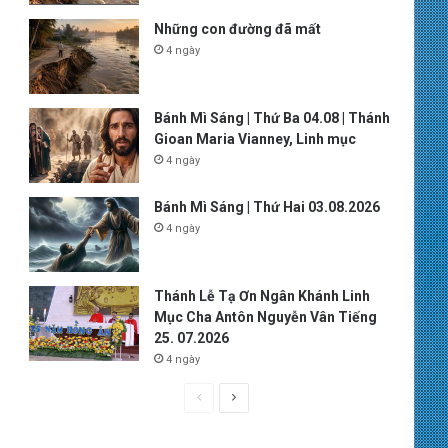
Những con đường đã mất
4 ngày
Bánh Mì Sáng | Thứ Ba 04.08 | Thánh
Gioan Maria Vianney, Linh mục
4 ngày
Bánh Mì Sáng | Thứ Hai 03.08.2026
4 ngày
Thánh Lễ Tạ Ơn Ngân Khánh Linh
Mục Cha Antôn Nguyễn Vân Tiếng
25. 07.2026
4 ngày
P
N
r
e