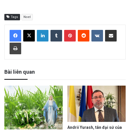
Tags
Noel
LinkedIn
Tumblr
Pinterest
Reddit
VKontakte
Share via Email
Print
Bài liên quan
Andrii Yurash, tân đại sứ của