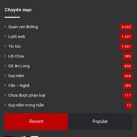
Chuyên mục
Quán ven đường
3.652
Lướt web
1.607
Tin tức
1.051
Lời Chúa
989
GX An Long
830
Suy niệm
668
Văn – Nghệ
289
Chưa được phân loại
117
Suy niệm trong tuần
12
Recent
Popular