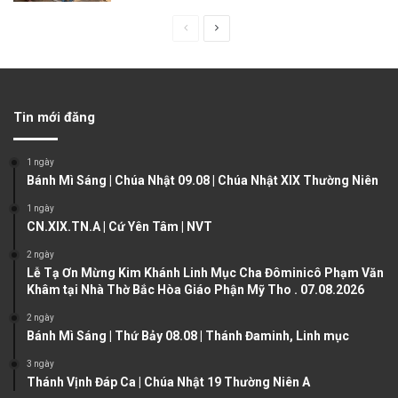
P
N
r
e
e
x
v
t
Tin mới đăng
i
p
o
a
1 ngày
u
g
Bánh Mì Sáng | Chúa Nhật 09.08 | Chúa Nhật XIX Thường Niên
s
e
1 ngày
CN.XIX.TN.A | Cứ Yên Tâm | NVT
p
a
2 ngày
Lễ Tạ Ơn Mừng Kim Khánh Linh Mục Cha Đôminicô Phạm Văn
g
Khâm tại Nhà Thờ Bắc Hòa Giáo Phận Mỹ Tho . 07.08.2026
e
2 ngày
Bánh Mì Sáng | Thứ Bảy 08.08 | Thánh Đaminh, Linh mục
3 ngày
Thánh Vịnh Đáp Ca | Chúa Nhật 19 Thường Niên A