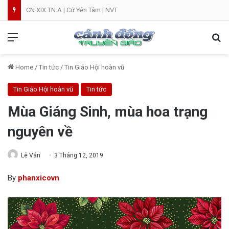
CN.XIX.TN.A | Cứ Yên Tâm | NVT
Menu
Se
Home
/
Tin tức
/
Tin Giáo Hội hoàn vũ
Tin Giáo Hội hoàn vũ
Tin tức
Mùa Giáng Sinh, mùa hoa trạng
nguyên về
Lê Vân
3 Tháng 12, 2019
By
phanxicovn