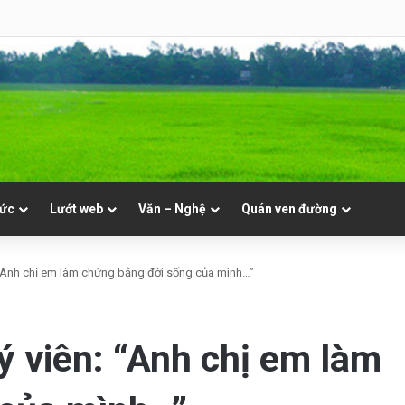
8 | Th. Xystô II, giám mục và Th. Cajêtanô, linh mục
tức
Lướt web
Văn – Nghệ
Quán ven đường
 “Anh chị em làm chứng bằng đời sống của mình…”
ý viên: “Anh chị em làm