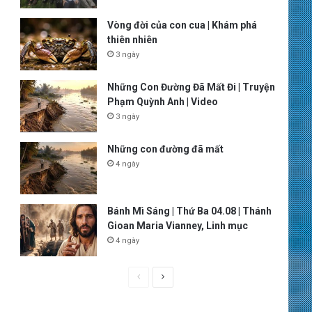
Vòng đời của con cua | Khám phá
thiên nhiên
3 ngày
Những Con Đường Đã Mất Đi | Truyện
Phạm Quỳnh Anh | Video
3 ngày
Những con đường đã mất
4 ngày
Bánh Mì Sáng | Thứ Ba 04.08 | Thánh
Gioan Maria Vianney, Linh mục
4 ngày
P
N
r
e