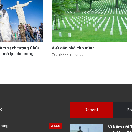
 làm sạch tượng Chúa
Viết cáo phó cho mình
i mở lại cho công
7 Tháng 10, 2022
c
Recent
Po
đường
3.650
60 Năm Đời 