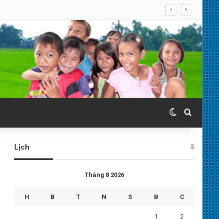
Switch skin
Search 
Lịch
Tháng 8 2026
H
B
T
N
S
B
C
1
2