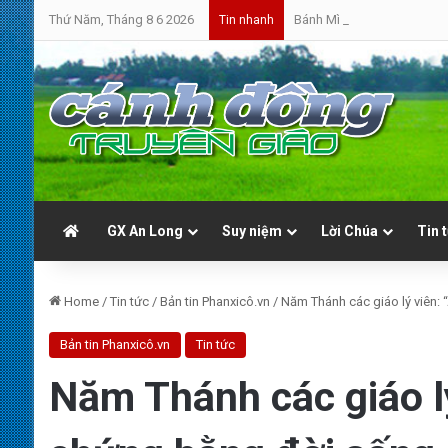
Thứ Năm, Tháng 8 6 2026
Bánh Mì Sáng | Thứ Sáu 07.0
Tin nhanh
GX An Long
Suy niệm
Lời Chúa
Tin 
Home
/
Tin tức
/
Bản tin Phanxicô.vn
/
Năm Thánh các giáo lý viên:
Bản tin Phanxicô.vn
Tin tức
Năm Thánh các giáo l