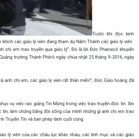
Trước khi đọc kinh
khích các giáo lý viên đang tham dự Năm Thánh các giáo lý viên.
 chị em trao truyền qua giáo lý”: Đó là lời Đức Phanxicô khuyến
 ở Quảng trường Thánh Phêrô ngày chúa nhật 25 tháng 9-2016, ngày
ả anh chị em, các giáo lý viên rất thân mến!”, Đức Giáo hoàng đã
hục vụ việc rao giảng Tin Mừng trong việc trao truyền đức tin. Xin
c tin, làm chứng bằng đời sống của mình những gì anh chị em trao
kinh Truyền Tin và ban phép lành cuối cùng.
áo lý viên của các châu lục khác nhau, các linh mục và các giáo