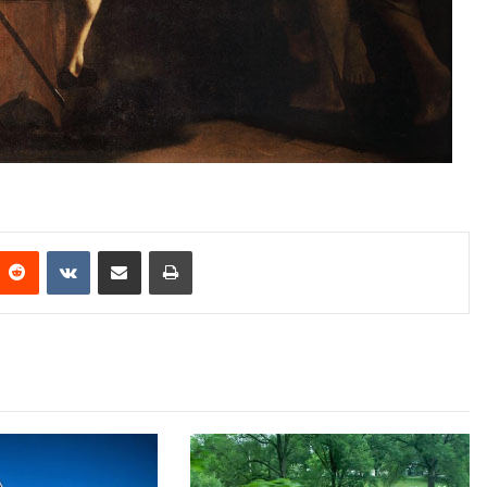
Reddit
VKontakte
Share via Email
Print