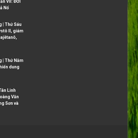
ần VII: ĐỜI
ả Nổ
 | Thứ Sáu
ystô II, giám
ajêtanô,
g | Thứ Năm
 hiển dung
ân Linh
oàng Văn
ng Sơn và