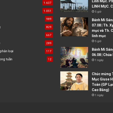
Linh Mục. Ph
1.607
LINH MỤC. C
1.051
5 giờ
989
Bánh Mì Sáng
07.08 | Th. X
g
829
mục và Th. C
667
linh mục
5 giờ
ệ
289
Bánh Mì Sán
phân loại
117
06.08 | Chúa
ong tuần
12
1 ngày
Chúc mừng T
Mục Giuse H
Toàn (GP Lạ
Cao Bằng)
1 ngày