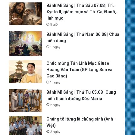
Bánh Mì Sáng | Thứ Sáu 07.08 | Th.
Xystô II, giám mục và Th. Cajêtanô,
linh mục
5 giờ
Bánh Mì Sáng | Thứ Năm 06.08 | Chúa
hiển dung
1 ngày
Chúc mừng Tân Linh Mục Giuse
Hoàng Văn Toàn (GP Lạng Sơn và
Cao Bằng)
1 ngày
Bánh Mì Sáng | Thứ Tư 05.08 | Cung
hiến thánh đường Đức Maria
2 ngày
Chúng tôi từng là chủng sinh (Anh-
Việt)
2 ngày