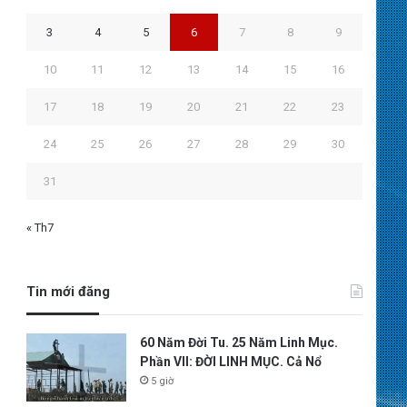
3
4
5
6
7
8
9
10
11
12
13
14
15
16
17
18
19
20
21
22
23
24
25
26
27
28
29
30
31
« Th7
Tin mới đăng
60 Năm Đời Tu. 25 Năm Linh Mục.
Phần VII: ĐỜI LINH MỤC. Cả Nổ
5 giờ