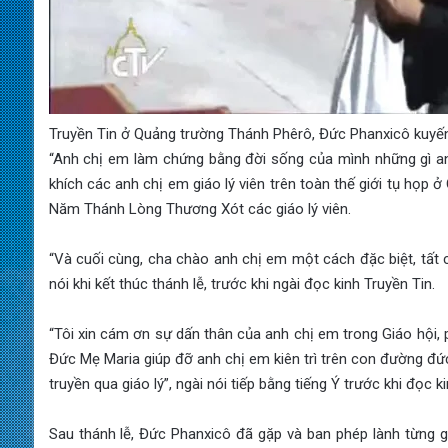
Truyền Tin ở Quảng trường Thánh Phêrô, Đức Phanxicô kuyến 
“Anh chị em làm chứng bằng đời sống của mình những gì anh
khích các anh chị em giáo lý viên trên toàn thế giới tụ họp
Năm Thánh Lòng Thương Xót các giáo lý viên.
“Và cuối cùng, cha chào anh chị em một cách đặc biệt, tất c
nói khi kết thúc thánh lễ, trước khi ngài đọc kinh Truyền Tin.
“Tôi xin cám ơn sự dấn thân của anh chị em trong Giáo hội, p
Đức Mẹ Maria giúp đỡ anh chị em kiên trì trên con đường đứ
truyền qua giáo lý”, ngài nói tiếp bằng tiếng Ý trước khi đọc 
Sau thánh lễ, Đức Phanxicô đã gặp và ban phép lành từng gi