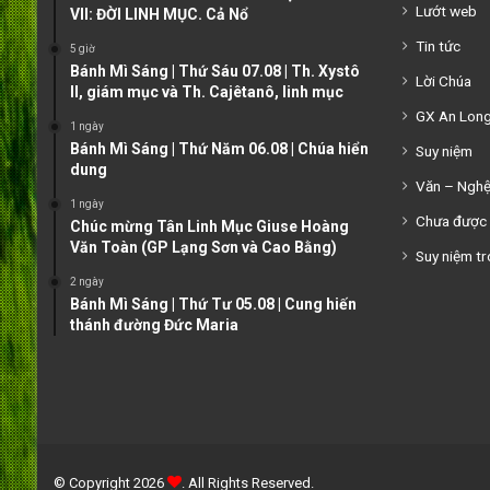
Lướt web
VII: ĐỜI LINH MỤC. Cả Nổ
Tin tức
5 giờ
Bánh Mì Sáng | Thứ Sáu 07.08 | Th. Xystô
Lời Chúa
II, giám mục và Th. Cajêtanô, linh mục
GX An Lon
1 ngày
Bánh Mì Sáng | Thứ Năm 06.08 | Chúa hiển
Suy niệm
dung
Văn – Ngh
1 ngày
Chưa được 
Chúc mừng Tân Linh Mục Giuse Hoàng
Văn Toàn (GP Lạng Sơn và Cao Bằng)
Suy niệm tr
2 ngày
Bánh Mì Sáng | Thứ Tư 05.08 | Cung hiến
thánh đường Đức Maria
© Copyright 2026
. All Rights Reserved.