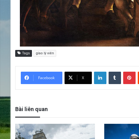
Tags
gíao lý viên
LinkedIn
Tumblr
Pinterest
Facebook
X
Bài liên quan