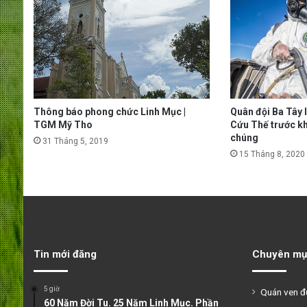
Thông báo phong chức Linh Mục |
Quân đội Ba Tây
TGM Mỹ Tho
Cứu Thế trước kh
chúng
31 Tháng 5, 2019
15 Tháng 8, 2020
Tin mới đăng
Chuyên mụ
5 giờ
Quán ven 
60 Năm Đời Tu. 25 Năm Linh Mục. Phần