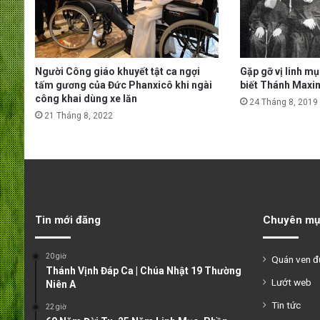
Người Công giáo khuyết tật ca ngợi
Gặp gỡ vị linh m
tấm gương của Đức Phanxicô khi ngài
biết Thánh Maxim
công khai dùng xe lăn
24 Tháng 8, 2019
21 Tháng 8, 2022
Tin mới đăng
Chuyên mụ
20 giờ
Quán ven 
Thánh Vịnh Đáp Ca | Chúa Nhật 19 Thường
Lướt web
Niên A
Tin tức
22 giờ