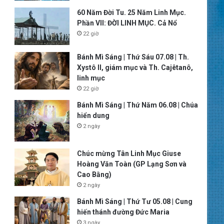
60 Năm Đời Tu. 25 Năm Linh Mục.
Phần VII: ĐỜI LINH MỤC. Cả Nổ
22 giờ
Bánh Mì Sáng | Thứ Sáu 07.08 | Th.
Xystô II, giám mục và Th. Cajêtanô,
linh mục
22 giờ
Bánh Mì Sáng | Thứ Năm 06.08 | Chúa
hiển dung
2 ngày
Chúc mừng Tân Linh Mục Giuse
Hoàng Văn Toàn (GP Lạng Sơn và
Cao Bằng)
2 ngày
Bánh Mì Sáng | Thứ Tư 05.08 | Cung
hiến thánh đường Đức Maria
3 ngày