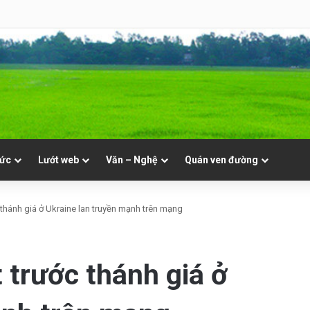
 Mục. Phần VII: ĐỜI LINH MỤC. Cả Nổ
tức
Lướt web
Văn – Nghệ
Quán ven đường
 thánh giá ở Ukraine lan truyền mạnh trên mạng
 trước thánh giá ở