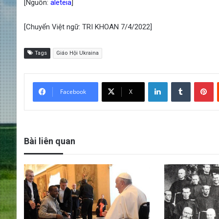
[Nguồn:
aleteia
]
[Chuyển Việt ngữ: TRI KHOAN 7/4/2022]
Tags
Giáo Hội Ukraina
LinkedIn
Tumblr
Pinterest
Facebook
X
Bài liên quan