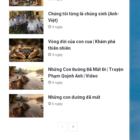
Chúng tôi từng là chủng sinh (Anh-
Việt)
3 ngày
Vòng đời của con cua | Khám phá
thiên nhiên
3 ngày
Những Con Đường Đã Mất Đi | Truyện
Phạm Quỳnh Anh | Video
4 ngày
Những con đường đã mất
5 ngày
P
N
r
e