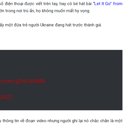
ố điện thoại được viết trên tay, hay cô bé hát bài
“Let It Go” from
n trong nơi trú ẩn, họ không muốn mất hy vọng.
ấy một đứa trẻ người Ukraine đang hát trước thánh giá.
ter.com/gDnUzlAbBb
 2022
 thông tin về đoạn video nhưng người ghi lại nó chắc chắn là một