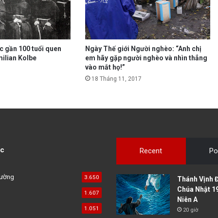
ục gần 100 tuổi quen
Ngày Thế giới Người nghèo: “Anh chị
ilian Kolbe
em hãy gặp người nghèo và nhìn thẳng
vào mắt họ!”
18 Tháng 11, 2017
c
Recent
Po
đường
3.650
Thánh Vịnh Đ
Chúa Nhật 1
1.607
Niên A
1.051
20 giờ