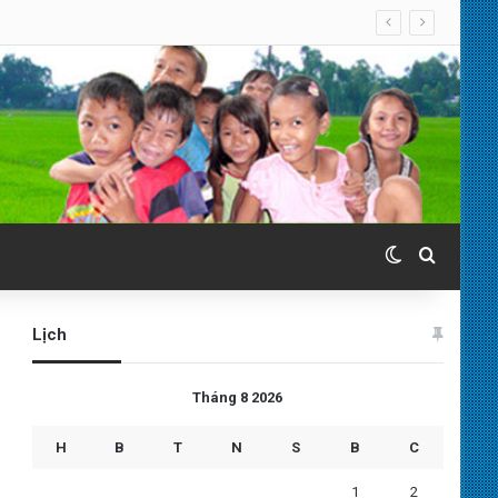
Switch skin
Search 
Lịch
Tháng 8 2026
H
B
T
N
S
B
C
1
2