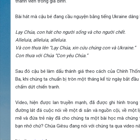
thành viên trong gia đình.
Bài hát mà cậu bé đang cầu nguyện bằng tiếng Ukraine dâng l
Lạy Chúa, con hát cho người sống và cho người chết.
Alleluia, alleluia, alleluia.
Và con thưa lên “Lạy Chúa, xin cứu chúng con và Ukraine.”
Con thưa với Chúa “Con yêu Chúa.”
Sau đó cậu bé làm dấu thánh giá theo cách của Chính Thống 
Ba, khi chúng ta chuẩn bị tròn một tháng kể từ ngày bắt đầu
chấm dứt chiến tranh.
Video, hiện được lan truyền mạnh, đã được ghi hình trong 
đường lát đá cuộc nói về một di sản và nguồn cội, về một l
mẽ và đứa trẻ này đã cho chúng ta một bài học mà chúng t
bạn nhớ chứ? Chúa Giêsu đang nói với chúng ta qua video nà