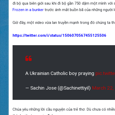
đi bộ qua biên giới sau khi đi bộ gần 750 dặm một mình với s
Frozen in a bunker
trước ánh mắt buồn bã của những người lớ
Giờ đây, một video vừa lan truyền mạnh trong đó chúng ta th
https://twitter.com/i/status/1506070567455125506
A Ukrainian Catholic boy praying
pic.twit
— Sachin Jose (@Sachinettiyil)
March 22,
Chúa yêu những lời cầu nguyện của trẻ thơ. Dù chưa có nhiều