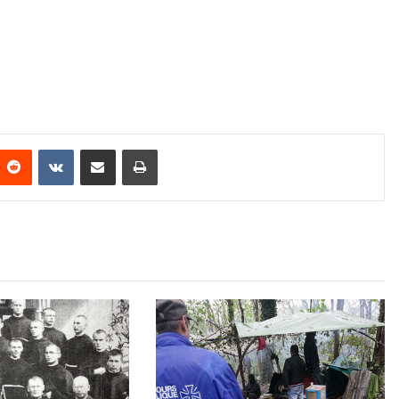
Reddit
VKontakte
Share via Email
Print