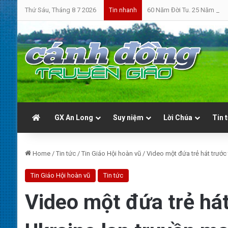
Thứ Sáu, Tháng 8 7 2026
60 Năm Đời Tu. 25 Năm Linh
Tin nhanh
GX An Long
Suy niệm
Lời Chúa
Tin 
Home
/
Tin tức
/
Tin Giáo Hội hoàn vũ
/
Video một đứa trẻ hát trước
Tin Giáo Hội hoàn vũ
Tin tức
Video một đứa trẻ hát