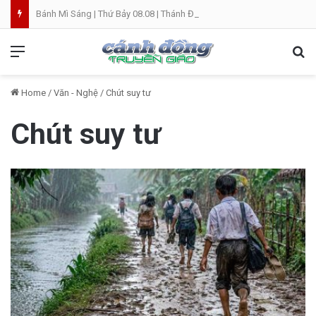
Bánh Mì Sáng | Thứ Bảy 08.08 | Thánh Đaminh, Linh mục
Menu
Se
Home
/
Văn - Nghệ
/
Chút suy tư
Chút suy tư