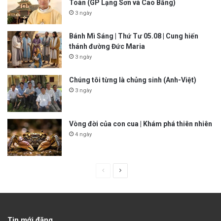
Toàn (GP Lạng Sơn và Cao Bằng)
3 ngày
Bánh Mì Sáng | Thứ Tư 05.08 | Cung hiến
thánh đường Đức Maria
3 ngày
Chúng tôi từng là chủng sinh (Anh-Việt)
3 ngày
Vòng đời của con cua | Khám phá thiên nhiên
4 ngày
P
N
r
e
e
x
v
t
Tin mới đăng