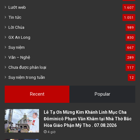
Lướt web
1.607
Tin tức
1.051
Lời Chúa
989
GX An Long
830
Suy niệm
667
Văn – Nghệ
289
Chưa được phân loại
117
Suy niệm trong tuần
12
Recent
Popular
Lễ Tạ Ơn Mừng Kim Khánh Linh Mục Cha
Đôminicô Phạm Văn Khâm tại Nhà Thờ Bắc
Hòa Giáo Phận Mỹ Tho . 07.08.2026
4 giờ