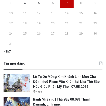
3
4
5
6
7
8
9
10
11
12
13
14
15
16
17
18
19
20
21
22
23
24
25
26
27
28
29
30
31
« Th7
Tin mới đăng
Lễ Tạ Ơn Mừng Kim Khánh Linh Mục Cha
Đôminicô Phạm Văn Khâm tại Nhà Thờ Bắc
Hòa Giáo Phận Mỹ Tho . 07.08.2026
4 giờ
Bánh Mì Sáng | Thứ Bảy 08.08 | Thánh
Đaminh, Linh mục