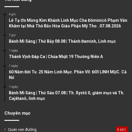
i
p
o
a
4 giờ
u
g
Lễ Tạ Ơn Mừng Kim Khánh Linh Mục Cha Đôminicô Phạm Văn
Khâm tại Nhà Thờ Bắc Hòa Giáo Phận Mỹ Tho . 07.08.2026
s
e
7 giờ
p
Bánh Mì Sáng | Thứ Bảy 08.08 | Thánh Đaminh, Linh mục
a
1 ngày
g
Thánh Vịnh Đáp Ca | Chúa Nhật 19 Thường Niên A
e
1 ngày
60 Năm Đời Tu. 25 Năm Linh Mục. Phần VII: ĐỜI LINH MỤC. Cả
Nổ
1 ngày
Bánh Mì Sáng | Thứ Sáu 07.08 | Th. Xystô II, giám mục và Th.
Cajêtanô, linh mục
Chuyên mục
Quán ven đường
3.651