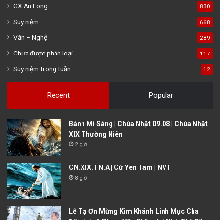
GX An Long
830
Suy niệm
668
Văn – Nghệ
289
Chưa được phân loại
117
Suy niệm trong tuần
12
Recent
Popular
Bánh Mì Sáng | Chúa Nhật 09.08 | Chúa Nhật
XIX Thường Niên
2 giờ
CN.XIX.TN.A | Cứ Yên Tâm | NVT
8 giờ
Lễ Tạ Ơn Mừng Kim Khánh Linh Mục Cha