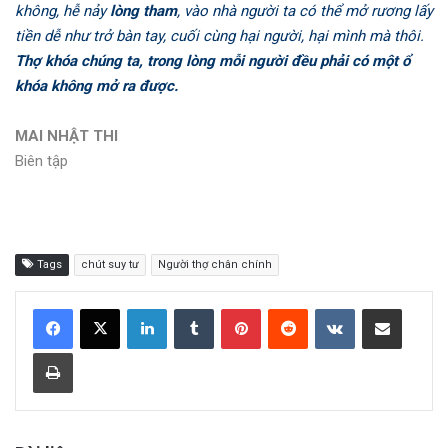
không, hễ nảy
lòng tham
, vào nhà người ta có thể mở rương lấy
tiền dễ như trở bàn tay, cuối cùng hại người, hại mình mà thôi.
Thợ khóa chúng ta, trong lòng mỗi người đều phải có một ổ
khóa không mở ra được.
MAI NHẬT THI
Biên tập
Tags
chút suy tư
Người thợ chân chính
LinkedIn
Tumblr
Pinterest
Reddit
VKontakte
Share via Email
Print