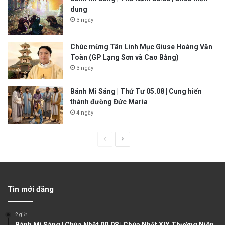
dung
3 ngày
Chúc mừng Tân Linh Mục Giuse Hoàng Văn
Toàn (GP Lạng Sơn và Cao Bằng)
3 ngày
Bánh Mì Sáng | Thứ Tư 05.08 | Cung hiến
thánh đường Đức Maria
4 ngày
P
N
r
e
e
x
v
t
Tin mới đăng
i
p
o
a
2 giờ
u
g