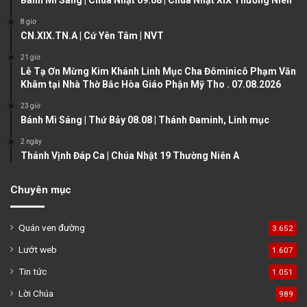
Bánh Mì Sáng | Chúa Nhật 09.08 | Chúa Nhật XIX Thường Niên
s
e
8 giờ
CN.XIX.TN.A | Cứ Yên Tâm | NVT
p
a
21 giờ
Lễ Tạ Ơn Mừng Kim Khánh Linh Mục Cha Đôminicô Phạm Văn
g
Khâm tại Nhà Thờ Bắc Hòa Giáo Phận Mỹ Tho . 07.08.2026
e
23 giờ
Bánh Mì Sáng | Thứ Bảy 08.08 | Thánh Đaminh, Linh mục
2 ngày
Thánh Vịnh Đáp Ca | Chúa Nhật 19 Thường Niên A
Chuyên mục
Quán ven đường
3.652
Lướt web
1.607
Tin tức
1.051
Lời Chúa
989