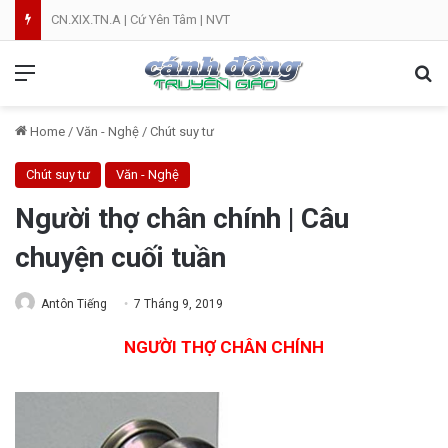
CN.XIX.TN.A | Cứ Yên Tâm | NVT
Menu
Se
Home
/
Văn - Nghệ
/
Chút suy tư
Chút suy tư
Văn - Nghệ
Người thợ chân chính | Câu
chuyện cuối tuần
Antôn Tiếng
7 Tháng 9, 2019
NGƯỜI THỢ CHÂN CHÍNH