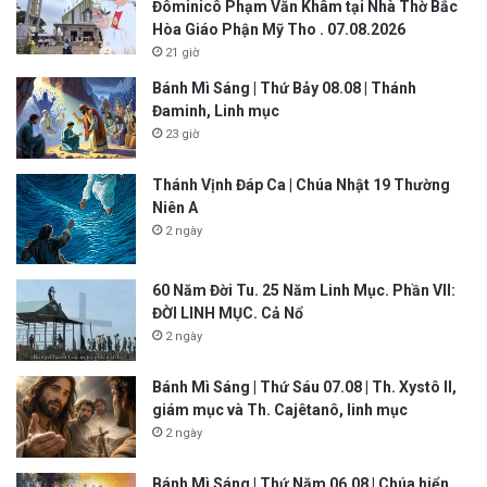
Đôminicô Phạm Văn Khâm tại Nhà Thờ Bắc
Hòa Giáo Phận Mỹ Tho . 07.08.2026
21 giờ
Bánh Mì Sáng | Thứ Bảy 08.08 | Thánh
Đaminh, Linh mục
23 giờ
Thánh Vịnh Đáp Ca | Chúa Nhật 19 Thường
Niên A
2 ngày
60 Năm Đời Tu. 25 Năm Linh Mục. Phần VII:
ĐỜI LINH MỤC. Cả Nổ
2 ngày
Bánh Mì Sáng | Thứ Sáu 07.08 | Th. Xystô II,
giám mục và Th. Cajêtanô, linh mục
2 ngày
Bánh Mì Sáng | Thứ Năm 06.08 | Chúa hiển