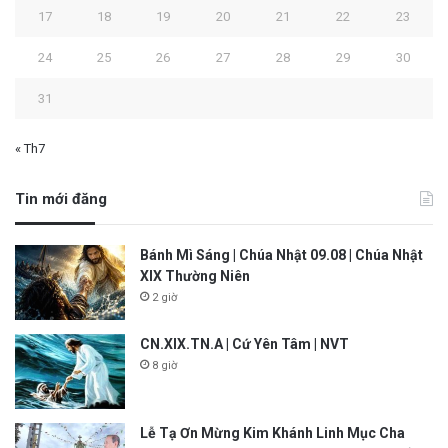
17
18
19
20
21
22
23
24
25
26
27
28
29
30
31
« Th7
Tin mới đăng
Bánh Mì Sáng | Chúa Nhật 09.08 | Chúa Nhật
XIX Thường Niên
2 giờ
CN.XIX.TN.A | Cứ Yên Tâm | NVT
8 giờ
Lễ Tạ Ơn Mừng Kim Khánh Linh Mục Cha