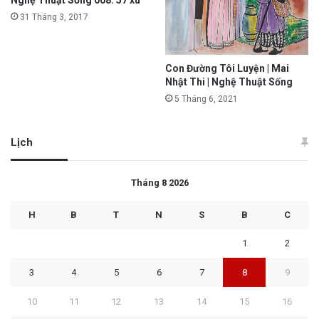
31 Tháng 3, 2017
Con Đường Tôi Luyện | Mai
Nhật Thi | Nghệ Thuật Sống
5 Tháng 6, 2021
Lịch
Tháng 8 2026
H
B
T
N
S
B
C
1
2
3
4
5
6
7
8
9
10
11
12
13
14
15
16