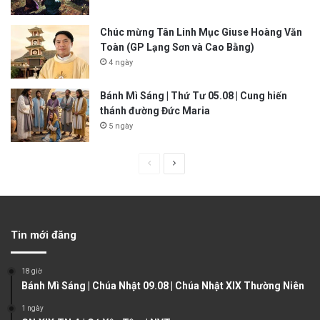
Chúc mừng Tân Linh Mục Giuse Hoàng Văn
Toàn (GP Lạng Sơn và Cao Bằng)
4 ngày
Bánh Mì Sáng | Thứ Tư 05.08 | Cung hiến
thánh đường Đức Maria
5 ngày
P
N
r
e
e
x
v
t
Tin mới đăng
i
p
o
a
18 giờ
u
g
Bánh Mì Sáng | Chúa Nhật 09.08 | Chúa Nhật XIX Thường Niên
s
e
1 ngày