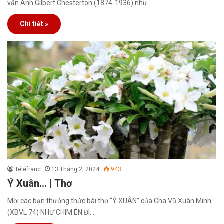
văn Anh Gilbert Chesterton (1874-1936) như…
Chi tiết »
Téléfranc
13 Tháng 2, 2024
943
Ý Xuân… | Thơ
Mời các bạn thưởng thức bài thơ “Ý XUÂN” của Cha Vũ Xuân Minh
(XBVL 74) NHƯ CHIM ÉN ĐI…