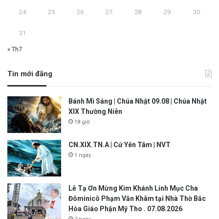
24
25
26
27
28
29
30
31
« Th7
Tin mới đăng
Bánh Mì Sáng | Chúa Nhật 09.08 | Chúa Nhật
XIX Thường Niên
18 giờ
CN.XIX.TN.A | Cứ Yên Tâm | NVT
1 ngày
Lễ Tạ Ơn Mừng Kim Khánh Linh Mục Cha
Đôminicô Phạm Văn Khâm tại Nhà Thờ Bắc
Hòa Giáo Phận Mỹ Tho . 07.08.2026