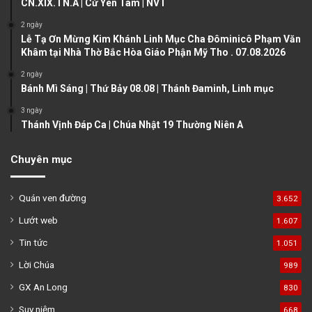
CN.XIX.TN.A | Cứ Yên Tâm | NVT
p
a
2 ngày
Lễ Tạ Ơn Mừng Kim Khánh Linh Mục Cha Đôminicô Phạm Văn
g
Khâm tại Nhà Thờ Bắc Hòa Giáo Phận Mỹ Tho . 07.08.2026
e
2 ngày
Bánh Mì Sáng | Thứ Bảy 08.08 | Thánh Đaminh, Linh mục
3 ngày
Thánh Vịnh Đáp Ca | Chúa Nhật 19 Thường Niên A
Chuyên mục
Quán ven đường
3.652
Lướt web
1.607
Tin tức
1.051
Lời Chúa
989
GX An Long
830
Suy niệm
668