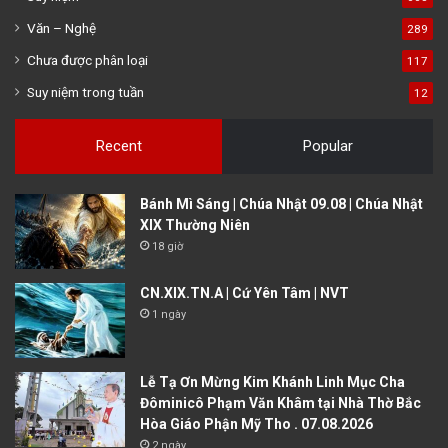
Văn – Nghệ
289
Chưa được phân loại
117
Suy niệm trong tuần
12
Recent
Popular
Bánh Mì Sáng | Chúa Nhật 09.08 | Chúa Nhật
XIX Thường Niên
18 giờ
CN.XIX.TN.A | Cứ Yên Tâm | NVT
1 ngày
Lễ Tạ Ơn Mừng Kim Khánh Linh Mục Cha
Đôminicô Phạm Văn Khâm tại Nhà Thờ Bắc
Hòa Giáo Phận Mỹ Tho . 07.08.2026
2 ngày