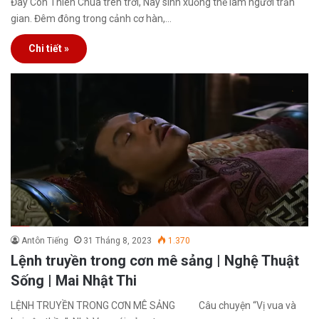
Đây Con Thiên Chúa trên trời, Nay sinh xuống thế làm người trần
gian. Đêm đông trong cảnh cơ hàn,…
Chi tiết »
Antôn Tiếng
31 Tháng 8, 2023
1.370
Lệnh truyền trong cơn mê sảng | Nghệ Thuật
Sống | Mai Nhật Thi
LỆNH TRUYỀN TRONG CƠN MÊ SẢNG Câu chuyện “Vị vua và