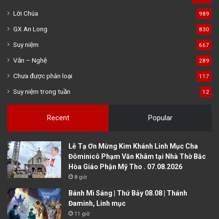
Lời Chúa
989
GX An Long
830
Suy niệm
667
Văn – Nghệ
289
Chưa được phân loại
117
Suy niệm trong tuần
12
Recent
Popular
Lễ Tạ Ơn Mừng Kim Khánh Linh Mục Cha
Đôminicô Phạm Văn Khâm tại Nhà Thờ Bắc
Hòa Giáo Phận Mỹ Tho . 07.08.2026
8 giờ
Bánh Mì Sáng | Thứ Bảy 08.08 | Thánh
Đaminh, Linh mục
11 giờ