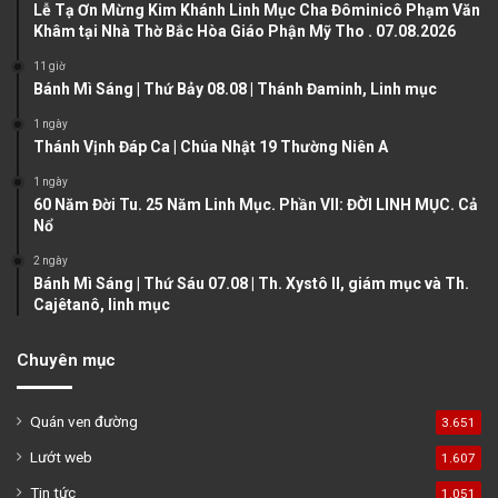
u
g
Lễ Tạ Ơn Mừng Kim Khánh Linh Mục Cha Đôminicô Phạm Văn
Khâm tại Nhà Thờ Bắc Hòa Giáo Phận Mỹ Tho . 07.08.2026
s
e
11 giờ
p
Bánh Mì Sáng | Thứ Bảy 08.08 | Thánh Đaminh, Linh mục
a
1 ngày
g
Thánh Vịnh Đáp Ca | Chúa Nhật 19 Thường Niên A
e
1 ngày
60 Năm Đời Tu. 25 Năm Linh Mục. Phần VII: ĐỜI LINH MỤC. Cả
Nổ
2 ngày
Bánh Mì Sáng | Thứ Sáu 07.08 | Th. Xystô II, giám mục và Th.
Cajêtanô, linh mục
Chuyên mục
Quán ven đường
3.651
Lướt web
1.607
Tin tức
1.051