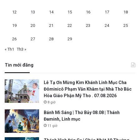
12
13
14
15
16
17
18
19
20
21
22
23
24
25
26
27
28
29
« Th1
Th3 »
Tin mới đăng
Lễ Tạ Ơn Mừng Kim Khánh Linh Mục Cha
Đôminicô Phạm Văn Khâm tại Nhà Thờ Bắc
Hòa Giáo Phận Mỹ Tho . 07.08.2026
8 giờ
Bánh Mì Sáng | Thứ Bảy 08.08 | Thánh
Đaminh, Linh mục
11 giờ