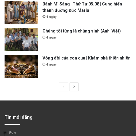
Bánh Mì Sáng | Thứ Tư 05.08 | Cung hiến
thánh đường Đức Maria
4 ngày
Chúng tôi từng là chủng sinh (Anh-Việt)
4 ngày
Vòng đời của con cua | Khám phá thiên nhiên
4 ngày
P
N
r
e
e
x
v
t
Tin mới đăng
i
p
o
a
8 giờ