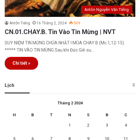
Antôn Nguyễn Văn Tiếng
Antôn Tiếng
16 Tháng 2, 2024
509
CN.01.CHAY.B. Tin Vào Tin Mừng | NVT
SUY NIỆM TIN MỪNG CHÚA NHẬT I MÙA CHAY B (Mc.1,12-15)
***** TIN VÀO TIN MỪNG Sau khi Đức Giê-su…
Chi tiết »
Lịch
Tháng 2 2024
H
B
T
N
S
B
C
1
2
3
4
5
6
7
8
9
10
11