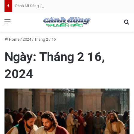
Bánh Mì Sáng | Thứ Bảy 08.08 | Thánh Đaminh, Linh mục
Menu
Se
Home
/
2024
/
Tháng 2
/
16
Ngày:
Tháng 2 16,
2024