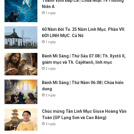
Thánh Vịnh Đáp Ca | Chúa Nhật 19 Thường
Niên A
1 ngày
60 Năm Đời Tu. 25 Năm Linh Mục. Phần VII:
ĐỜI LINH MỤC. Cả Nổ
1 ngày
Bánh Mì Sáng | Thứ Sáu 07.08 | Th. Xystô II,
giám mục và Th. Cajêtanô, linh mục
2 ngày
Bánh Mì Sáng | Thứ Năm 06.08 | Chúa hiển
dung
2 ngày
Chúc mừng Tân Linh Mục Giuse Hoàng Văn
Toàn (GP Lạng Sơn và Cao Bằng)
3 ngày