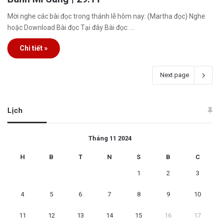
Mời nghe các bài đọc trong thánh lễ hôm nay: (Martha đọc) Nghe
hoặc Download Bài đọc Tại đây Bài đọc: …
Chi tiết »
Next page
Lịch
Tháng 11 2024
H
B
T
N
S
B
C
1
2
3
4
5
6
7
8
9
10
11
12
13
14
15
16
17