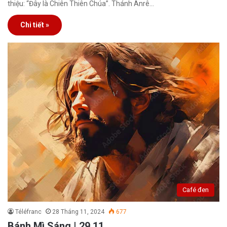
thiệu: “Đây là Chiên Thiên Chúa”. Thánh Anrê…
Chi tiết »
Café đen
Téléfranc
28 Tháng 11, 2024
677
Bánh Mì Sáng | 29.11