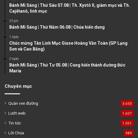
Bánh Mì Sáng | Thứ Sáu 07.08 | Th. Xystô II, giám mục và Th.
a
Cajêtanô, linh mục
g
23 giờ
e
Bánh Mì Sáng | Thứ Năm 06.08 | Chúa hiển dung
1 ngày
Chúc mừng Tân Linh Mục Giuse Hoàng Văn Toàn (GP Lạng
Sơn và Cao Bằng)
2 ngày
Bánh Mì Sáng | Thứ Tư 05.08 | Cung hiến thánh đường Đức
Maria
Chuyên mục
Quán ven đường
3.650
Lướt web
1.607
Tin tức
1.051
Lời Chúa
989