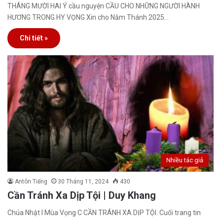
THÁNG MƯỜI HAI Ý cầu nguyện CẦU CHO NHỮNG NGƯỜI HÀNH
HƯƠNG TRONG HY VỌNG Xin cho Năm Thánh 2025…
Chi tiết »
Nhiều tác giả
Antôn Tiếng
30 Tháng 11, 2024
430
Cần Tránh Xa Dịp Tội | Duy Khang
Chúa Nhật I Mùa Vọng C CẦN TRÁNH XA DỊP TỘI. Cuối trang tin