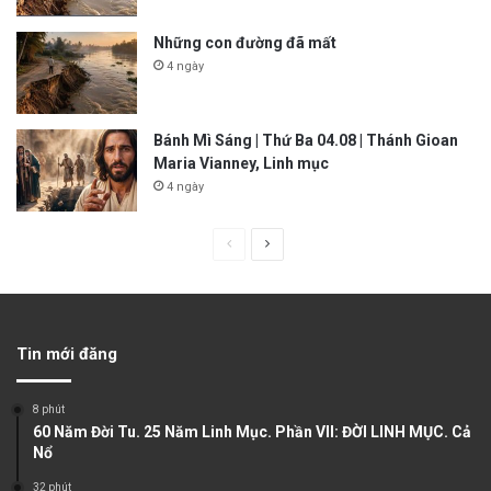
Những con đường đã mất
4 ngày
Bánh Mì Sáng | Thứ Ba 04.08 | Thánh Gioan
Maria Vianney, Linh mục
4 ngày
P
N
r
e
e
x
v
t
Tin mới đăng
i
p
o
a
8 phút
u
g
60 Năm Đời Tu. 25 Năm Linh Mục. Phần VII: ĐỜI LINH MỤC. Cả
Nổ
s
e
32 phút
p