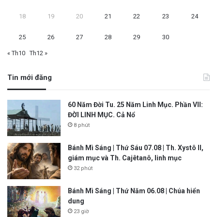
18
19
20
21
22
23
24
25
26
27
28
29
30
« Th10
Th12 »
Tin mới đăng
60 Năm Đời Tu. 25 Năm Linh Mục. Phần VII:
ĐỜI LINH MỤC. Cả Nổ
8 phút
Bánh Mì Sáng | Thứ Sáu 07.08 | Th. Xystô II,
giám mục và Th. Cajêtanô, linh mục
32 phút
Bánh Mì Sáng | Thứ Năm 06.08 | Chúa hiển
dung
23 giờ