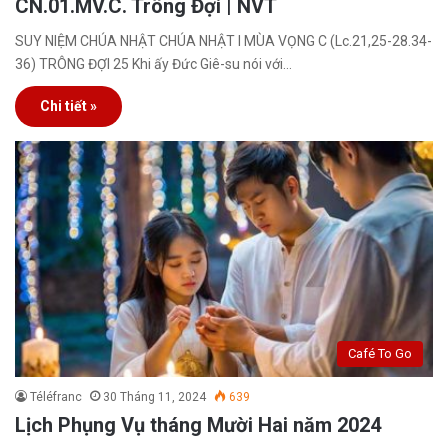
CN.01.MV.C. Trông Đợi | NVT
SUY NIỆM CHÚA NHẬT CHÚA NHẬT I MÙA VỌNG C (Lc.21,25-28.34-
36) TRÔNG ĐỢI 25 Khi ấy Đức Giê-su nói với…
Chi tiết »
Café To Go
Téléfranc
30 Tháng 11, 2024
639
Lịch Phụng Vụ tháng Mười Hai năm 2024