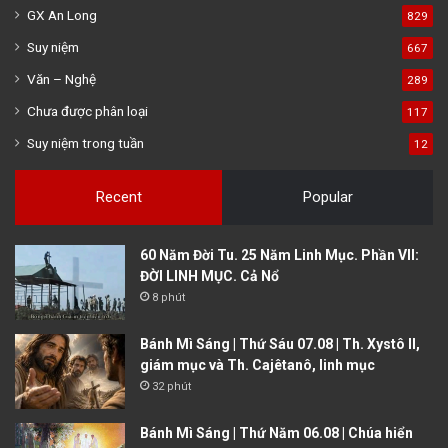
GX An Long
829
Suy niệm
667
Văn – Nghệ
289
Chưa được phân loại
117
Suy niệm trong tuần
12
Recent
Popular
60 Năm Đời Tu. 25 Năm Linh Mục. Phần VII:
ĐỜI LINH MỤC. Cả Nổ
8 phút
Bánh Mì Sáng | Thứ Sáu 07.08 | Th. Xystô II,
giám mục và Th. Cajêtanô, linh mục
32 phút
Bánh Mì Sáng | Thứ Năm 06.08 | Chúa hiển