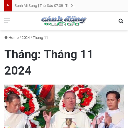
Bánh Mì Sáng | Thứ Sáu 07.08 | Th. Xystô II, giám mục và Th. Cajêtanô, linh mục
Menu
Se
Home
/
2024
/
Tháng 11
Tháng:
Tháng 11
2024