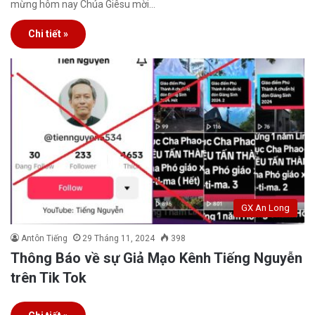
mừng hôm nay Chúa Giêsu mời…
Chi tiết »
GX An Long
Antôn Tiếng
29 Tháng 11, 2024
398
Thông Báo về sự Giả Mạo Kênh Tiếng Nguyễn
trên Tik Tok