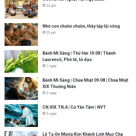
22 giờ
Nhớ con chuồn chuồn, thầy tập lội sông
23 giờ
Bánh Mì Sáng | Thứ Hai 10.08 | Thánh
Laurensô, Phó tế, tử đạo
1 ngày
Bánh Mì Sáng | Chúa Nhật 09.08 | Chúa Nhật
XIX Thường Niên
2 ngày
CN.XIX.TN.A | Cứ Yên Tâm | NVT
2 ngày
Lễ Tạ Ơn Mừng Kim Khánh Linh Mục Cha