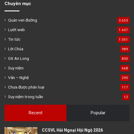
Chuyên mục
Quán ven đường
3.653
Lướt web
1.607
Tin tức
1.051
Lời Chúa
989
GX An Long
830
Suy niệm
668
Văn – Nghệ
290
Chưa được phân loại
117
Suy niệm trong tuần
12
Recent
Popular
CCSVL Hải Ngoại Hội Ngộ 2026