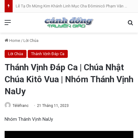
Lễ Tạ Ơn Mừng Kim Khánh Linh Mục Cha Đôminicô Phạm Văn Khâm tại Nhà Thờ Bắc Hòa Giáo Phận Mỹ Tho . 07.08.2026
Menu
Se
Home
/
Lời Chúa
Lời Chúa
Thánh Vịnh Đáp Ca
Thánh Vịnh Đáp Ca | Chúa Nhật
Chúa Kitô Vua | Nhóm Thánh Vịnh
NaUy
Téléfranc
21 Tháng 11, 2023
Nhóm Thánh Vịnh NaUy