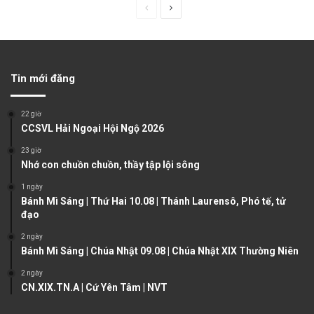
P
N
r
e
e
x
v
t
Tin mới đăng
i
p
o
a
22 giờ
u
g
CCSVL Hải Ngoại Hội Ngộ 2026
s
e
23 giờ
Nhớ con chuồn chuồn, thầy tập lội sông
p
a
1 ngày
Bánh Mì Sáng | Thứ Hai 10.08 | Thánh Laurensô, Phó tế, tử
g
đạo
e
2 ngày
Bánh Mì Sáng | Chúa Nhật 09.08 | Chúa Nhật XIX Thường Niên
2 ngày
CN.XIX.TN.A | Cứ Yên Tâm | NVT