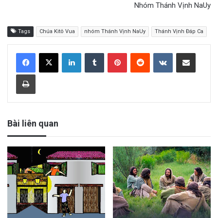
Nhóm Thánh Vịnh NaUy
Tags
Chúa Kitô Vua
nhóm Thánh Vịnh NaUy
Thánh Vịnh Đáp Ca
LinkedIn
Tumblr
Pinterest
Reddit
VKontakte
Share via Email
Print
Bài liên quan