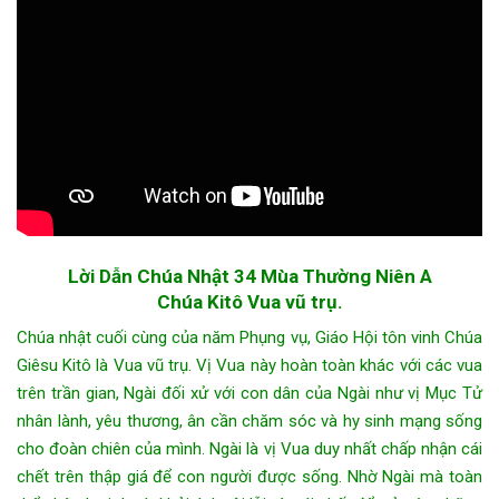
Lời Dẫn Chúa Nhật 34 Mùa Thường Niên A
Chúa Kitô Vua vũ trụ
.
Chúa nhật cuối cùng của năm Phụng vụ, Giáo Hội tôn vinh Chúa
Giêsu Kitô là Vua vũ trụ. Vị Vua này hoàn toàn khác với các vua
trên trần gian, Ngài đối xử với con dân của Ngài như vị Mục Tử
nhân lành, yêu thương, ân cần chăm sóc và hy sinh mạng sống
cho đoàn chiên của mình. Ngài là vị Vua duy nhất chấp nhận cái
chết trên thập giá để con người được sống. Nhờ Ngài mà toàn