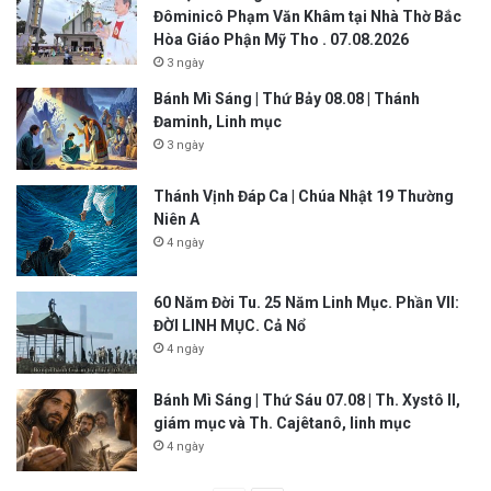
Đôminicô Phạm Văn Khâm tại Nhà Thờ Bắc
Hòa Giáo Phận Mỹ Tho . 07.08.2026
3 ngày
Bánh Mì Sáng | Thứ Bảy 08.08 | Thánh
Đaminh, Linh mục
3 ngày
Thánh Vịnh Đáp Ca | Chúa Nhật 19 Thường
Niên A
4 ngày
60 Năm Đời Tu. 25 Năm Linh Mục. Phần VII:
ĐỜI LINH MỤC. Cả Nổ
4 ngày
Bánh Mì Sáng | Thứ Sáu 07.08 | Th. Xystô II,
giám mục và Th. Cajêtanô, linh mục
4 ngày