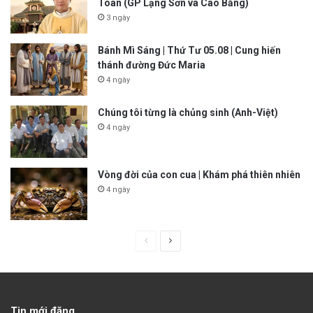
Toàn (GP Lạng Sơn và Cao Bằng)
3 ngày
Bánh Mì Sáng | Thứ Tư 05.08 | Cung hiến
thánh đường Đức Maria
4 ngày
Chúng tôi từng là chủng sinh (Anh-Việt)
4 ngày
Vòng đời của con cua | Khám phá thiên nhiên
4 ngày
P
N
r
e
e
x
v
t
Tin mới đăng