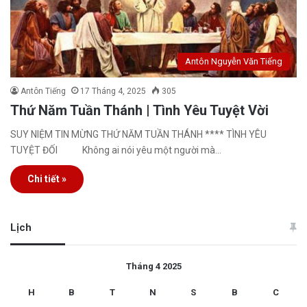
Antôn Nguyễn Văn Tiếng
Antôn Tiếng
17 Tháng 4, 2025
305
Thứ Năm Tuần Thánh | Tình Yêu Tuyệt Vời
SUY NIỆM TIN MỪNG THỨ NĂM TUẦN THÁNH **** TÌNH YÊU
TUYỆT ĐỐI Không ai nói yêu một người mà…
Chi tiết »
Lịch
Tháng 4 2025
H
B
T
N
S
B
C