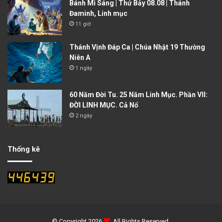
Bánh Mì Sáng | Thứ Bảy 08.08 | Thánh
Đaminh, Linh mục
11 giờ
Thánh Vịnh Đáp Ca | Chúa Nhật 19 Thường
Niên A
1 ngày
60 Năm Đời Tu. 25 Năm Linh Mục. Phần VII:
ĐỜI LINH MỤC. Cả Nổ
2 ngày
Thống kê
© Copyright 2026
. All Rights Reserved.