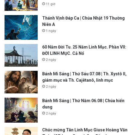
11 giờ
Thánh Vịnh Đáp Ca | Chúa Nhật 19 Thường
Niên A
1 ngày
60 Năm Đời Tu. 25 Năm Linh Mục. Phần VII:
ĐỜI LINH MỤC. Cả Nổ
2 ngày
Bánh Mì Sáng | Thứ Sáu 07.08 | Th. Xystô II,
giám mục và Th. Cajêtanô, linh mục
2 ngày
Bánh Mì Sáng | Thứ Năm 06.08 | Chúa hiển
dung
2 ngày
Chúc mừng Tân Linh Mục Giuse Hoàng Văn