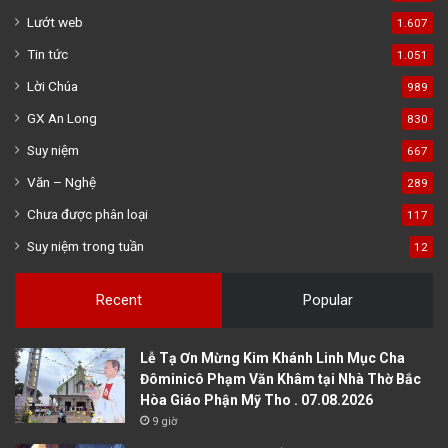
Lướt web
1.607
Tin tức
1.051
Lời Chúa
989
GX An Long
830
Suy niệm
667
Văn – Nghệ
289
Chưa được phân loại
117
Suy niệm trong tuần
12
Recent
Popular
Lễ Tạ Ơn Mừng Kim Khánh Linh Mục Cha
Đôminicô Phạm Văn Khâm tại Nhà Thờ Bắc
Hòa Giáo Phận Mỹ Tho . 07.08.2026
9 giờ