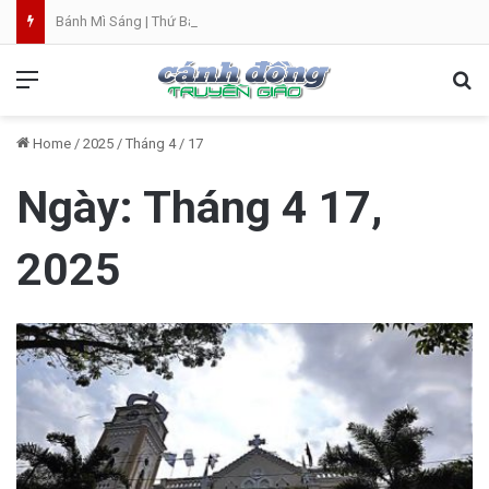
Bánh Mì Sáng | Thứ Bảy 08.08 | Thánh Đaminh, Linh mục
Menu
Se
Home
/
2025
/
Tháng 4
/
17
Ngày:
Tháng 4 17,
2025