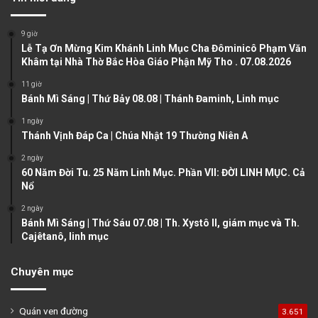
i
p
o
a
9 giờ
u
g
Lễ Tạ Ơn Mừng Kim Khánh Linh Mục Cha Đôminicô Phạm Văn
Khâm tại Nhà Thờ Bắc Hòa Giáo Phận Mỹ Tho . 07.08.2026
s
e
11 giờ
p
Bánh Mì Sáng | Thứ Bảy 08.08 | Thánh Đaminh, Linh mục
a
1 ngày
g
Thánh Vịnh Đáp Ca | Chúa Nhật 19 Thường Niên A
e
2 ngày
60 Năm Đời Tu. 25 Năm Linh Mục. Phần VII: ĐỜI LINH MỤC. Cả
Nổ
2 ngày
Bánh Mì Sáng | Thứ Sáu 07.08 | Th. Xystô II, giám mục và Th.
Cajêtanô, linh mục
Chuyên mục
Quán ven đường
3.651