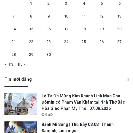
1
2
3
4
5
6
7
8
9
10
11
12
13
14
15
16
17
18
19
20
21
22
23
24
25
26
27
28
29
30
« Th3
Th5 »
Tin mới đăng
Lễ Tạ Ơn Mừng Kim Khánh Linh Mục Cha
Đôminicô Phạm Văn Khâm tại Nhà Thờ Bắc
Hòa Giáo Phận Mỹ Tho . 07.08.2026
9 giờ
Bánh Mì Sáng | Thứ Bảy 08.08 | Thánh
Đaminh, Linh mục