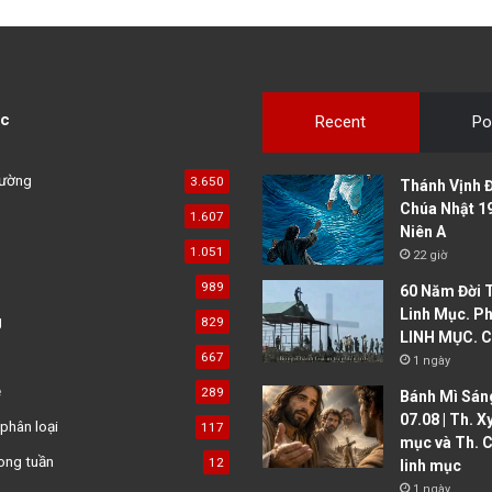
c
Recent
Po
đường
3.650
Thánh Vịnh Đ
Chúa Nhật 1
1.607
Niên A
1.051
22 giờ
989
60 Năm Đời 
Linh Mục. Ph
g
829
LINH MỤC. C
667
1 ngày
ệ
289
Bánh Mì Sáng
07.08 | Th. X
phân loại
117
mục và Th. C
ong tuần
12
linh mục
1 ngày