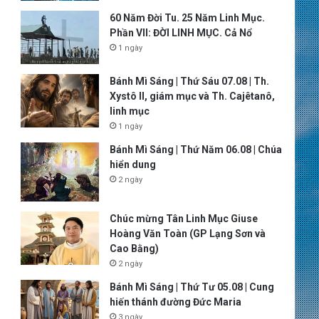
60 Năm Đời Tu. 25 Năm Linh Mục.
Phần VII: ĐỜI LINH MỤC. Cả Nổ
1 ngày
Bánh Mì Sáng | Thứ Sáu 07.08 | Th.
Xystô II, giám mục và Th. Cajêtanô,
linh mục
1 ngày
Bánh Mì Sáng | Thứ Năm 06.08 | Chúa
hiển dung
2 ngày
Chúc mừng Tân Linh Mục Giuse
Hoàng Văn Toàn (GP Lạng Sơn và
Cao Bằng)
2 ngày
Bánh Mì Sáng | Thứ Tư 05.08 | Cung
hiến thánh đường Đức Maria
3 ngày