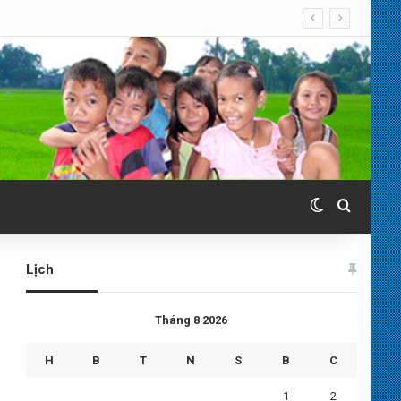
Switch skin
Search 
Lịch
Tháng 8 2026
H
B
T
N
S
B
C
1
2