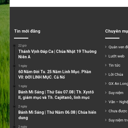
Tin mới đăng
Chuyên mụ
22 giờ
Quán ven 
Thánh Vịnh Đáp Ca | Chúa Nhật 19 Thường
Lướt web
Niên A
Tin tức
1 ngày
60 Năm Đời Tu. 25 Năm Linh Mục. Phần
Lời Chúa
VII: ĐỜI LINH MỤC. Cả Nổ
GX An Lon
1 ngày
Bánh Mì Sáng | Thứ Sáu 07.08 | Th. Xystô
Suy niệm
II, giám mục và Th. Cajêtanô, linh mục
Văn – Ngh
2 ngày
Chưa được 
Bánh Mì Sáng | Thứ Năm 06.08 | Chúa hiển
dung
Suy niệm tr
2 ngày