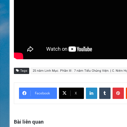
Tags
25 năm Linh Mục. Phần III : 7 năm Tiểu Chủng Viện. | C. Niên 
LinkedIn
Tumblr
Pinterest
Facebook
X
Bài liên quan