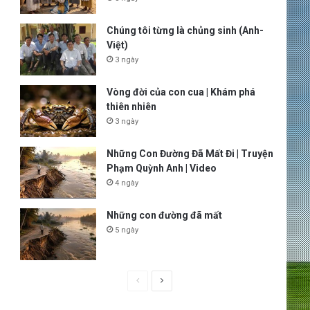
Chúng tôi từng là chủng sinh (Anh-
Việt)
3 ngày
Vòng đời của con cua | Khám phá
thiên nhiên
3 ngày
Những Con Đường Đã Mất Đi | Truyện
Phạm Quỳnh Anh | Video
4 ngày
Những con đường đã mất
5 ngày
P
N
r
e