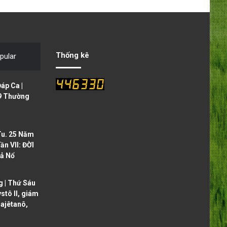
e
x
v
t
i
p
o
a
Thống kê
pular
u
g
s
e
áp Ca |
p
9 Thường
a
g
Tu. 25 Năm
e
ần VII: ĐỜI
ả Nổ
 | Thứ Sáu
ystô II, giám
ajêtanô,