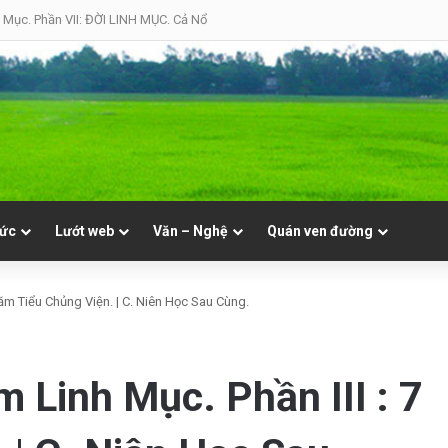
 Mục. Phần VII: ĐỜI LINH MỤC. Cả Nổ
tức
Lướt web
Văn – Nghệ
Quán ven đường
năm Tiểu Chủng Viện. | C. Niên Học Sau Cùng.
 Linh Mục. Phần III : 7