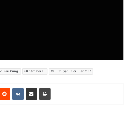
Học Sau Cùng.
60 năm Đời Tu
Câu Chuyện Cuối Tuần * 67
Reddit
VKontakte
Share via Email
Print