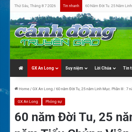
Thứ Sáu, Tháng 8 7 2026
60 Năm Đời Tu. 25 Năm Linh
Tin nhanh
GX An Long
Suy niệm
Lời Chúa
Tin 
Home
/
GX An Long
/
60 năm Đời Tu, 25 năm Linh Mục. Phần III : 7 
GX An Long
Phóng sự
60 năm Đời Tu, 25 năm