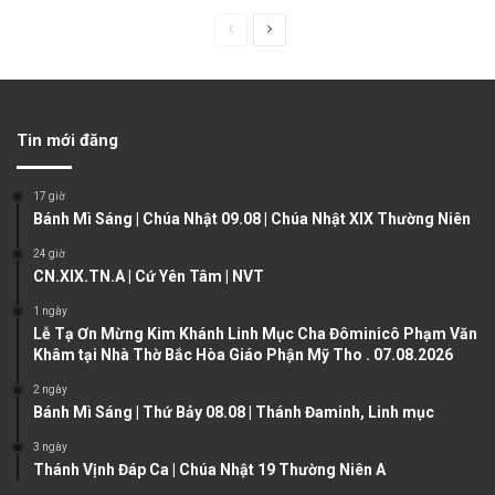
P
N
r
e
e
x
v
t
Tin mới đăng
i
p
o
a
17 giờ
u
g
Bánh Mì Sáng | Chúa Nhật 09.08 | Chúa Nhật XIX Thường Niên
s
e
24 giờ
CN.XIX.TN.A | Cứ Yên Tâm | NVT
p
a
1 ngày
Lễ Tạ Ơn Mừng Kim Khánh Linh Mục Cha Đôminicô Phạm Văn
g
Khâm tại Nhà Thờ Bắc Hòa Giáo Phận Mỹ Tho . 07.08.2026
e
2 ngày
Bánh Mì Sáng | Thứ Bảy 08.08 | Thánh Đaminh, Linh mục
3 ngày
Thánh Vịnh Đáp Ca | Chúa Nhật 19 Thường Niên A