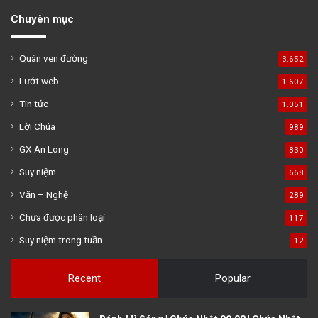
Chuyên mục
Quán ven đường
3.652
Lướt web
1.607
Tin tức
1.051
Lời Chúa
989
GX An Long
830
Suy niệm
668
Văn – Nghệ
289
Chưa được phân loại
117
Suy niệm trong tuần
12
Recent
Popular