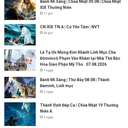
Bánh Mì Sáng | Chúa Nhật 09.08 | Chúa Nhật
XIX Thường Niên
17 giờ
CN.XIX.TN.A | Cứ Yên Tâm | NVT
24 giờ
Lễ Tạ Ơn Mừng Kim Khánh Linh Mục Cha
Đôminicô Phạm Văn Khâm tại Nhà Thờ Bắc
Hòa Giáo Phận Mỹ Tho . 07.08.2026
1 ngày
Bánh Mì Sáng | Thứ Bảy 08.08 | Thánh
Đaminh, Linh mục
2 ngày
Thánh Vịnh Đáp Ca | Chúa Nhật 19 Thường
Niên A
3 ngày