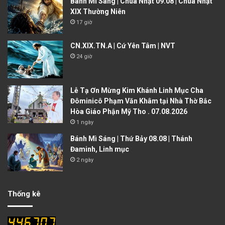
Bánh Mì Sáng | Chúa Nhật 09.08 | Chúa Nhật
XIX Thường Niên
17 giờ
CN.XIX.TN.A | Cứ Yên Tâm | NVT
24 giờ
Lễ Tạ Ơn Mừng Kim Khánh Linh Mục Cha
Đôminicô Phạm Văn Khâm tại Nhà Thờ Bắc
Hòa Giáo Phận Mỹ Tho . 07.08.2026
1 ngày
Bánh Mì Sáng | Thứ Bảy 08.08 | Thánh
Đaminh, Linh mục
2 ngày
Thống kê