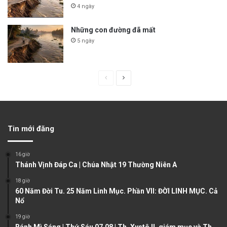
4 ngày
Những con đường đã mất
5 ngày
P
N
r
e
e
x
v
t
Tin mới đăng
i
p
o
a
16 giờ
u
g
Thánh Vịnh Đáp Ca | Chúa Nhật 19 Thường Niên A
s
e
18 giờ
60 Năm Đời Tu. 25 Năm Linh Mục. Phần VII: ĐỜI LINH MỤC. Cả
p
Nổ
a
19 giờ
g
Bánh Mì Sáng | Thứ Sáu 07.08 | Th. Xystô II, giám mục và Th.