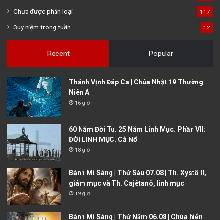
Chưa được phân loại
117
Suy niệm trong tuần
12
Recent
Popular
Thánh Vịnh Đáp Ca | Chúa Nhật 19 Thường
Niên A
16 giờ
60 Năm Đời Tu. 25 Năm Linh Mục. Phần VII:
ĐỜI LINH MỤC. Cả Nổ
18 giờ
Bánh Mì Sáng | Thứ Sáu 07.08 | Th. Xystô II,
giám mục và Th. Cajêtanô, linh mục
19 giờ
Bánh Mì Sáng | Thứ Năm 06.08 | Chúa hiển