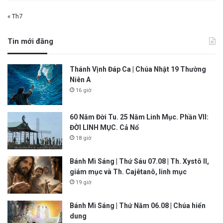
« Th7
Tin mới đăng
Thánh Vịnh Đáp Ca | Chúa Nhật 19 Thường
Niên A
16 giờ
60 Năm Đời Tu. 25 Năm Linh Mục. Phần VII:
ĐỜI LINH MỤC. Cả Nổ
18 giờ
Bánh Mì Sáng | Thứ Sáu 07.08 | Th. Xystô II,
giám mục và Th. Cajêtanô, linh mục
19 giờ
Bánh Mì Sáng | Thứ Năm 06.08 | Chúa hiển
dung