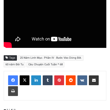
Tags
25 Năm Linh Mục. Phần IV : Bước Vào Dòng Đời.
60 năm Đời Tu
Câu Chuyện Cuối Tuần * 68
LinkedIn
Tumblr
Pinterest
Reddit
VKontakte
Share via Email
Print