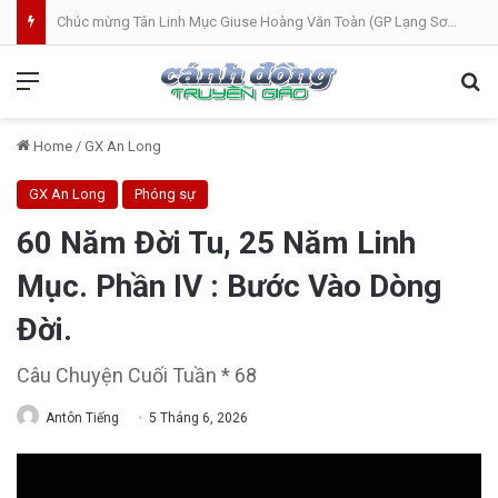
Bánh Mì Sáng | Thứ Tư 05.08 | Cung hiến thánh đường Đức Maria
Menu
Se
Home
/
GX An Long
GX An Long
Phóng sự
60 Năm Đời Tu, 25 Năm Linh
Mục. Phần IV : Bước Vào Dòng
Đời.
Câu Chuyện Cuối Tuần * 68
Antôn Tiếng
5 Tháng 6, 2026