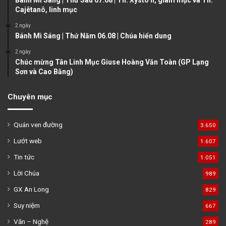
e
Cajêtanô, linh mục
2 ngày
Bánh Mì Sáng | Thứ Năm 06.08 | Chúa hiển dung
2 ngày
Chúc mừng Tân Linh Mục Giuse Hoàng Văn Toàn (GP Lạng
Sơn và Cao Bằng)
Chuyên mục
Quán ven đường
3.650
Lướt web
1.607
Tin tức
1.051
Lời Chúa
989
GX An Long
829
Suy niệm
667
Văn – Nghệ
289