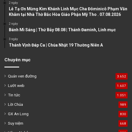
a
2 ngày
Lễ Tạ Ơn Mừng Kim Khánh Linh Mục Cha Đôminicô Phạm Văn
g
Khâm tại Nhà Thờ Bắc Hòa Giáo Phận Mỹ Tho . 07.08.2026
e
2 ngày
Bánh Mì Sáng | Thứ Bảy 08.08 | Thánh Đaminh, Linh mục
3 ngày
Thánh Vịnh Đáp Ca | Chúa Nhật 19 Thường Niên A
Chuyên mục
Quán ven đường
3.652
Lướt web
1.607
Tin tức
1.051
Lời Chúa
989
GX An Long
830
Suy niệm
668