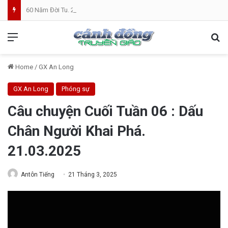
60 Năm Đời Tu. 25 Năm Linh Mục. Phần VII: ĐỜI LINH MỤC. Cả Nổ
Menu
Se
Home
/
GX An Long
GX An Long
Phóng sự
Câu chuyện Cuối Tuần 06 : Dấu
Chân Người Khai Phá.
21.03.2025
Antôn Tiếng
21 Tháng 3, 2025