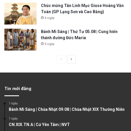
Chúc mừng Tân Linh Mục Giuse Hoàng Văn
Toàn (GP Lạng Sơn và Cao Bằng)
4 ngày
Bánh Mì Sáng | Thứ Tư 05.08 | Cung hiến
thánh đường Đức Maria
5 ngày
P
N
r
e
e
x
v
t
Tin mới đăng
i
p
o
a
1 ngày
u
g
Bánh Mì Sáng | Chúa Nhật 09.08 | Chúa Nhật XIX Thường Niên
s
e
1 ngày
CN.XIX.TN.A | Cứ Yên Tâm | NVT
p