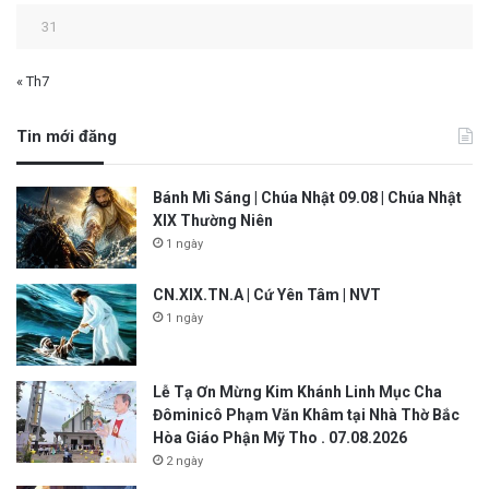
31
« Th7
Tin mới đăng
Bánh Mì Sáng | Chúa Nhật 09.08 | Chúa Nhật
XIX Thường Niên
1 ngày
CN.XIX.TN.A | Cứ Yên Tâm | NVT
1 ngày
Lễ Tạ Ơn Mừng Kim Khánh Linh Mục Cha
Đôminicô Phạm Văn Khâm tại Nhà Thờ Bắc
Hòa Giáo Phận Mỹ Tho . 07.08.2026
2 ngày