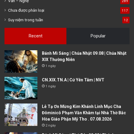
Văn – Nghệ
289
Chưa được phân loại
117
Suy niệm trong tuần
12
Recent
Popular
Bánh Mì Sáng | Chúa Nhật 09.08 | Chúa Nhật
XIX Thường Niên
1 ngày
CN.XIX.TN.A | Cứ Yên Tâm | NVT
1 ngày
Lễ Tạ Ơn Mừng Kim Khánh Linh Mục Cha
Đôminicô Phạm Văn Khâm tại Nhà Thờ Bắc
Hòa Giáo Phận Mỹ Tho . 07.08.2026
2 ngày