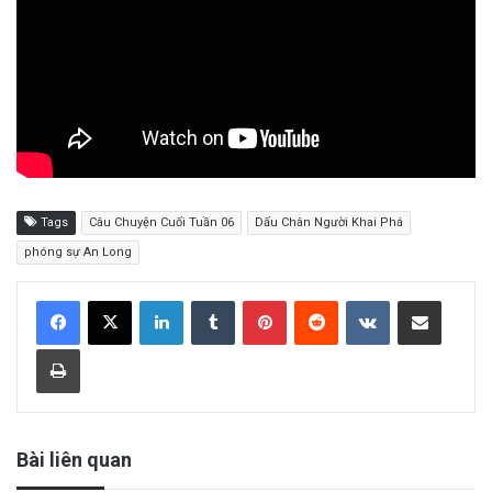
Tags
Câu Chuyện Cuối Tuần 06
Dấu Chân Người Khai Phá
phóng sự An Long
LinkedIn
Tumblr
Pinterest
Reddit
VKontakte
Share via Email
Print
Bài liên quan