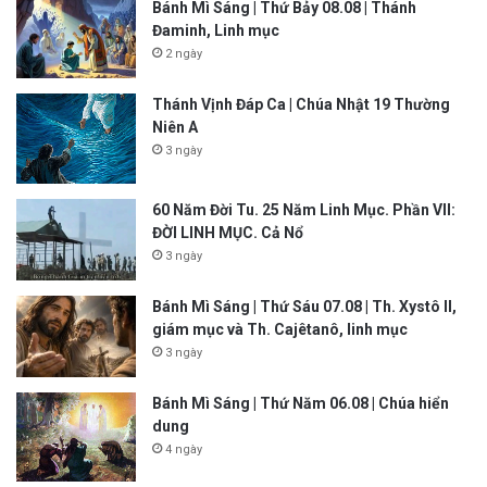
Bánh Mì Sáng | Thứ Bảy 08.08 | Thánh
Đaminh, Linh mục
2 ngày
Thánh Vịnh Đáp Ca | Chúa Nhật 19 Thường
Niên A
3 ngày
60 Năm Đời Tu. 25 Năm Linh Mục. Phần VII:
ĐỜI LINH MỤC. Cả Nổ
3 ngày
Bánh Mì Sáng | Thứ Sáu 07.08 | Th. Xystô II,
giám mục và Th. Cajêtanô, linh mục
3 ngày
Bánh Mì Sáng | Thứ Năm 06.08 | Chúa hiển
dung
4 ngày