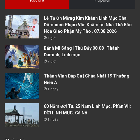
Recent
Popular
Lễ Tạ Ơn Mừng Kim Khánh Linh Mục Cha
Đôminicô Phạm Văn Khâm tại Nhà Thờ Bắc
Hòa Giáo Phận Mỹ Tho . 07.08.2026
4 giờ
Bánh Mì Sáng | Thứ Bảy 08.08 | Thánh
Đaminh, Linh mục
7 giờ
Thánh Vịnh Đáp Ca | Chúa Nhật 19 Thường
Niên A
1 ngày
60 Năm Đời Tu. 25 Năm Linh Mục. Phần VII:
ĐỜI LINH MỤC. Cả Nổ
1 ngày