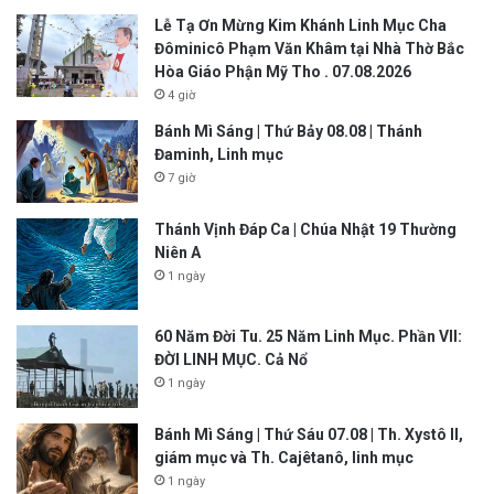
Lễ Tạ Ơn Mừng Kim Khánh Linh Mục Cha
Đôminicô Phạm Văn Khâm tại Nhà Thờ Bắc
Hòa Giáo Phận Mỹ Tho . 07.08.2026
4 giờ
Bánh Mì Sáng | Thứ Bảy 08.08 | Thánh
Đaminh, Linh mục
7 giờ
Thánh Vịnh Đáp Ca | Chúa Nhật 19 Thường
Niên A
1 ngày
60 Năm Đời Tu. 25 Năm Linh Mục. Phần VII:
ĐỜI LINH MỤC. Cả Nổ
1 ngày
Bánh Mì Sáng | Thứ Sáu 07.08 | Th. Xystô II,
giám mục và Th. Cajêtanô, linh mục
1 ngày