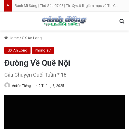
Bánh Mì Sáng | Thứ Sáu 07.08 | Th. Xystô II, giám mục và Th. Cajêtanô, linh mục
Menu
Se
Home
/
GX An Long
GX An Long
Phóng sự
Đường Về Quê Nội
Câu Chuyện Cuối Tuần * 18
Antôn Tiếng
9 Tháng 6, 2025