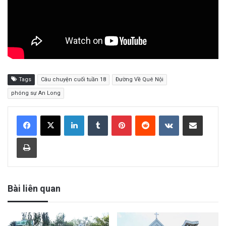
Tags
Câu chuyện cuối tuần 18
Đường Về Quê Nội
phóng sự An Long
LinkedIn
Tumblr
Pinterest
Reddit
VKontakte
Share via Email
Print
Bài liên quan