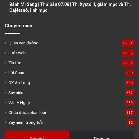
Bánh Mì Sáng | Thứ Sáu 07.08 | Th. Xystô II, giám mục và Th.
Cajêtanô, linh mục
Chuyên mục
Quán ven đường
3.651
Lướt web
1.607
Tin tức
1.051
Lời Chúa
989
GX An Long
830
Suy niệm
667
Văn – Nghệ
289
Chưa được phân loại
117
Suy niệm trong tuần
12