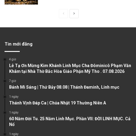
P
N
r
e
e
x
v
t
Tin mới đăng
i
p
o
a
4 giờ
u
g
Lễ Tạ Ơn Mừng Kim Khánh Linh Mục Cha Đôminicô Phạm Văn
Khâm tại Nhà Thờ Bắc Hòa Giáo Phận Mỹ Tho . 07.08.2026
s
e
7 giờ
p
Bánh Mì Sáng | Thứ Bảy 08.08 | Thánh Đaminh, Linh mục
a
1 ngày
g
Thánh Vịnh Đáp Ca | Chúa Nhật 19 Thường Niên A
e
1 ngày
60 Năm Đời Tu. 25 Năm Linh Mục. Phần VII: ĐỜI LINH MỤC. Cả
Nổ
1 ngày