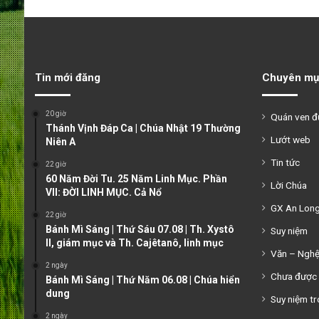
Tin mới đăng
Chuyên mụ
20 giờ
Quán ven 
Thánh Vịnh Đáp Ca | Chúa Nhật 19 Thường
Lướt web
Niên A
Tin tức
22 giờ
60 Năm Đời Tu. 25 Năm Linh Mục. Phần
Lời Chúa
VII: ĐỜI LINH MỤC. Cả Nổ
GX An Lon
22 giờ
Bánh Mì Sáng | Thứ Sáu 07.08 | Th. Xystô
Suy niệm
II, giám mục và Th. Cajêtanô, linh mục
Văn – Ngh
2 ngày
Chưa được 
Bánh Mì Sáng | Thứ Năm 06.08 | Chúa hiển
dung
Suy niệm tr
2 ngày