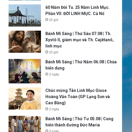
60 Năm Đời Tu. 25 Năm Linh Mục.
Phần VII: ĐỜI LINH MỤC. Cả Nổ
22 giờ
Bánh Mì Sáng | Thứ Sáu 07.08 | Th.
Xystô II, giám mục và Th. Cajêtanô,
linh mục
22 giờ
Bánh Mì Sáng | Thứ Năm 06.08 | Chúa
hiển dung
2 ngày
Chúc mừng Tân Linh Mục Giuse
Hoàng Văn Toàn (GP Lạng Sơn và
Cao Bằng)
2 ngày
Bánh Mì Sáng | Thứ Tư 05.08 | Cung
hiến thánh đường Đức Maria
3 ngày