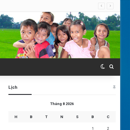
Switch skin
Search 
Lịch
Tháng 8 2026
H
B
T
N
S
B
C
1
2