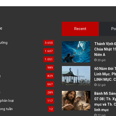
c
Recent
Po
đường
3.650
Thánh Vịnh Đ
Chúa Nhật 1
1.607
Niên A
1.051
20 giờ
989
60 Năm Đời 
Linh Mục. Ph
g
829
LINH MỤC. C
667
22 giờ
ệ
289
Bánh Mì Sáng
07.08 | Th. X
phân loại
117
mục và Th. C
ong tuần
12
linh mục
22 giờ