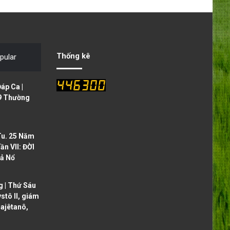
e
x
v
t
i
p
o
a
Thống kê
pular
u
g
s
e
áp Ca |
p
9 Thường
a
g
Tu. 25 Năm
e
ần VII: ĐỜI
ả Nổ
 | Thứ Sáu
ystô II, giám
ajêtanô,