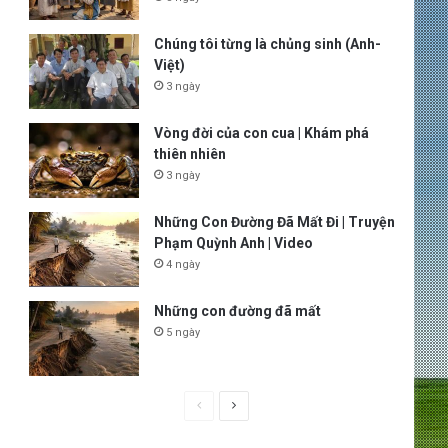
Chúng tôi từng là chủng sinh (Anh-
Việt)
3 ngày
Vòng đời của con cua | Khám phá
thiên nhiên
3 ngày
Những Con Đường Đã Mất Đi | Truyện
Phạm Quỳnh Anh | Video
4 ngày
Những con đường đã mất
5 ngày
P
N
r
e