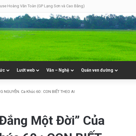
use Hoàng Văn Toàn (GP Lạng Sơn và Cao Bằng)
tức
Lướt web
Văn – Nghệ
Quán ven đường
NG NGUYỄN. Ca Khúc 60 : CON BIẾT THEO AI
 Đắng Một Đời” Của