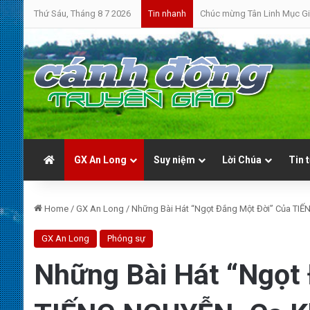
Thứ Sáu, Tháng 8 7 2026
Chúc mừng Tân Linh Mục Gi
Tin nhanh
GX An Long
Suy niệm
Lời Chúa
Tin 
Home
/
GX An Long
/
Những Bài Hát “Ngọt Đắng Một Đời” Của TIẾ
GX An Long
Phóng sự
Những Bài Hát “Ngọt