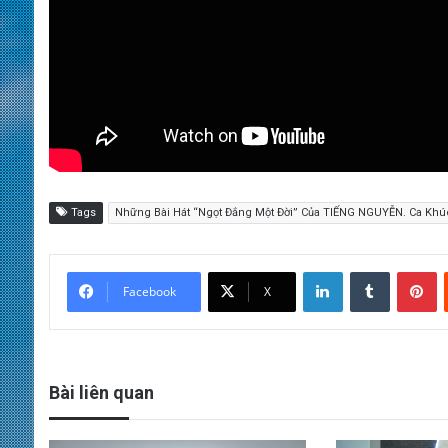
Tags
Những Bài Hát “Ngọt Đắng Một Đời” Của TIẾNG NGUYỄN. Ca Khúc
LinkedIn
Tumblr
Pinterest
Facebook
X
Bài liên quan