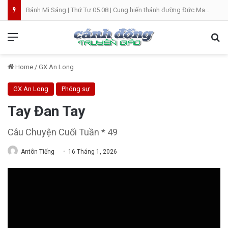
Bánh Mì Sáng | Thứ Tư 05.08 | Cung hiến thánh đường Đức Maria
Menu
Se
Home
/
GX An Long
GX An Long
Phóng sự
Tay Đan Tay
Câu Chuyện Cuối Tuần * 49
Antôn Tiếng
16 Tháng 1, 2026