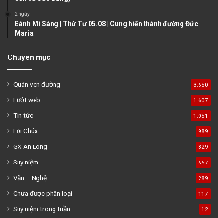
2 ngày
Bánh Mì Sáng | Thứ Tư 05.08 | Cung hiến thánh đường Đức
Maria
Chuyên mục
Quán ven đường
3.650
Lướt web
1.607
Tin tức
1.051
Lời Chúa
989
GX An Long
829
Suy niệm
667
Văn – Nghệ
289
Chưa được phân loại
117
Suy niệm trong tuần
12