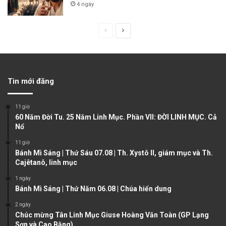
4 ngày
P
N
r
e
e
x
v
t
Tin mới đăng
i
p
o
a
11 giờ
u
g
60 Năm Đời Tu. 25 Năm Linh Mục. Phần VII: ĐỜI LINH MỤC. Cả
Nổ
s
e
11 giờ
p
Bánh Mì Sáng | Thứ Sáu 07.08 | Th. Xystô II, giám mục và Th.
a
Cajêtanô, linh mục
g
1 ngày
e
Bánh Mì Sáng | Thứ Năm 06.08 | Chúa hiển dung
2 ngày
Chúc mừng Tân Linh Mục Giuse Hoàng Văn Toàn (GP Lạng
Sơn và Cao Bằng)