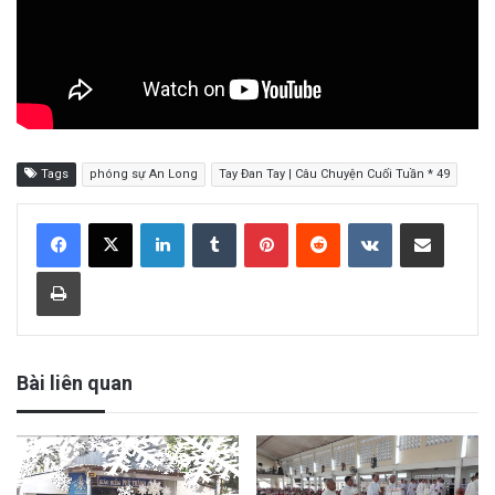
Tags
phóng sự An Long
Tay Đan Tay | Câu Chuyện Cuối Tuần * 49
LinkedIn
Tumblr
Pinterest
Reddit
VKontakte
Share via Email
Print
Bài liên quan