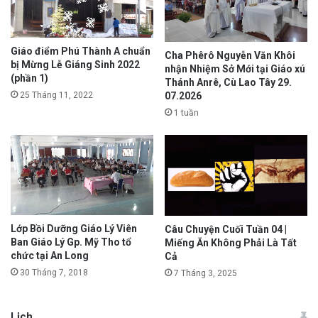
Giáo điểm Phú Thành A chuẩn
Cha Phêrô Nguyễn Văn Khôi
bị Mừng Lễ Giáng Sinh 2022
nhận Nhiệm Sở Mới tại Giáo xú
(phần 1)
Thánh Anrê, Cù Lao Tây 29.
25 Tháng 11, 2022
07.2026
1 tuần
Lớp Bồi Dưỡng Giáo Lý Viên
Câu Chuyện Cuối Tuần 04 |
Ban Giáo Lý Gp. Mỹ Tho tổ
Miếng Ăn Không Phải Là Tất
chức tại An Long
Cả
30 Tháng 7, 2018
7 Tháng 3, 2025
Lịch