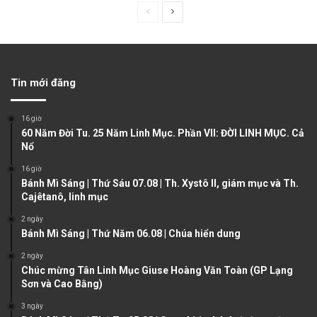
P
N
r
e
e
x
v
t
Tin mới đăng
i
p
o
a
16 giờ
u
g
60 Năm Đời Tu. 25 Năm Linh Mục. Phần VII: ĐỜI LINH MỤC. Cả
Nổ
s
e
16 giờ
p
Bánh Mì Sáng | Thứ Sáu 07.08 | Th. Xystô II, giám mục và Th.
a
Cajêtanô, linh mục
g
2 ngày
e
Bánh Mì Sáng | Thứ Năm 06.08 | Chúa hiển dung
2 ngày
Chúc mừng Tân Linh Mục Giuse Hoàng Văn Toàn (GP Lạng
Sơn và Cao Bằng)
3 ngày