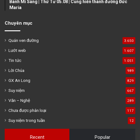
Bánh Mì Sáng | Thứ Tư 05.08 | Cung hiến thánh đường Đức
Maria
Chuyên mục
Quán ven đường
3.650
Lướt web
1.607
Tin tức
1.051
Lời Chúa
989
GX An Long
829
Suy niệm
667
Văn – Nghệ
289
Chưa được phân loại
117
Suy niệm trong tuần
12
Recent
Popular