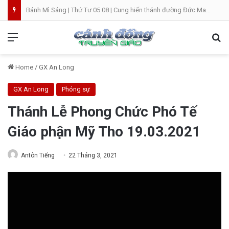
Bánh Mì Sáng | Thứ Tư 05.08 | Cung hiến thánh đường Đức Maria
Menu
Se
Home
/
GX An Long
GX An Long
Phóng sự
Thánh Lễ Phong Chức Phó Tế
Giáo phận Mỹ Tho 19.03.2021
Antôn Tiếng
22 Tháng 3, 2021