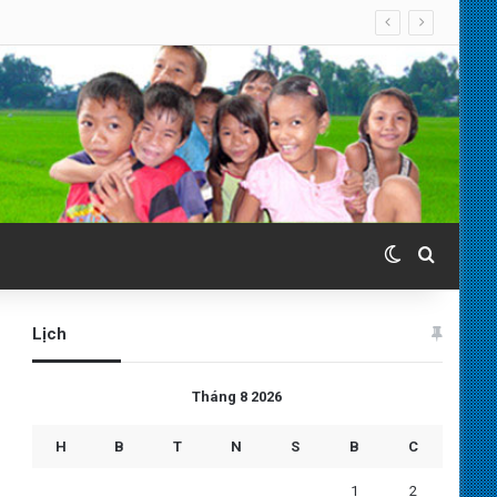
Switch skin
Search 
Lịch
Tháng 8 2026
H
B
T
N
S
B
C
1
2