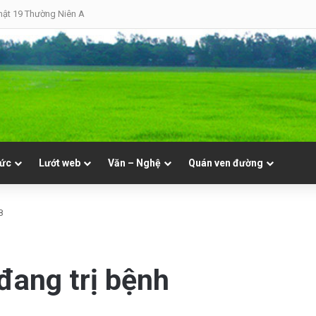
hật 19 Thường Niên A
tức
Lướt web
Văn – Nghệ
Quán ven đường
8
ang trị bệnh