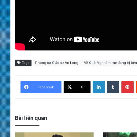
Tags
Phóng sự Giáo xứ An Long
Về Quê Mẹ thăm mẹ đang trị bệ
LinkedIn
Tumblr
Pinterest
Facebook
X
Bài liên quan