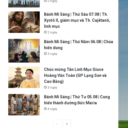
2 ngày
Bánh Mì Sáng | Thứ Sáu 07.08 | Th.
Xystô II, giám mục và Th. Cajêtanô,
linh mục
2 ngày
Bánh Mì Sáng | Thứ Năm 06.08 | Chúa
hiển dung
3 ngày
Chúc mừng Tân Linh Mục Giuse
Hoàng Văn Toàn (GP Lạng Sơn và
Cao Bằng)
3 ngày
Bánh Mì Sáng | Thứ Tư 05.08 | Cung
hiến thánh đường Đức Maria
4 ngày
P
N