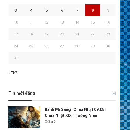
3
4
5
6
7
8
9
10
11
12
13
14
15
16
17
18
19
20
21
22
23
24
25
26
27
28
29
30
31
« Th7
Tin mới đăng
Bánh Mì Sáng | Chúa Nhật 09.08 |
Chúa Nhật XIX Thường Niên
3 giờ