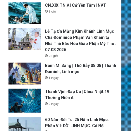
CN.XIX.TN.A | Cứ Yên Tâm | NVT
9 giờ
Lễ Tạ Ơn Mừng Kim Khánh Linh Mục
Cha Đôminicô Phạm Văn Khâm tại
Nhà Thờ Bắc Hòa Giáo Phận Mỹ Tho .
07.08.2026
22 giờ
Bánh Mì Sáng | Thứ Bảy 08.08 | Thánh
Đaminh, Linh mục
1 ngày
Thánh Vịnh Đáp Ca | Chúa Nhật 19
Thường Niên A
2 ngày
60 Năm Đời Tu. 25 Năm Linh Mục.
Phần VII: ĐỜI LINH MỤC. Cả Nổ