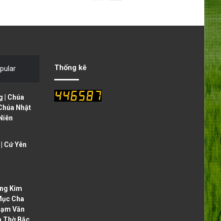
r
e
e
x
v
t
i
p
o
a
Thống kê
pular
u
g
s
e
 | Chúa
p
 Chúa Nhật
Niên
a
g
| Cứ Yên
e
ng Kim
Mục Cha
hạm Văn
à Thờ Bắc