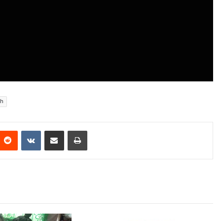
nh
Reddit
VKontakte
Share via Email
Print