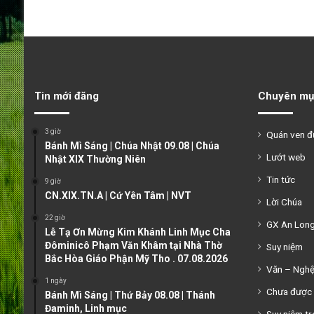
Tin mới đăng
Chuyên mụ
3 giờ
Quán ven 
Bánh Mì Sáng | Chúa Nhật 09.08 | Chúa
Lướt web
Nhật XIX Thường Niên
Tin tức
9 giờ
CN.XIX.TN.A | Cứ Yên Tâm | NVT
Lời Chúa
22 giờ
GX An Lon
Lễ Tạ Ơn Mừng Kim Khánh Linh Mục Cha
Đôminicô Phạm Văn Khâm tại Nhà Thờ
Suy niệm
Bắc Hòa Giáo Phận Mỹ Tho . 07.08.2026
Văn – Ngh
1 ngày
Chưa được 
Bánh Mì Sáng | Thứ Bảy 08.08 | Thánh
Đaminh, Linh mục
Suy niệm tr