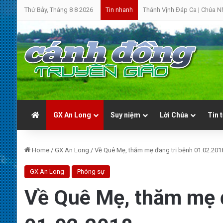
Thứ Bảy, Tháng 8 8 2026
Thánh Vịnh Đáp Ca | Chúa N
Tin nhanh
GX An Long
Suy niệm
Lời Chúa
Tin 
Home
/
GX An Long
/
Về Quê Mẹ, thăm mẹ đang trị bệnh 01.02.201
GX An Long
Phóng sự
Về Quê Mẹ, thăm mẹ đ