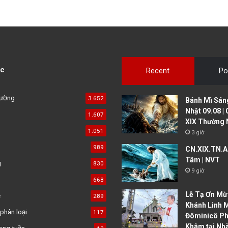
c
Recent
Po
đường
3.652
Bánh Mì Sáng
Nhật 09.08 |
1.607
XIX Thường 
1.051
3 giờ
989
CN.XIX.TN.A 
Tâm | NVT
g
830
9 giờ
668
Lễ Tạ Ơn Mừ
ệ
289
Khánh Linh 
phân loại
117
Đôminicô P
Khâm tại Nh
ong tuần